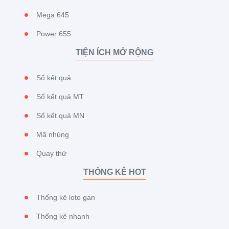
Mega 645
Power 655
TIỆN ÍCH MỞ RỘNG
Sổ kết quả
Sổ kết quả MT
Sổ kết quả MN
Mã nhúng
Quay thử
THỐNG KÊ HOT
Thống kê loto gan
Thống kê nhanh