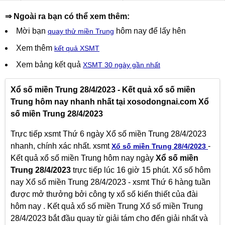
⇒ Ngoài ra bạn có thể xem thêm:
Mời bạn
hôm nay để lấy hên
quay thử miền Trung
Xem thêm
kết quả XSMT
Xem bảng kết quả
XSMT 30 ngày gần nhất
Xổ số miền Trung 28/4/2023 - Kết quả xổ số miền
Trung hôm nay nhanh nhất tại xosodongnai.com Xổ
số miền Trung 28/4/2023
Trực tiếp xsmt Thứ 6 ngày Xổ số miền Trung 28/4/2023
nhanh, chính xác nhất. xsmt
-
Xổ số miền Trung 28/4/2023
Kết quả xổ số miền Trung hôm nay ngày
Xổ số miền
Trung 28/4/2023
trực tiếp lúc 16 giờ 15 phút. Xổ số hôm
nay Xổ số miền Trung 28/4/2023 - xsmt Thứ 6 hàng tuần
được mở thưởng bởi công ty xổ số kiến thiết của đài
hôm nay . Kết quả xổ số miền Trung Xổ số miền Trung
28/4/2023 bắt đầu quay từ giải tám cho đến giải nhất và