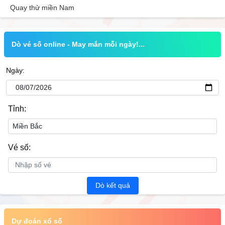
Quay thử miền Nam
Dò vé số online - May mắn mỗi ngày!...
Ngày:
Tỉnh:
Vé số:
Dò kết quả
Dự đoán xổ số