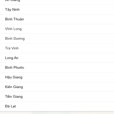
Tây Ninh
Bình Thuận
Vĩnh Long
Bình Dương
Trà Vinh
Long An
Bình Phước
Hậu Giang
Kiên Giang
Tiền Giang
Đà Lạt