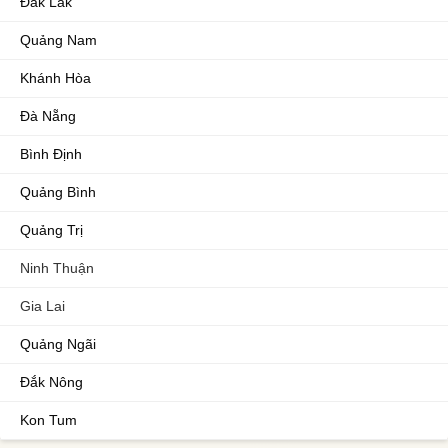
Đắk Lắk
Quảng Nam
Khánh Hòa
Đà Nẵng
Bình Định
Quảng Bình
Quảng Trị
Ninh Thuận
Gia Lai
Quảng Ngãi
Đắk Nông
Kon Tum