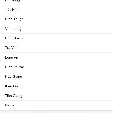
Tây Ninh
Bình Thuận
Vĩnh Long
Bình Dương
Trà Vinh
Long An
Bình Phước
Hậu Giang
Kiên Giang
Tiền Giang
Đà Lạt