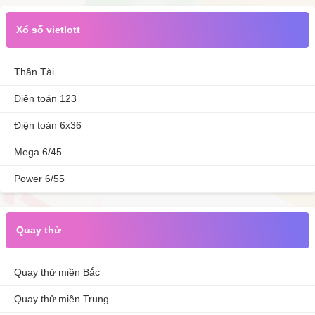
Xổ số vietlott
Thần Tài
Điện toán 123
Điện toán 6x36
Mega 6/45
Power 6/55
Quay thử
Quay thử miền Bắc
Quay thử miền Trung