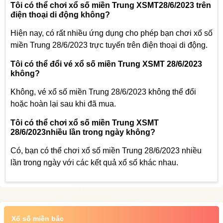
Tôi có thể chơi xổ số miền Trung XSMT28/6/2023 trên
điện thoại di động không?
Hiện nay, có rất nhiều ứng dụng cho phép bạn chơi xổ số
miền Trung 28/6/2023 trực tuyến trên điện thoại di động.
Tôi có thể đổi vé xổ số miền Trung XSMT 28/6/2023
không?
Không, vé xổ số miền Trung 28/6/2023 không thể đổi
hoặc hoàn lại sau khi đã mua.
Tôi có thể chơi xổ số miền Trung XSMT
28/6/2023nhiều lần trong ngày không?
Có, bạn có thể chơi xổ số miền Trung 28/6/2023 nhiều
lần trong ngày với các kết quả xổ số khác nhau.
Xổ số miền bắc