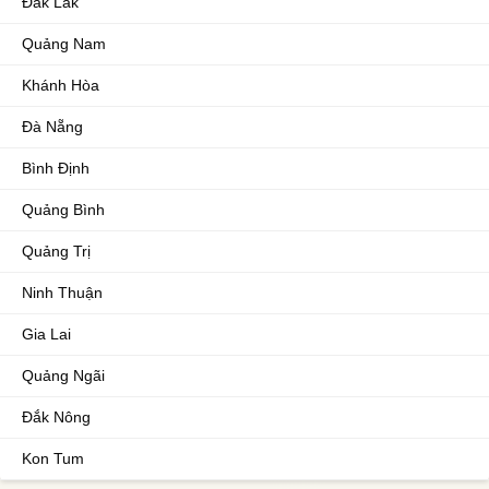
Đắk Lắk
Quảng Nam
Khánh Hòa
Đà Nẵng
Bình Định
Quảng Bình
Quảng Trị
Ninh Thuận
Gia Lai
Quảng Ngãi
Đắk Nông
Kon Tum