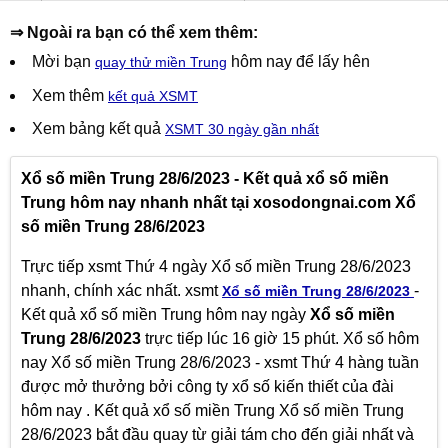
⇒ Ngoài ra bạn có thể xem thêm:
Mời bạn
hôm nay để lấy hên
quay thử miền Trung
Xem thêm
kết quả XSMT
Xem bảng kết quả
XSMT 30 ngày gần nhất
Xổ số miền Trung 28/6/2023 - Kết quả xổ số miền
Trung hôm nay nhanh nhất tại xosodongnai.com Xổ
số miền Trung 28/6/2023
Trực tiếp xsmt Thứ 4 ngày Xổ số miền Trung 28/6/2023
nhanh, chính xác nhất. xsmt
-
Xổ số miền Trung 28/6/2023
Kết quả xổ số miền Trung hôm nay ngày
Xổ số miền
Trung 28/6/2023
trực tiếp lúc 16 giờ 15 phút. Xổ số hôm
nay Xổ số miền Trung 28/6/2023 - xsmt Thứ 4 hàng tuần
được mở thưởng bởi công ty xổ số kiến thiết của đài
hôm nay . Kết quả xổ số miền Trung Xổ số miền Trung
28/6/2023 bắt đầu quay từ giải tám cho đến giải nhất và