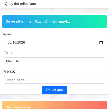
Quay thử miền Nam
Dò vé số online - May mắn mỗi ngày!...
Ngày:
Tỉnh:
Vé số:
Dò kết quả
Dự đoán xổ số