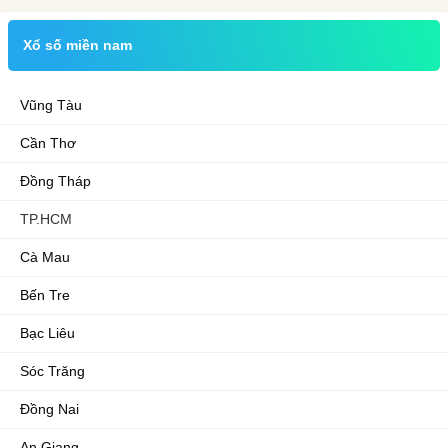
Xổ số miền nam
Vũng Tàu
Cần Thơ
Đồng Tháp
TP.HCM
Cà Mau
Bến Tre
Bạc Liêu
Sóc Trăng
Đồng Nai
An Giang