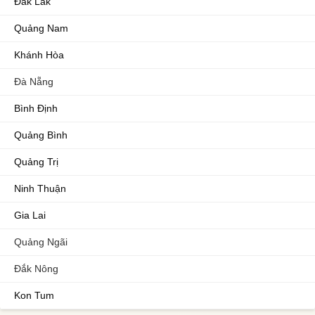
Đắk Lắk
Quảng Nam
Khánh Hòa
Đà Nẵng
Bình Định
Quảng Bình
Quảng Trị
Ninh Thuận
Gia Lai
Quảng Ngãi
Đắk Nông
Kon Tum