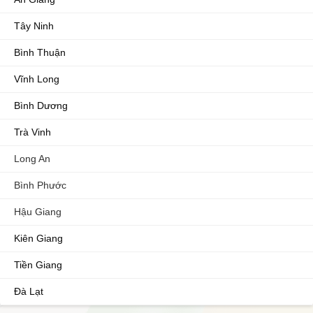
Tây Ninh
Bình Thuận
Vĩnh Long
Bình Dương
Trà Vinh
Long An
Bình Phước
Hậu Giang
Kiên Giang
Tiền Giang
Đà Lạt