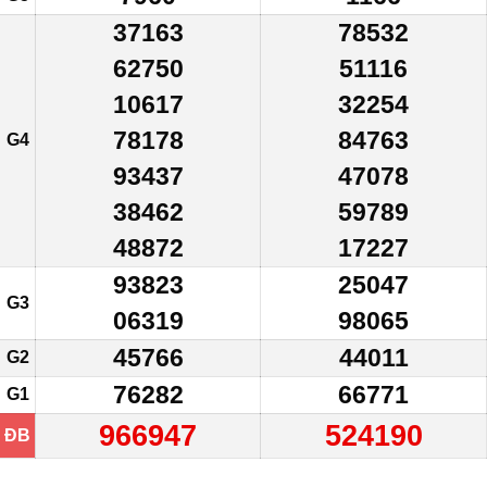
37163
78532
62750
51116
10617
32254
78178
84763
G4
93437
47078
38462
59789
48872
17227
93823
25047
G3
06319
98065
45766
44011
G2
76282
66771
G1
966947
524190
ĐB