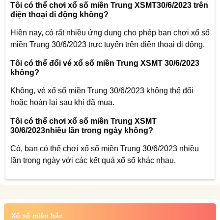
Tôi có thể chơi xổ số miền Trung XSMT30/6/2023 trên
điện thoại di động không?
Hiện nay, có rất nhiều ứng dụng cho phép bạn chơi xổ số
miền Trung 30/6/2023 trực tuyến trên điện thoại di động.
Tôi có thể đổi vé xổ số miền Trung XSMT 30/6/2023
không?
Không, vé xổ số miền Trung 30/6/2023 không thể đổi
hoặc hoàn lại sau khi đã mua.
Tôi có thể chơi xổ số miền Trung XSMT
30/6/2023nhiều lần trong ngày không?
Có, bạn có thể chơi xổ số miền Trung 30/6/2023 nhiều
lần trong ngày với các kết quả xổ số khác nhau.
Xổ số miền bắc