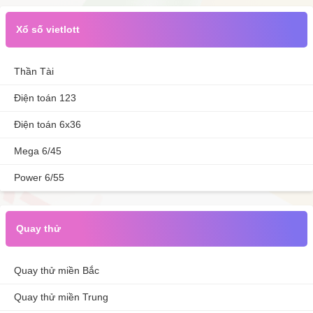
Xổ số vietlott
Thần Tài
Điện toán 123
Điện toán 6x36
Mega 6/45
Power 6/55
Quay thử
Quay thử miền Bắc
Quay thử miền Trung