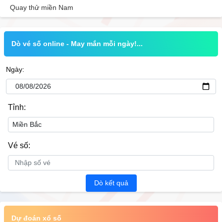
Quay thử miền Nam
Dò vé số online - May mắn mỗi ngày!...
Ngày:
Tỉnh:
Vé số:
Dò kết quả
Dự đoán xổ số