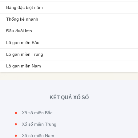
Bảng đặc biệt năm
Thống kê nhanh
Đầu đuôi loto
Lô gan miền Bắc
Lô gan miền Trung
Lô gan miền Nam
KẾT QUẢ XỔ SỐ
Xổ số miền Bắc
Xổ số miền Trung
Xổ số miền Nam