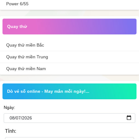
Power 6/55
Quay thử
Quay thử miền Bắc
Quay thử miền Trung
Quay thử miền Nam
Dò vé số online - May mắn mỗi ngày!...
Ngày:
Tỉnh: