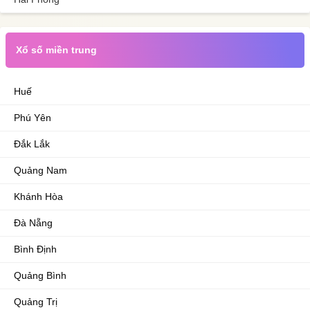
Xổ số miền trung
Huế
Phú Yên
Đắk Lắk
Quảng Nam
Khánh Hòa
Đà Nẵng
Bình Định
Quảng Bình
Quảng Trị