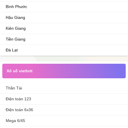
Bình Phước
Hậu Giang
Kiên Giang
Tiền Giang
Đà Lạt
Xổ số vietlott
Thần Tài
Điện toán 123
Điện toán 6x36
Mega 6/45