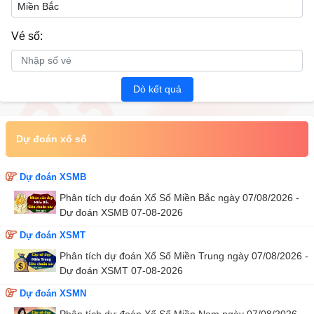
Vé số:
Dò kết quả
Dự đoán xổ số
Dự đoán XSMB
Phân tích dự đoán Xổ Số Miền Bắc ngày 07/08/2026 -
Dự đoán XSMB 07-08-2026
Dự đoán XSMT
Phân tích dự đoán Xổ Số Miền Trung ngày 07/08/2026 -
Dự đoán XSMT 07-08-2026
Dự đoán XSMN
Phân tích dự đoán Xổ Số Miền Nam ngày 07/08/2026 -