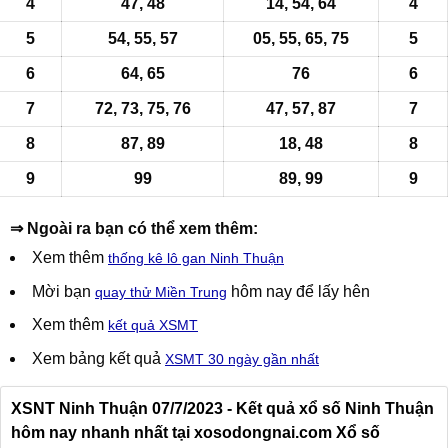
4
47, 48
14, 54, 64
4
5
54, 55, 57
05
, 55, 65, 75
5
6
64, 65
76
6
7
72, 73, 75, 76
47, 57, 87
7
8
87, 89
18, 48
8
9
99
89, 99
9
⇒ Ngoài ra bạn có thể xem thêm:
Xem thêm
thống kê lô gan Ninh Thuận
Mời bạn
hôm nay để lấy hên
quay thử Miền Trung
Xem thêm
kết quả XSMT
Xem bảng kết quả
XSMT 30 ngày gần nhất
XSNT Ninh Thuận 07/7/2023 - Kết quả xổ số Ninh Thuận
hôm nay nhanh nhất tại xosodongnai.com Xổ số