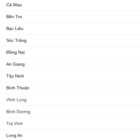
Cà Mau
Bến Tre
Bạc Liêu
Sóc Trăng
Đồng Nai
An Giang
Tây Ninh
Bình Thuận
Vĩnh Long
Bình Dương
Trà Vinh
Long An