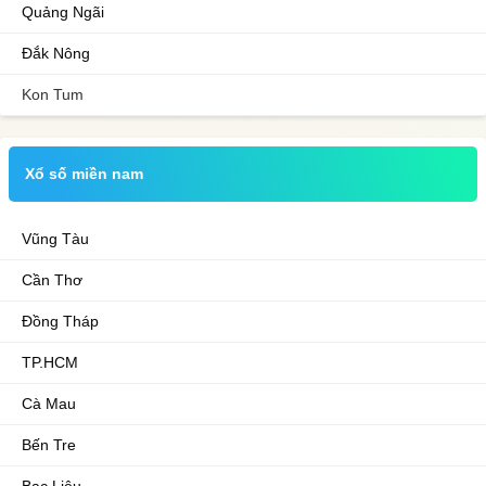
Quảng Ngãi
Đắk Nông
Kon Tum
Xổ số miền nam
Vũng Tàu
Cần Thơ
Đồng Tháp
TP.HCM
Cà Mau
Bến Tre
Bạc Liêu