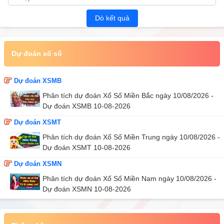
Dò kết quả
Dự đoán xổ số
Dự đoán XSMB
Phân tích dự đoán Xổ Số Miền Bắc ngày 10/08/2026 -
Dự đoán XSMB 10-08-2026
Dự đoán XSMT
Phân tích dự đoán Xổ Số Miền Trung ngày 10/08/2026 -
Dự đoán XSMT 10-08-2026
Dự đoán XSMN
Phân tích dự đoán Xổ Số Miền Nam ngày 10/08/2026 -
Dự đoán XSMN 10-08-2026