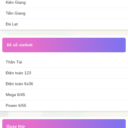
Kiên Giang
Tiền Giang
Đà Lạt
Xổ số vietlott
Thần Tài
Điện toán 123
Điện toán 6x36
Mega 6/45
Power 6/55
Quay thử