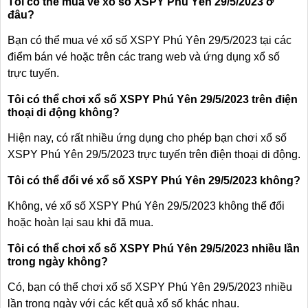
Tôi có thể mua vé xổ số XSPY Phú Yên 29/5/2023 ở
đâu?
Bạn có thể mua vé xổ số XSPY Phú Yên 29/5/2023 tại các
điểm bán vé hoặc trên các trang web và ứng dụng xổ số
trực tuyến.
Tôi có thể chơi xổ số XSPY Phú Yên 29/5/2023 trên điện
thoại di động không?
Hiện nay, có rất nhiều ứng dụng cho phép bạn chơi xổ số
XSPY Phú Yên 29/5/2023 trực tuyến trên điện thoại di động.
Tôi có thể đổi vé xổ số XSPY Phú Yên 29/5/2023 không?
Không, vé xổ số XSPY Phú Yên 29/5/2023 không thể đổi
hoặc hoàn lại sau khi đã mua.
Tôi có thể chơi xổ số XSPY Phú Yên 29/5/2023 nhiều lần
trong ngày không?
Có, bạn có thể chơi xổ số XSPY Phú Yên 29/5/2023 nhiều
lần trong ngày với các kết quả xổ số khác nhau.