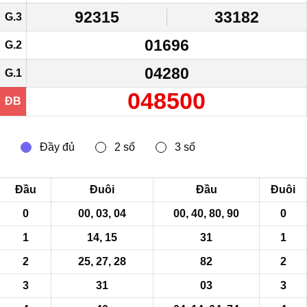
92315
33182
G.3
01696
G.2
04280
G.1
048500
ĐB
Đầu
Đuôi
Đầu
Đuôi
0
00
, 03, 04
00
, 40, 80, 90
0
1
14, 15
31
1
2
25, 27, 28
82
2
3
31
03
3