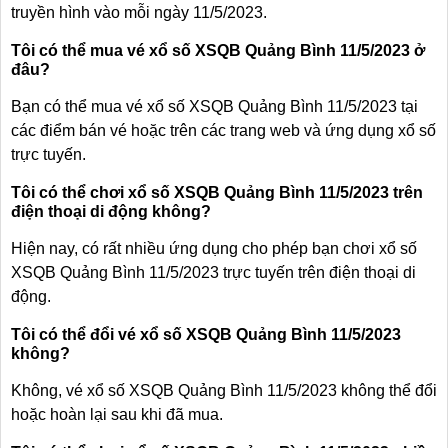
truyền hình vào mỗi ngày 11/5/2023.
Tôi có thể mua vé xổ số XSQB Quảng Bình 11/5/2023 ở
đâu?
Bạn có thể mua vé xổ số XSQB Quảng Bình 11/5/2023 tại
các điểm bán vé hoặc trên các trang web và ứng dụng xổ số
trực tuyến.
Tôi có thể chơi xổ số XSQB Quảng Bình 11/5/2023 trên
điện thoại di động không?
Hiện nay, có rất nhiều ứng dụng cho phép bạn chơi xổ số
XSQB Quảng Bình 11/5/2023 trực tuyến trên điện thoại di
động.
Tôi có thể đổi vé xổ số XSQB Quảng Bình 11/5/2023
không?
Không, vé xổ số XSQB Quảng Bình 11/5/2023 không thể đổi
hoặc hoàn lại sau khi đã mua.