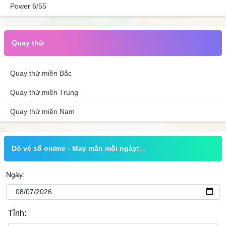
Power 6/55
Quay thử
Quay thử miền Bắc
Quay thử miền Trung
Quay thử miền Nam
Dò vé số online - May mắn mỗi ngày!...
Ngày:
Tỉnh: