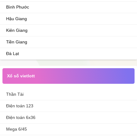
Bình Phước
Hậu Giang
Kiên Giang
Tiền Giang
Đà Lạt
Xổ số vietlott
Thần Tài
Điện toán 123
Điện toán 6x36
Mega 6/45