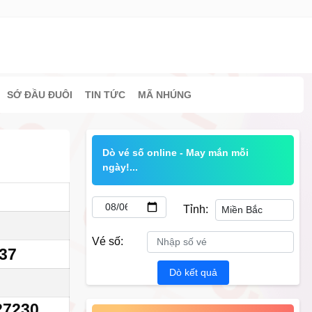
SỚ ĐẦU ĐUÔI
TIN TỨC
MÃ NHÚNG
Dò vé số online - May mắn mỗi
ngày!...
Tỉnh:
Vé số:
37
Dò kết quả
27230