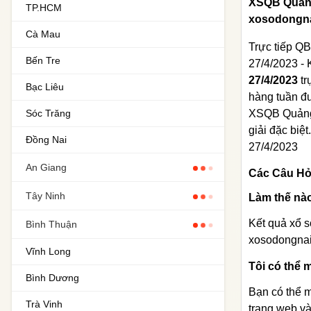
XSQB Quảng 
TP.HCM
xosodongna
Cà Mau
Trực tiếp Q
Bến Tre
27/4/2023 -
27/4/2023
tr
Bạc Liêu
hàng tuần đư
XSQB Quảng B
Sóc Trăng
giải đặc bi
Đồng Nai
27/4/2023
An Giang
Các Câu Hỏ
Tây Ninh
Làm thế nào
Kết quả xổ 
Bình Thuận
xosodongnai.
Vĩnh Long
Tôi có thể 
Bình Dương
Bạn có thể 
Trà Vinh
trang web và