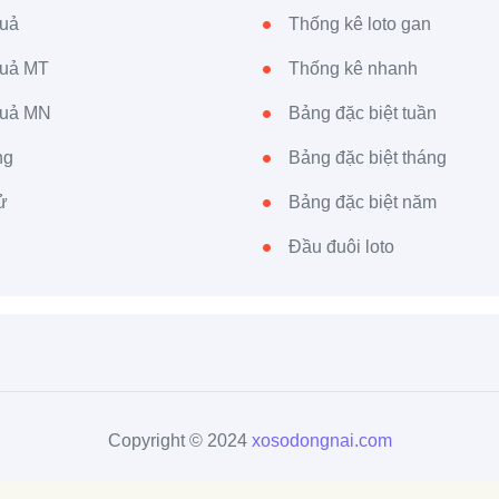
quả
Thống kê loto gan
quả MT
Thống kê nhanh
quả MN
Bảng đặc biệt tuần
ng
Bảng đặc biệt tháng
ử
Bảng đặc biệt năm
Đầu đuôi loto
Copyright © 2024
xosodongnai.com