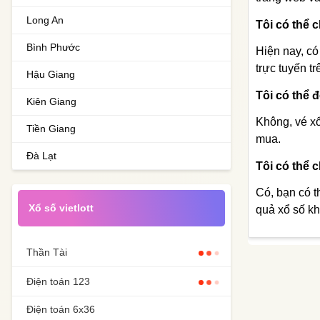
Long An
Tôi có thể 
Bình Phước
Hiện nay, c
trực tuyến tr
Hậu Giang
Tôi có thể 
Kiên Giang
Không, vé x
Tiền Giang
mua.
Đà Lạt
Tôi có thể 
Có, bạn có t
Xổ số vietlott
quả xổ số k
Thần Tài
Điện toán 123
Điện toán 6x36