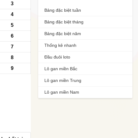
3
Bảng đặc biệt tuần
4
Bảng đặc biệt tháng
5
Bảng đặc biệt năm
6
Thống kê nhanh
7
Đầu đuôi loto
8
9
Lô gan miền Bắc
Lô gan miền Trung
Lô gan miền Nam