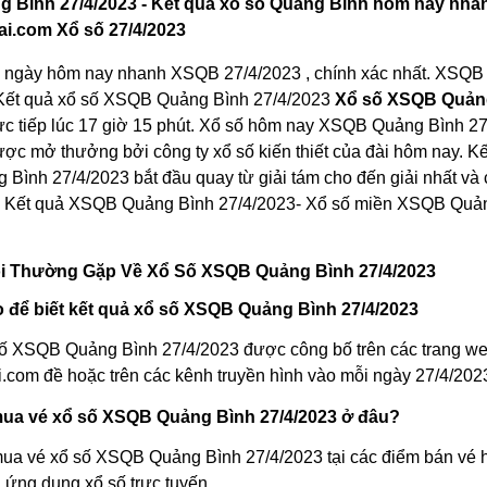
Bình 27/4/2023 - Kết quả xổ số Quảng Bình hôm nay nhan
i.com Xổ số 27/4/2023
B ngày hôm nay nhanh XSQB 27/4/2023 , chính xác nhất. XSQ
 Kết quả xổ số XSQB Quảng Bình 27/4/2023
Xổ số XSQB Quản
ực tiếp lúc 17 giờ 15 phút. Xổ số hôm nay XSQB Quảng Bình 2
ợc mở thưởng bởi công ty xổ số kiến thiết của đài hôm nay. Kế
ình 27/4/2023 bắt đầu quay từ giải tám cho đến giải nhất và 
ệt. Kết quả XSQB Quảng Bình 27/4/2023- Xổ số miền XSQB Quả
i Thường Gặp Về Xổ Số XSQB Quảng Bình 27/4/2023
 để biết kết quả xổ số XSQB Quảng Bình 27/4/2023
số XSQB Quảng Bình 27/4/2023 được công bố trên các trang w
com đề hoặc trên các kênh truyền hình vào mỗi ngày 27/4/202
mua vé xổ số XSQB Quảng Bình 27/4/2023 ở đâu?
mua vé xổ số XSQB Quảng Bình 27/4/2023 tại các điểm bán vé h
 ứng dụng xổ số trực tuyến.