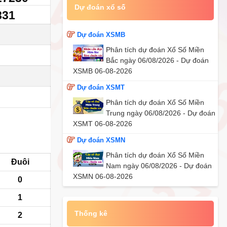
Dự đoán xổ số
831
Dự đoán XSMB
Phân tích dự đoán Xổ Số Miền
Bắc ngày 06/08/2026 - Dự đoán
XSMB 06-08-2026
Dự đoán XSMT
Phân tích dự đoán Xổ Số Miền
Trung ngày 06/08/2026 - Dự đoán
XSMT 06-08-2026
Dự đoán XSMN
Phân tích dự đoán Xổ Số Miền
Đuôi
Nam ngày 06/08/2026 - Dự đoán
XSMN 06-08-2026
0
1
Thống kê
2