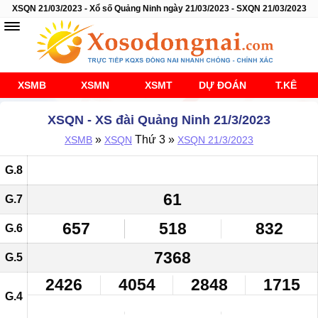
XSQN 21/03/2023 - Xổ số Quảng Ninh ngày 21/03/2023 - SXQN 21/03/2023
XSMB
XSMN
XSMT
DỰ ĐOÁN
T.KÊ
XSQN - XS đài Quảng Ninh 21/3/2023
»
Thứ 3 »
XSMB
XSQN
XSQN 21/3/2023
G.8
61
G.7
657
518
832
G.6
7368
G.5
2426
4054
2848
1715
G.4