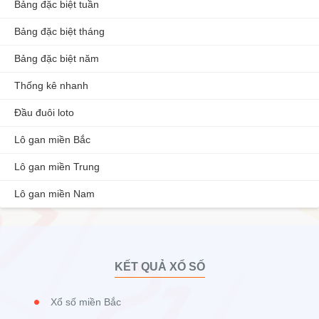
Bảng đặc biệt tuần
Bảng đặc biệt tháng
Bảng đặc biệt năm
Thống kê nhanh
Đầu đuôi loto
Lô gan miền Bắc
Lô gan miền Trung
Lô gan miền Nam
KẾT QUẢ XỔ SỐ
Xổ số miền Bắc