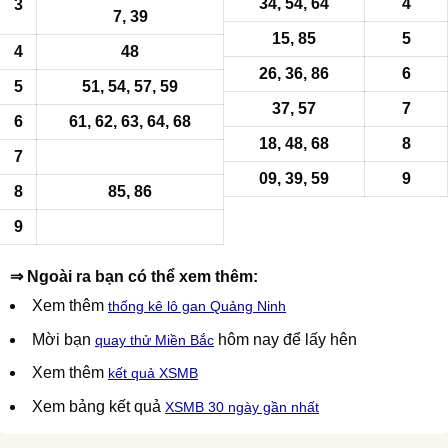
34, 54,
64
4
3
7, 39
15, 85
5
4
48
26, 36, 86
6
5
51, 54, 57, 59
37, 57
7
6
61, 62, 63,
64
, 68
18, 48, 68
8
7
09, 39, 59
9
8
85, 86
9
⇒ Ngoài ra bạn có thể xem thêm:
Xem thêm
thống kê lô gan Quảng Ninh
Mời bạn
hôm nay để lấy hên
quay thử Miền Bắc
Xem thêm
kết quả XSMB
Xem bảng kết quả
XSMB 30 ngày gần nhất