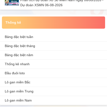
Dự đoán XSMN 06-08-2026
Thống kê
Bảng đặc biệt tuần
Bảng đặc biệt tháng
Bảng đặc biệt năm
Thống kê nhanh
Đầu đuôi loto
Lô gan miền Bắc
Lô gan miền Trung
Lô gan miền Nam