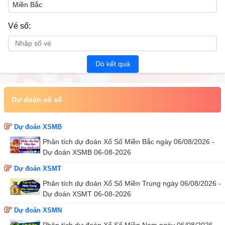
Vé số:
Dò kết quả
Dự đoán xổ số
Dự đoán XSMB
Phân tích dự đoán Xổ Số Miền Bắc ngày 06/08/2026 -
Dự đoán XSMB 06-08-2026
Dự đoán XSMT
Phân tích dự đoán Xổ Số Miền Trung ngày 06/08/2026 -
Dự đoán XSMT 06-08-2026
Dự đoán XSMN
Phân tích dự đoán Xổ Số Miền Nam ngày 06/08/2026 -