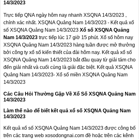
14/3/2023
Trực tiếp QNA ngày hôm nay nhanh XSQNA 14/3/2023 ,
chính xác nhất. XSQNA Quảng Nam 14/3/2023 - Kết quả xổ
số XSQNA Quảng Nam 14/3/2023
Xổ số XSQNA Quảng
Nam 14/3/2023
trực tiếp lúc 17 giờ 15 phút. Xổ số hôm nay
XSQNA Quảng Nam 14/3/2023 hàng tuần được mở thưởng
bởi công ty xổ số kiến thiết của đài hôm nay. Kết quả xổ số
XSQNA Quảng Nam 14/3/2023 bắt đầu quay từ giải tám cho
đến giải nhất và cuối cùng là giải đặc biệt. Kết quả XSQNA
Quảng Nam 14/3/2023- Xổ số miền XSQNA Quảng Nam
14/3/2023
Các Câu Hỏi Thường Gặp Về Xổ Số XSQNA Quảng Nam
14/3/2023
Làm thế nào để biết kết quả xổ số XSQNA Quảng Nam
14/3/2023
Kết quả xổ số XSQNA Quảng Nam 14/3/2023 được công bố
trên các trang web xosodongnai.com đề hoặc trên các kênh