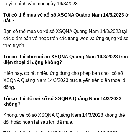
truyền hình vào mỗi ngày 14/3/2023.
Tôi có thể mua vé xổ số XSQNA Quảng Nam 14/3/2023 ở
đâu?
Bạn có thể mua vé xổ số XSQNA Quảng Nam 14/3/2023 tại
các điểm bán vé hoặc trên các trang web và ứng dụng xổ số
trực tuyến.
Tôi có thể chơi xổ số XSQNA Quảng Nam 14/3/2023 trên
điện thoại di động không?
Hiện nay, có rất nhiều ứng dụng cho phép bạn chơi xổ số
XSQNA Quảng Nam 14/3/2023 trực tuyến trên điện thoại di
động.
Tôi có thể đổi vé xổ số XSQNA Quảng Nam 14/3/2023
không?
Không, vé xổ số XSQNA Quảng Nam 14/3/2023 không thể
đổi hoặc hoàn lại sau khi đã mua.