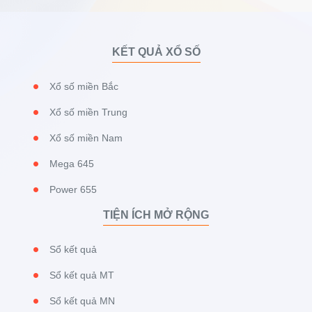
KẾT QUẢ XỔ SỐ
Xổ số miền Bắc
Xổ số miền Trung
Xổ số miền Nam
Mega 645
Power 655
TIỆN ÍCH MỞ RỘNG
Sổ kết quả
Sổ kết quả MT
Sổ kết quả MN