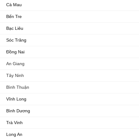
Cà Mau
Bến Tre
Bạc Liêu
Sóc Trăng
Đồng Nai
An Giang
Tây Ninh
Bình Thuận
Vĩnh Long
Bình Dương
Trà Vinh
Long An