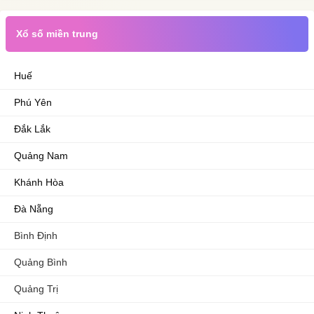
Xổ số miền trung
Huế
Phú Yên
Đắk Lắk
Quảng Nam
Khánh Hòa
Đà Nẵng
Bình Định
Quảng Bình
Quảng Trị