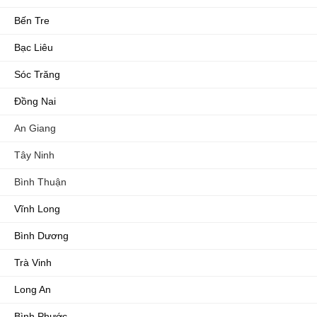
Bến Tre
Bạc Liêu
Sóc Trăng
Đồng Nai
An Giang
Tây Ninh
Bình Thuận
Vĩnh Long
Bình Dương
Trà Vinh
Long An
Bình Phước