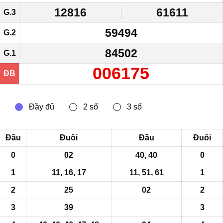
12816
61611
G.3
59494
G.2
84502
G.1
006175
ĐB
Đầu
Đuôi
Đầu
Đuôi
0
02
40, 40
0
1
11, 16, 17
11, 51, 61
1
2
25
02
2
3
39
3