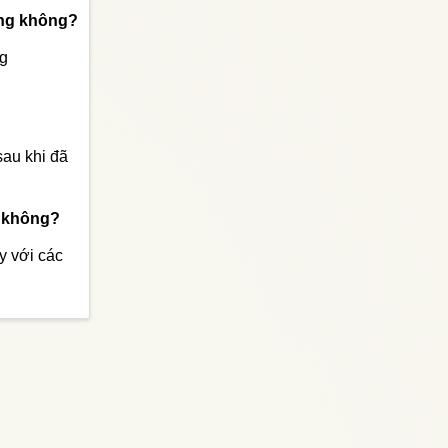
động không?
ng
sau khi đã
y không?
y với các