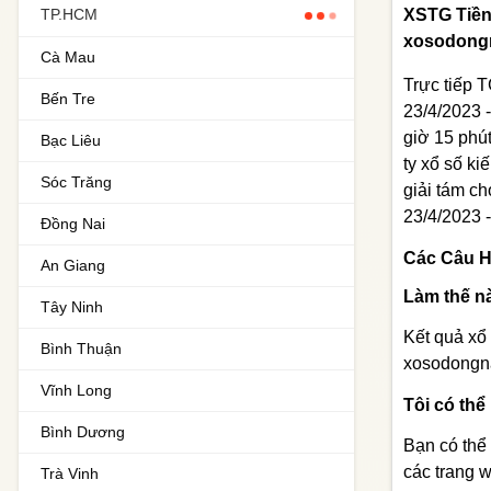
TP.HCM
XSTG Tiền 
xosodongn
Cà Mau
Trực tiếp 
Bến Tre
23/4/2023 
giờ 15 phú
Bạc Liêu
ty xổ số ki
Sóc Trăng
giải tám ch
23/4/2023 
Đồng Nai
Các Câu H
An Giang
Làm thế nà
Tây Ninh
Kết quả xổ
Bình Thuận
xosodongna
Vĩnh Long
Tôi có thể
Bình Dương
Bạn có thể
các trang 
Trà Vinh