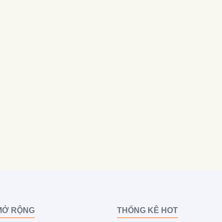
 MỞ RỘNG
THỐNG KÊ HOT