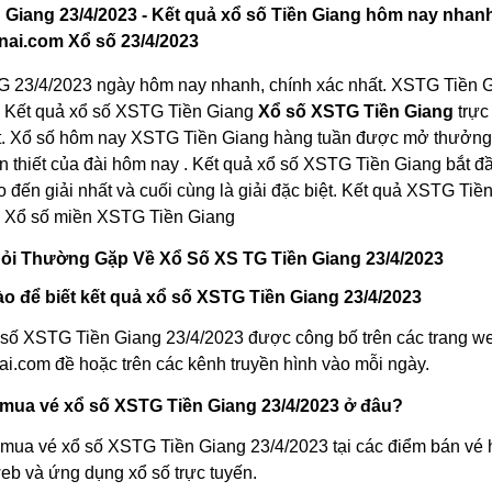
Giang 23/4/2023 - Kết quả xổ số Tiền Giang hôm nay nhanh
ai.com Xổ số 23/4/2023
TG 23/4/2023 ngày hôm nay nhanh, chính xác nhất. XSTG Tiền 
- Kết quả xổ số XSTG Tiền Giang
Xổ số XSTG Tiền Giang
trực
t. Xổ số hôm nay XSTG Tiền Giang hàng tuần được mở thưởng
ến thiết của đài hôm nay . Kết quả xổ số XSTG Tiền Giang bắt đ
o đến giải nhất và cuối cùng là giải đặc biệt. Kết quả XSTG Tiề
- Xổ số miền XSTG Tiền Giang
ỏi Thường Gặp Về Xổ Số XS TG Tiền Giang 23/4/2023
o để biết kết quả xổ số XSTG Tiền Giang 23/4/2023
 số XSTG Tiền Giang 23/4/2023 được công bố trên các trang w
i.com đề hoặc trên các kênh truyền hình vào mỗi ngày.
 mua vé xổ số XSTG Tiền Giang 23/4/2023 ở đâu?
 mua vé xổ số XSTG Tiền Giang 23/4/2023 tại các điểm bán vé 
web và ứng dụng xổ số trực tuyến.