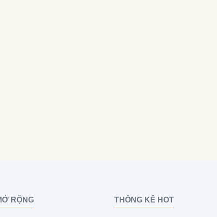
 MỞ RỘNG
THỐNG KÊ HOT