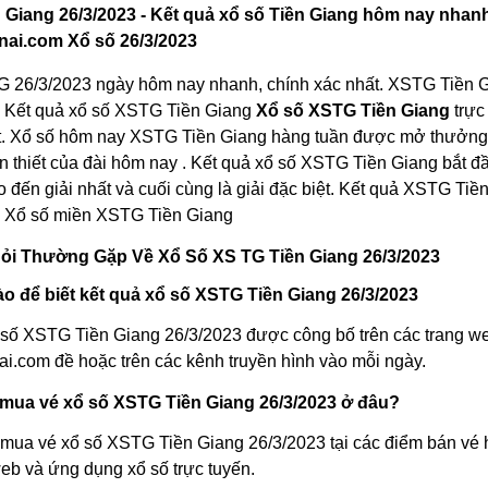
Giang 26/3/2023 - Kết quả xổ số Tiền Giang hôm nay nhanh
ai.com Xổ số 26/3/2023
TG 26/3/2023 ngày hôm nay nhanh, chính xác nhất. XSTG Tiền 
- Kết quả xổ số XSTG Tiền Giang
Xổ số XSTG Tiền Giang
trực
t. Xổ số hôm nay XSTG Tiền Giang hàng tuần được mở thưởng
ến thiết của đài hôm nay . Kết quả xổ số XSTG Tiền Giang bắt đ
o đến giải nhất và cuối cùng là giải đặc biệt. Kết quả XSTG Tiề
- Xổ số miền XSTG Tiền Giang
ỏi Thường Gặp Về Xổ Số XS TG Tiền Giang 26/3/2023
o để biết kết quả xổ số XSTG Tiền Giang 26/3/2023
 số XSTG Tiền Giang 26/3/2023 được công bố trên các trang w
i.com đề hoặc trên các kênh truyền hình vào mỗi ngày.
 mua vé xổ số XSTG Tiền Giang 26/3/2023 ở đâu?
 mua vé xổ số XSTG Tiền Giang 26/3/2023 tại các điểm bán vé 
web và ứng dụng xổ số trực tuyến.