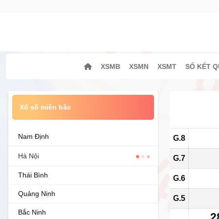
XSMB
XSMN
XSMT
SỔ KẾT 
Xổ số miền bắc
Nam Định
G.8
Hà Nội
G.7
Thái Bình
G.6
Quảng Ninh
G.5
Bắc Ninh
2