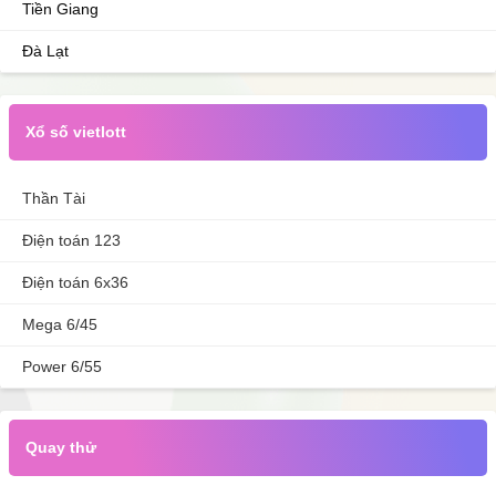
Tiền Giang
Đà Lạt
Xổ số vietlott
Thần Tài
Điện toán 123
Điện toán 6x36
Mega 6/45
Power 6/55
Quay thử