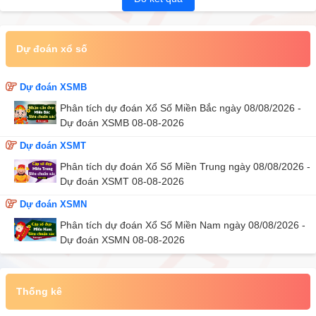
Dự đoán xổ số
Dự đoán XSMB
Phân tích dự đoán Xổ Số Miền Bắc ngày 08/08/2026 -
Dự đoán XSMB 08-08-2026
Dự đoán XSMT
Phân tích dự đoán Xổ Số Miền Trung ngày 08/08/2026 -
Dự đoán XSMT 08-08-2026
Dự đoán XSMN
Phân tích dự đoán Xổ Số Miền Nam ngày 08/08/2026 -
Dự đoán XSMN 08-08-2026
Thống kê