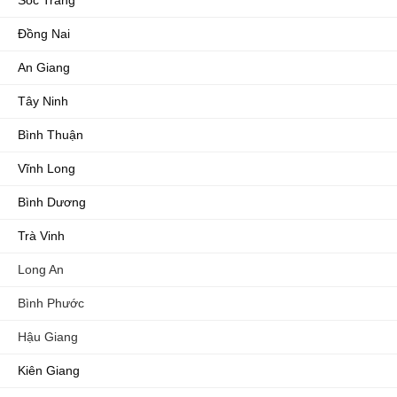
Đồng Nai
An Giang
Tây Ninh
Bình Thuận
Vĩnh Long
Bình Dương
Trà Vinh
Long An
Bình Phước
Hậu Giang
Kiên Giang