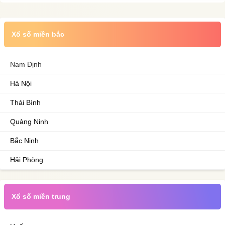
Xổ số miền bắc
Nam Định
Hà Nội
Thái Bình
Quảng Ninh
Bắc Ninh
Hải Phòng
Xổ số miền trung