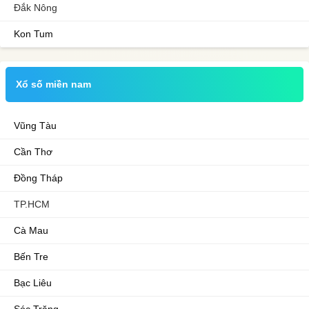
Đắk Nông
Kon Tum
Xổ số miền nam
Vũng Tàu
Cần Thơ
Đồng Tháp
TP.HCM
Cà Mau
Bến Tre
Bạc Liêu
Sóc Trăng