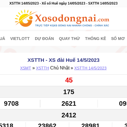
XSTTH 14/05/2023 - Xổ số Huế ngày 14/05/2023 - SXTTH 14/05/2023
QUẢ
VIETLOTT
DỰ ĐOÁN
QUAY THỬ
THỐNG KÊ
SỔ MƠ
XSTTH - XS đài Huế 14/5/2023
»
Chủ Nhật »
XSMT
XSTTH
XSTTH 14/5/2023
45
175
9708
2621
09
2412
5318
23862
28981