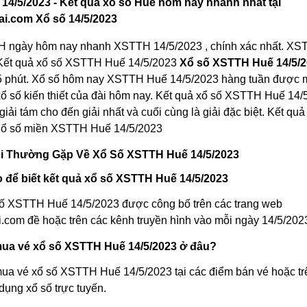
4/5/2023 - Kết quả xổ số Huế hôm nay nhanh nhất tại
i.com Xổ số 14/5/2023
TH ngày hôm nay nhanh XSTTH 14/5/2023 , chính xác nhất. X
 Kết quả xổ số XSTTH Huế 14/5/2023
Xổ số XSTTH Huế 14/5/
15 phút. Xổ số hôm nay XSTTH Huế 14/5/2023 hàng tuần được
xổ số kiến thiết của đài hôm nay. Kết quả xổ số XSTTH Huế 14/
giải tám cho đến giải nhất và cuối cùng là giải đặc biệt. Kết 
Xổ số miền XSTTH Huế 14/5/2023
i Thường Gặp Về Xổ Số XSTTH Huế 14/5/2023
 để biết kết quả xổ số XSTTH Huế 14/5/2023
số XSTTH Huế 14/5/2023 được công bố trên các trang web
com đề hoặc trên các kênh truyền hình vào mỗi ngày 14/5/202
mua vé xổ số XSTTH Huế 14/5/2023 ở đâu?
ua vé xổ số XSTTH Huế 14/5/2023 tại các điểm bán vé hoặc tr
ụng xổ số trực tuyến.