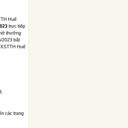
STTH Huế
2023
trực tiếp
 mở thưởng
5/2023 bắt
quả XSTTH Huế
3.
ên các trang