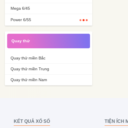
Mega 6/45
Power 6/55
Quay thử
Quay thử miền Bắc
Quay thử miền Trung
Quay thử miền Nam
KẾT QUẢ XỔ SỐ
TIỆN ÍCH