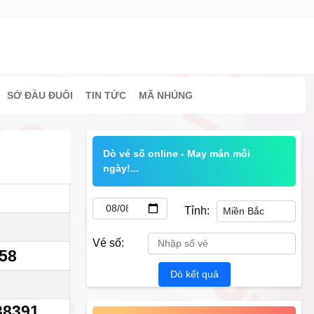
SỚ ĐẦU ĐUÔI
TIN TỨC
MÃ NHÚNG
Dò vé số online - May mắn mỗi
ngày!...
Tỉnh:
Vé số:
58
Dò kết quả
38391