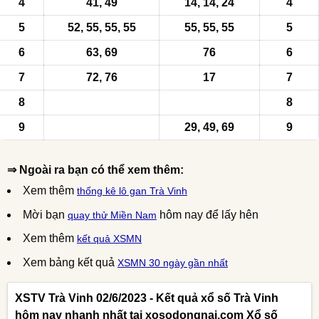
4
41, 49
14, 14, 24
4
5
52
, 55, 55, 55
55, 55, 55
5
6
63, 69
76
6
7
72, 76
17
7
8
8
9
29, 49, 69
9
⇒ Ngoài ra bạn có thể xem thêm:
Xem thêm
thống kê lô gan Trà Vinh
Mời bạn
hôm nay để lấy hên
quay thử Miền Nam
Xem thêm
kết quả XSMN
Xem bảng kết quả
XSMN 30 ngày gần nhất
XSTV Trà Vinh 02/6/2023 - Kết quả xổ số Trà Vinh
hôm nay nhanh nhất tại xosodongnai.com Xổ số