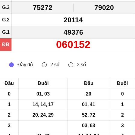
75272
79020
G.3
20114
G.2
49376
G.1
060152
ĐB
Đầu
Đuôi
Đầu
Đuôi
0
01, 03
20
0
1
14, 14, 17
01, 41
1
2
20, 24, 29
52
, 72
2
3
03, 63
3