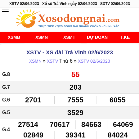
XSTV 02/06/2023 - Xổ số Trà Vinh ngày 02/06/2023 - SXTV 02/06/2023
XSMB
XSMN
XSMT
DỰ ĐOÁN
T.KÊ
XSTV - XS đài Trà Vinh 02/6/2023
»
Thứ 6 »
XSMN
XSTV
XSTV 02/6/2023
55
G.8
203
G.7
2701
7555
6055
G.6
3529
G.5
27514
70617
84663
64069
G.4
02849
39341
84024