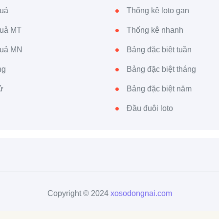
quả
Thống kê loto gan
quả MT
Thống kê nhanh
quả MN
Bảng đặc biệt tuần
ng
Bảng đặc biệt tháng
ử
Bảng đặc biệt năm
Đầu đuôi loto
Copyright © 2024
xosodongnai.com