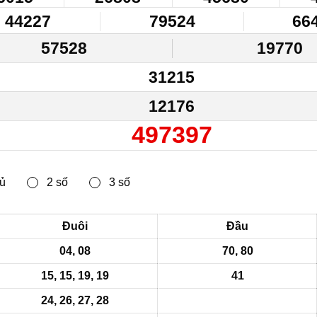
44227
79524
66
57528
19770
31215
12176
497397
Đuôi
Đầu
04, 08
70, 80
15, 15, 19, 19
41
24, 26, 27, 28