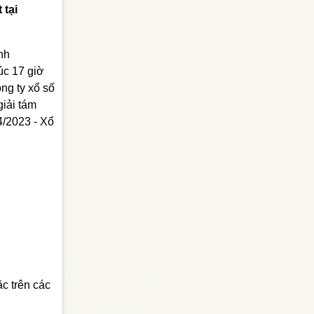
 tại
nh
lúc 17 giờ
ng ty xổ số
giải tám
4/2023 - Xổ
c trên các