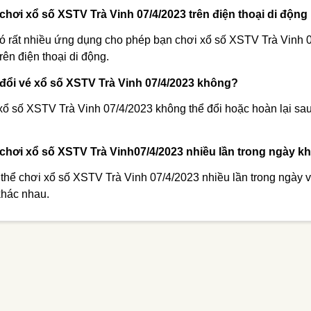
 chơi xổ số XSTV Trà Vinh 07/4/2023 trên điện thoại di độn
có rất nhiều ứng dụng cho phép bạn chơi xổ số XSTV Trà Vinh 
trên điện thoại di động.
 đổi vé xổ số XSTV Trà Vinh 07/4/2023 không?
xổ số XSTV Trà Vinh 07/4/2023 không thể đổi hoặc hoàn lại sau
 chơi xổ số XSTV Trà Vinh07/4/2023 nhiều lần trong ngày 
 thể chơi xổ số XSTV Trà Vinh 07/4/2023 nhiều lần trong ngày v
khác nhau.