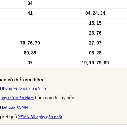
34
41
04, 24, 34
15, 15
26, 76
70, 76, 79
27,
97
80, 89
08, 28
97
19, 19, 79, 89
bạn có thể xem thêm:
m
thống kê lô gan Trà Vinh
hôm nay để lấy hên
quay thử Miền Nam
m
kết quả XSMN
 kết quả
XSMN 30 ngày gần nhất