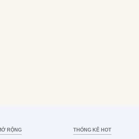
 MỞ RỘNG
THỐNG KÊ HOT