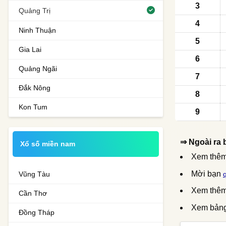
3
Quảng Trị
4
Ninh Thuận
5
Gia Lai
6
Quảng Ngãi
7
Đắk Nông
8
Kon Tum
9
⇒ Ngoài ra 
Xổ số miền nam
Xem thê
Mời bạn
Vũng Tàu
Xem thê
Cần Thơ
Xem bảng
Đồng Tháp