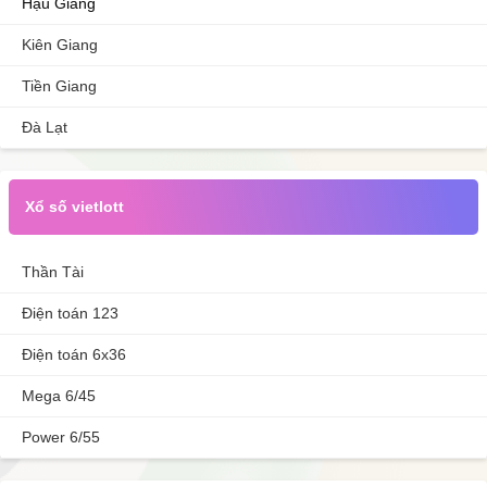
Hậu Giang
Kiên Giang
Tiền Giang
Đà Lạt
Xổ số vietlott
Thần Tài
Điện toán 123
Điện toán 6x36
Mega 6/45
Power 6/55