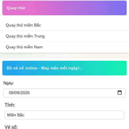
Quay thử
Quay thử miền Bắc
Quay thử miền Trung
Quay thử miền Nam
Dò vé số online - May mắn mỗi ngày!...
Ngày:
Tỉnh:
Vé số: