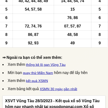
4
40, 42, 44,
48
, 49
14, 44, 54, 74
4
5
54, 57, 58
15
5
6
76, 86
6
7
72, 74, 76
07, 57, 87
7
8
86, 87
48
, 58
8
9
92, 93
49
9
⇒ Ngoài ra bạn có thể xem thêm:
Xem thêm
thống kê lô gan Vũng Tàu
Mời bạn
hôm nay để lấy hên
quay thử Miền Nam
Xem thêm
kết quả XSMN
Xem bảng kết quả
XSMN 30 ngày gần nhất
XSVT Vũng Tàu 28/3/2023 - Kết quả xổ số Vũng Tàu
hôm nay nhanh nhất tại xosodongnai.com Xổ số