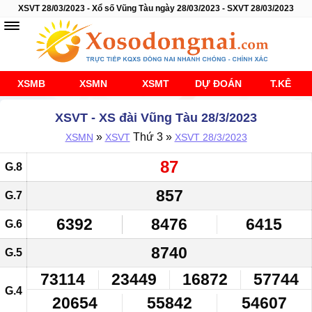
XSVT 28/03/2023 - Xổ số Vũng Tàu ngày 28/03/2023 - SXVT 28/03/2023
XSMB
XSMN
XSMT
DỰ ĐOÁN
T.KÊ
XSVT - XS đài Vũng Tàu 28/3/2023
»
Thứ 3 »
XSMN
XSVT
XSVT 28/3/2023
87
G.8
857
G.7
6392
8476
6415
G.6
8740
G.5
73114
23449
16872
57744
G.4
20654
55842
54607