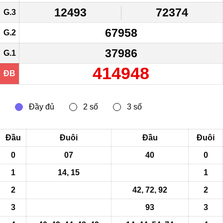
12493
72374
G.3
67958
G.2
37986
G.1
414948
ĐB
Đầu
Đuôi
Đầu
Đuôi
0
07
40
0
1
14, 15
1
2
42, 72, 92
2
3
93
3