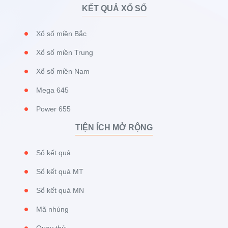
KẾT QUẢ XỔ SỐ
Xổ số miền Bắc
Xổ số miền Trung
Xổ số miền Nam
Mega 645
Power 655
TIỆN ÍCH MỞ RỘNG
Sổ kết quả
Sổ kết quả MT
Sổ kết quả MN
Mã nhúng
Quay thử