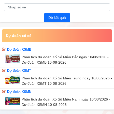
Dò kết quả
Dự đoán xổ số
Dự đoán XSMB
Phân tích dự đoán Xổ Số Miền Bắc ngày 10/08/2026 -
Dự đoán XSMB 10-08-2026
Dự đoán XSMT
Phân tích dự đoán Xổ Số Miền Trung ngày 10/08/2026 -
Dự đoán XSMT 10-08-2026
Dự đoán XSMN
Phân tích dự đoán Xổ Số Miền Nam ngày 10/08/2026 -
Dự đoán XSMN 10-08-2026