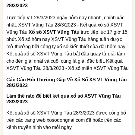
28/3/2023
Trực tiếp VT 28/3/2023 ngày hôm nay nhanh, chính xác
nhất. XSVT Vũng Tàu 28/3/2023 - Kết quả xổ số XSVT
Vũng Tàu
Xổ số XSVT Vũng Tàu
trực tiếp lúc 17 giờ 15
phút. Xổ số hôm nay XSVT Vũng Tàu hàng tuần được
mở thưởng bởi công ty xổ số kiến thiết của đài hôm nay .
Kết quả xổ số XSVT Vũng Tàu bắt đầu quay từ giải tám
cho đến giải nhất và cuối cùng là giải đặc biệt. Kết quả
XSVT Vũng Tàu 28/3/2023 - Xổ số miền XSVT Vũng Tàu
Các Câu Hỏi Thường Gặp Về Xổ Số XS VT Vũng Tàu
28/3/2023
Làm thế nào để biết kết quả xổ số XSVT Vũng Tàu
28/3/2023
Kết quả xổ số XSVT Vũng Tàu 28/3/2023 được công bố
trên các trang web xosodongnai.com đề hoặc trên các
kênh truyền hình vào mỗi ngày.