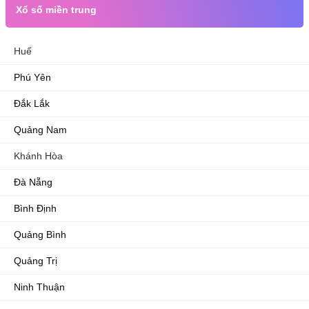
Xổ số miền trung
Huế
Phú Yên
Đắk Lắk
Quảng Nam
Khánh Hòa
Đà Nẵng
Bình Định
Quảng Bình
Quảng Trị
Ninh Thuận