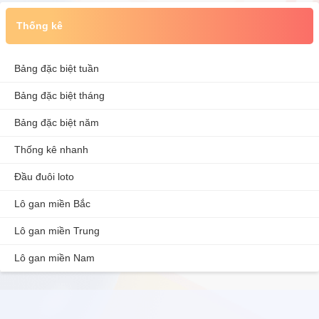
Thống kê
Bảng đặc biệt tuần
Bảng đặc biệt tháng
Bảng đặc biệt năm
Thống kê nhanh
Đầu đuôi loto
Lô gan miền Bắc
Lô gan miền Trung
Lô gan miền Nam