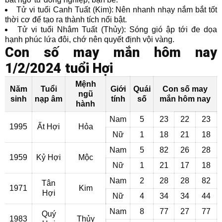
Tử vi tuổi Canh Tuất (Kim): Nên nhanh nhạy nắm bắt tốt
thời cơ để tạo ra thành tích nổi bật.
Tử vi tuổi Nhâm Tuất (Thủy): Sóng gió ập tới đe dọa
hạnh phúc lứa đôi, chớ nên quyết định vội vàng.
Con số may mắn hôm nay
1/2/2024 tuổi Hợi
Mệnh
Năm
Tuổi
Giới
Quái
Con số may
ngũ
sinh
nạp âm
tính
số
mắn hôm nay
hành
Nam
5
23
22
23
1995
Ất Hợi
Hỏa
Nữ
1
18
21
18
Nam
5
82
26
28
1959
Kỷ Hợi
Mộc
Nữ
1
21
17
18
Nam
2
28
28
82
Tân
1971
Kim
Hợi
Nữ
4
34
34
44
Nam
8
77
27
77
Quý
1983
Thủy