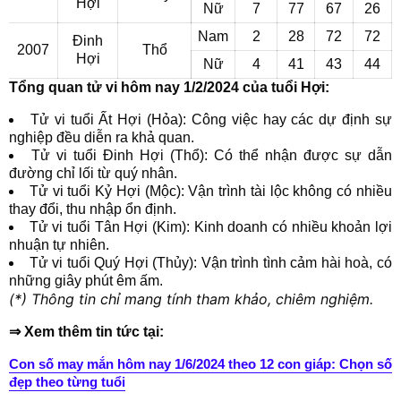
Hợi
Nữ
7
77
67
26
Nam
2
28
72
72
Đinh
2007
Thổ
Hợi
Nữ
4
41
43
44
Tổng quan tử vi hôm nay 1/2/2024 của tuổi Hợi:
Tử vi tuổi Ất Hợi (Hỏa): Công việc hay các dự định sự
nghiệp đều diễn ra khả quan.
Tử vi tuổi Đinh Hợi (Thổ): Có thể nhận được sự dẫn
đường chỉ lối từ quý nhân.
Tử vi tuổi Kỷ Hợi (Mộc): Vận trình tài lộc không có nhiều
thay đổi, thu nhập ổn định.
Tử vi tuổi Tân Hợi (Kim): Kinh doanh có nhiều khoản lợi
nhuận tự nhiên.
Tử vi tuổi Quý Hợi (Thủy): Vận trình tình cảm hài hoà, có
những giây phút êm ấm.
(*) Thông tin chỉ mang tính tham khảo, chiêm nghiệm.
⇒ Xem thêm tin tức tại:
Con số may mắn hôm nay 1/6/2024 theo 12 con giáp: Chọn số
đẹp theo từng tuổi