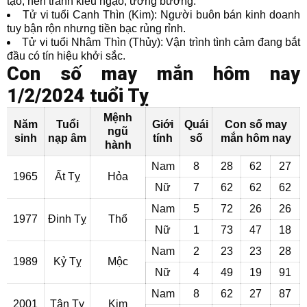
tạo, nên tránh kiêu ngạo, ương bướng.
Tử vi tuổi Canh Thìn (Kim): Người buôn bán kinh doanh
tuy bận rộn nhưng tiền bạc rủng rỉnh.
Tử vi tuổi Nhâm Thìn (Thủy): Vận trình tình cảm đang bắt
đầu có tín hiệu khởi sắc.
Con số may mắn hôm nay
1/2/2024 tuổi Tỵ
Mệnh
Năm
Tuổi
Giới
Quái
Con số may
ngũ
sinh
nạp âm
tính
số
mắn hôm nay
hành
Nam
8
28
62
27
1965
Ất Tỵ
Hỏa
Nữ
7
62
62
62
Nam
5
72
26
26
1977
Đinh Tỵ
Thổ
Nữ
1
73
47
18
Nam
2
23
23
28
1989
Kỷ Tỵ
Mộc
Nữ
4
49
19
91
Nam
8
62
27
87
2001
Tân Tỵ
Kim