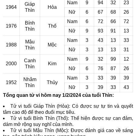
Nam
9
94
32
23
Giáp
1964
Hỏa
Thìn
Nữ
6
67
68
26
Nam
6
72
66
72
Bính
1976
Thổ
Thìn
Nữ
9
93
91
13
Nam
3
43
13
33
Mậu
1988
Mộc
Thìn
Nữ
3
13
13
31
Nam
9
32
99
12
Canh
2000
Kim
Thìn
Nữ
6
76
87
26
Nam
3
33
39
39
Nhâm
1952
Thủy
Thìn
Nữ
3
39
33
43
Tổng quan tử vi hôm nay 1/2/2024 của tuổi Thìn:
Tử vi tuổi Giáp Thìn (Hỏa): Có được sự tự tin và quyết
tâm cao độ để theo đuổi mục tiêu.
Tử vi tuổi Bính Thìn (Thổ): Thể hiện được sự can đảm,
dám mở rộng suy nghĩ của mình.
Tử vi tuổi Mậu Thìn (Mộc): Được đánh giá cao về sáng