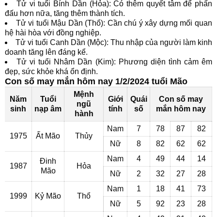
Tử vi tuổi Bính Dần (Hỏa): Có thêm quyết tâm để phấn
đấu hơn nữa, tăng thêm thành tích.
Tử vi tuổi Mậu Dần (Thổ): Cần chú ý xây dựng mối quan
hệ hài hòa với đồng nghiệp.
Tử vi tuổi Canh Dần (Mộc): Thu nhập của người làm kinh
doanh tăng lên đáng kể.
Tử vi tuổi Nhâm Dần (Kim): Phương diện tình cảm êm
đẹp, sức khỏe khá ổn định.
Con số may mắn hôm nay 1/2/2024 tuổi Mão
Mệnh
Năm
Tuổi
Giới
Quái
Con số may
ngũ
sinh
nạp âm
tính
số
mắn hôm nay
hành
Nam
7
78
87
82
1975
Ất Mão
Thủy
Nữ
8
82
62
62
Nam
4
49
44
14
Đinh
1987
Hỏa
Mão
Nữ
2
32
27
28
Nam
1
18
41
73
1999
Kỷ Mão
Thổ
Nữ
5
92
23
28