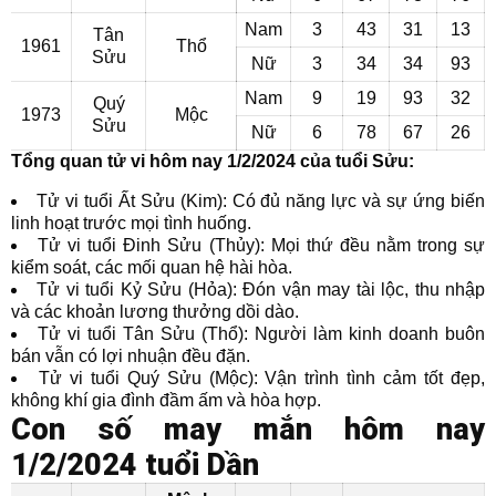
Nam
3
43
31
13
Tân
1961
Thổ
Sửu
Nữ
3
34
34
93
Nam
9
19
93
32
Quý
1973
Mộc
Sửu
Nữ
6
78
67
26
Tổng quan tử vi hôm nay 1/2/2024 của tuổi Sửu:
Tử vi tuổi Ất Sửu (Kim): Có đủ năng lực và sự ứng biến
linh hoạt trước mọi tình huống.
Tử vi tuổi Đinh Sửu (Thủy): Mọi thứ đều nằm trong sự
kiểm soát, các mối quan hệ hài hòa.
Tử vi tuổi Kỷ Sửu (Hỏa): Đón vận may tài lộc, thu nhập
và các khoản lương thưởng dồi dào.
Tử vi tuổi Tân Sửu (Thổ): Người làm kinh doanh buôn
bán vẫn có lợi nhuận đều đặn.
Tử vi tuổi Quý Sửu (Mộc): Vận trình tình cảm tốt đẹp,
không khí gia đình đầm ấm và hòa hợp.
Con số may mắn hôm nay
1/2/2024 tuổi Dần