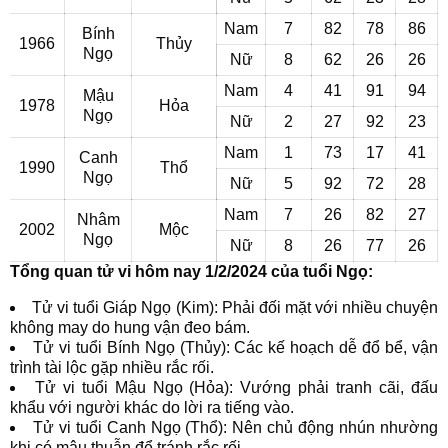
Nam
7
82
78
86
Bính
1966
Thủy
Ngọ
Nữ
8
62
26
26
Nam
4
41
91
94
Mậu
1978
Hỏa
Ngọ
Nữ
2
27
92
23
Nam
1
73
17
41
Canh
1990
Thổ
Ngọ
Nữ
5
92
72
28
Nam
7
26
82
27
Nhâm
2002
Mộc
Ngọ
Nữ
8
26
77
26
Tổng quan tử vi hôm nay 1/2/2024 của tuổi Ngọ:
Tử vi tuổi Giáp Ngọ (Kim): Phải đối mặt với nhiều chuyện
không may do hung vận đeo bám.
Tử vi tuổi Bính Ngọ (Thủy): Các kế hoạch dễ đổ bể, vận
trình tài lộc gặp nhiều rắc rối.
Tử vi tuổi Mậu Ngọ (Hỏa): Vướng phải tranh cãi, đấu
khẩu với người khác do lời ra tiếng vào.
Tử vi tuổi Canh Ngọ (Thổ): Nên chủ động nhún nhường
khi có mâu thuẫn để tránh rắc rối.