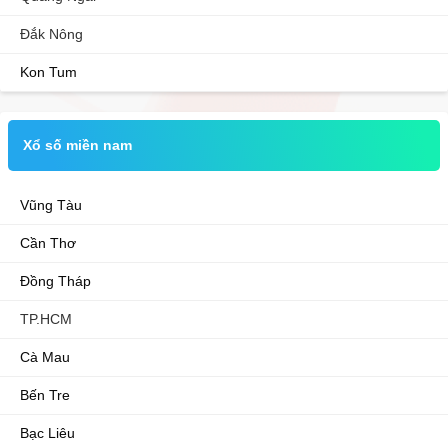
Đắk Nông
Kon Tum
Xổ số miền nam
Vũng Tàu
Cần Thơ
Đồng Tháp
TP.HCM
Cà Mau
Bến Tre
Bạc Liêu