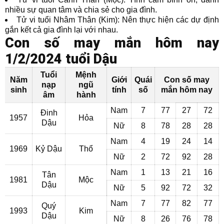
nhiều sự quan tâm và chia sẻ cho gia đình.
Tử vi tuổi Nhâm Thân (Kim): Nên thực hiện các dự định
gắn kết cả gia đình lại với nhau.
Con số may mắn hôm nay
1/2/2024 tuổi Dậu
Tuổi
Mệnh
Năm
Giới
Quái
Con số may
nạp
ngũ
sinh
tính
số
mắn hôm nay
âm
hành
Nam
7
77
27
72
Đinh
1957
Hỏa
Dậu
Nữ
8
78
28
28
Nam
4
19
24
14
1969
Kỷ Dậu
Thổ
Nữ
2
72
92
28
Nam
1
13
21
16
Tân
1981
Mộc
Dậu
Nữ
5
92
72
32
Nam
7
77
82
77
Quý
1993
Kim
Dậu
Nữ
8
26
76
78