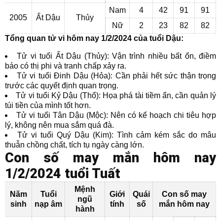
Nam
4
42
91
91
2005
Ất Dậu
Thủy
Nữ
2
23
82
82
Tổng quan tử vi hôm nay 1/2/2024 của tuổi Dậu:
Tử vi tuổi Ất Dậu (Thủy): Vận trình nhiều bất ổn, điềm
báo có thị phi và tranh chấp xảy ra.
Tử vi tuổi Đinh Dậu (Hỏa): Cần phải hết sức thận trọng
trước các quyết định quan trọng.
Tử vi tuổi Kỷ Dậu (Thổ): Họa phá tài tiềm ẩn, cần quản lý
túi tiền của mình tốt hơn.
Tử vi tuổi Tân Dậu (Mộc): Nên có kế hoạch chi tiêu hợp
lý, không nên mua sắm quá đà.
Tử vi tuổi Quý Dậu (Kim): Tình cảm kém sắc do mâu
thuẫn chồng chất, tích tụ ngày càng lớn.
Con số may mắn hôm nay
1/2/2024 tuổi Tuất
Mệnh
Năm
Tuổi
Giới
Quái
Con số may
ngũ
sinh
nạp âm
tính
số
mắn hôm nay
hành