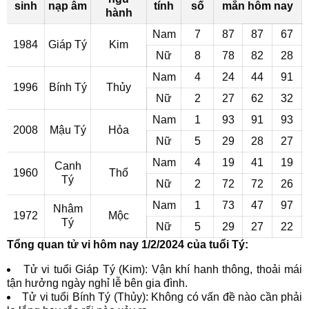
sinh
nạp âm
tính
số
mắn hôm nay
hành
Nam
7
87
87
67
1984
Giáp Tý
Kim
Nữ
8
78
82
28
Nam
4
24
44
91
1996
Bính Tý
Thủy
Nữ
2
27
62
32
Nam
1
93
91
93
2008
Mậu Tý
Hỏa
Nữ
5
29
28
27
Nam
4
19
41
19
Canh
1960
Thổ
Tý
Nữ
2
72
72
26
Nam
1
73
47
97
Nhâm
1972
Mộc
Tý
Nữ
5
29
27
22
Tổng quan tử vi hôm nay 1/2/2024 của tuổi Tý:
Tử vi tuổi Giáp Tý (Kim): Vận khí hanh thông, thoải mái
tận hưởng ngày nghỉ lễ bên gia đình.
Tử vi tuổi Bính Tý (Thủy): Không có vấn đề nào cần phải