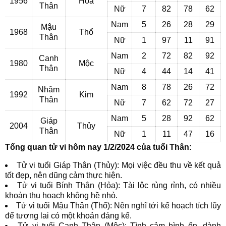
1956
Hỏa
Thân
Nữ
7
82
78
62
Nam
5
26
28
29
Mậu
1968
Thổ
Thân
Nữ
1
97
11
91
Nam
2
72
82
92
Canh
1980
Mộc
Thân
Nữ
4
44
14
41
Nam
8
78
26
72
Nhâm
1992
Kim
Thân
Nữ
7
62
72
27
Nam
5
28
92
62
Giáp
2004
Thủy
Thân
Nữ
1
11
47
16
Tổng quan tử vi hôm nay 1/2/2024 của tuổi Thân:
Tử vi tuổi Giáp Thân (Thủy): Mọi việc đều thu về kết quả
tốt đẹp, nên dũng cảm thực hiện.
Tử vi tuổi Bính Thân (Hỏa): Tài lộc rủng rỉnh, có nhiều
khoản thu hoạch không hề nhỏ.
Tử vi tuổi Mậu Thân (Thổ): Nên nghĩ tới kế hoạch tích lũy
để tương lai có một khoản đáng kể.
Tử vi tuổi Canh Thân (Mộc): Tình cảm bình ổn, dành