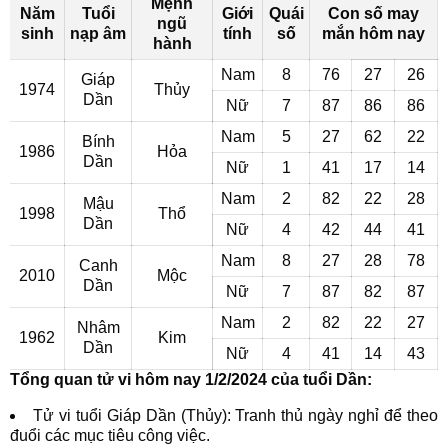
Mệnh
Năm
Tuổi
Giới
Quái
Con số may
ngũ
sinh
nạp âm
tính
số
mắn hôm nay
hành
Nam
8
76
27
26
Giáp
1974
Thủy
Dần
Nữ
7
87
86
86
Nam
5
27
62
22
Bính
1986
Hỏa
Dần
Nữ
1
41
17
14
Nam
2
82
22
28
Mậu
1998
Thổ
Dần
Nữ
4
42
44
41
Nam
8
27
28
78
Canh
2010
Mộc
Dần
Nữ
7
87
82
87
Nam
2
82
22
27
Nhâm
1962
Kim
Dần
Nữ
4
41
14
43
Tổng quan tử vi hôm nay 1/2/2024 của tuổi Dần:
Tử vi tuổi Giáp Dần (Thủy): Tranh thủ ngày nghỉ để theo
đuổi các mục tiêu công việc.