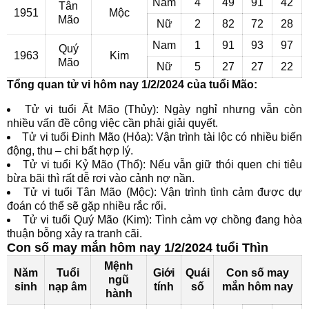
Nam
4
49
91
42
Tân
1951
Mộc
Mão
Nữ
2
82
72
28
Nam
1
91
93
97
Quý
1963
Kim
Mão
Nữ
5
27
27
22
Tổng quan tử vi hôm nay 1/2/2024 của tuổi Mão:
Tử vi tuổi Ất Mão (Thủy): Ngày nghỉ nhưng vẫn còn
nhiều vấn đề công việc cần phải giải quyết.
Tử vi tuổi Đinh Mão (Hỏa): Vận trình tài lộc có nhiều biến
động, thu – chi bất hợp lý.
Tử vi tuổi Kỷ Mão (Thổ): Nếu vẫn giữ thói quen chi tiêu
bừa bãi thì rất dễ rơi vào cảnh nợ nần.
Tử vi tuổi Tân Mão (Mộc): Vận trình tình cảm được dự
đoán có thể sẽ gặp nhiều rắc rối.
Tử vi tuổi Quý Mão (Kim): Tình cảm vợ chồng đang hòa
thuận bỗng xảy ra tranh cãi.
Con số may mắn hôm nay 1/2/2024 tuổi Thìn
Mệnh
Năm
Tuổi
Giới
Quái
Con số may
ngũ
sinh
nạp âm
tính
số
mắn hôm nay
hành