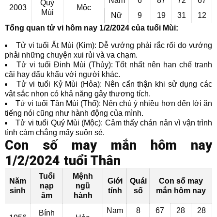
Nam
6
87
72
67
Quý
2003
Mộc
Mùi
Nữ
9
19
31
12
Tổng quan tử vi hôm nay 1/2/2024 của tuổi Mùi:
Tử vi tuổi Ất Mùi (Kim): Dễ vướng phải rắc rối do vướng
phải những chuyện xui rủi và va chạm.
Tử vi tuổi Đinh Mùi (Thủy): Tốt nhất nên hạn chế tranh
cãi hay đấu khẩu với người khác.
Tử vi tuổi Kỷ Mùi (Hỏa): Nên cẩn thận khi sử dụng các
vật sắc nhọn có khả năng gây thương tích.
Tử vi tuổi Tân Mùi (Thổ): Nên chú ý nhiều hơn đến lời ăn
tiếng nói cũng như hành động của mình.
Tử vi tuổi Quý Mùi (Mộc): Cảm thấy chán nản vì vận trình
tình cảm chẳng mấy suôn sẻ.
Con số may mắn hôm nay
1/2/2024 tuổi Thân
Tuổi
Mệnh
Năm
Giới
Quái
Con số may
nạp
ngũ
sinh
tính
số
mắn hôm nay
âm
hành
Nam
8
67
28
28
Bính