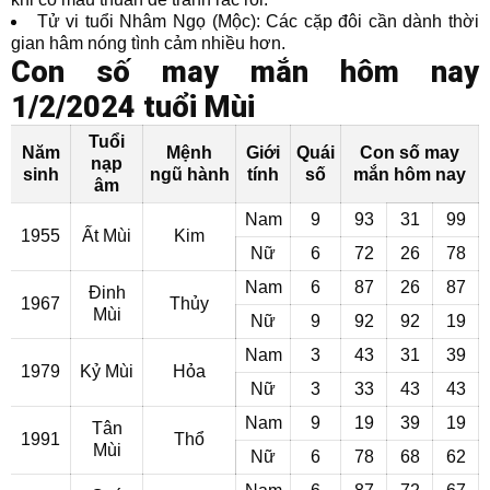
Tử vi tuổi Nhâm Ngọ (Mộc): Các cặp đôi cần dành thời
gian hâm nóng tình cảm nhiều hơn.
Con số may mắn hôm nay
1/2/2024 tuổi Mùi
Tuổi
Năm
Mệnh
Giới
Quái
Con số may
nạp
sinh
ngũ hành
tính
số
mắn hôm nay
âm
Nam
9
93
31
99
1955
Ất Mùi
Kim
Nữ
6
72
26
78
Nam
6
87
26
87
Đinh
1967
Thủy
Mùi
Nữ
9
92
92
19
Nam
3
43
31
39
1979
Kỷ Mùi
Hỏa
Nữ
3
33
43
43
Nam
9
19
39
19
Tân
1991
Thổ
Mùi
Nữ
6
78
68
62