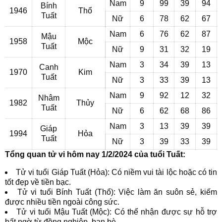
Nam
9
99
39
94
Bính
1946
Thổ
Tuất
Nữ
6
78
62
67
Nam
6
76
62
87
Mậu
1958
Mộc
Tuất
Nữ
9
31
32
19
Nam
3
34
39
13
Canh
1970
Kim
Tuất
Nữ
3
33
39
13
Nam
9
92
12
32
Nhâm
1982
Thủy
Tuất
Nữ
6
62
68
86
Nam
3
13
39
39
Giáp
1994
Hỏa
Tuất
Nữ
3
39
33
39
Tổng quan tử vi hôm nay 1/2/2024 của tuổi Tuất:
Tử vi tuổi Giáp Tuất (Hỏa): Có niềm vui tài lộc hoặc có tin
tốt đẹp về tiền bạc.
Tử vi tuổi Bính Tuất (Thổ): Việc làm ăn suôn sẻ, kiếm
được nhiều tiền ngoài công sức.
Tử vi tuổi Mậu Tuất (Mộc): Có thể nhận được sự hỗ trợ
bất ngờ từ đồng nghiệp, bạn bè.