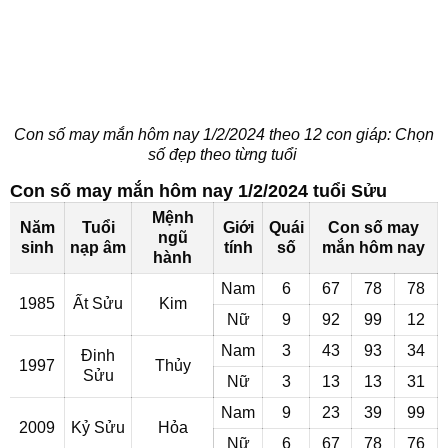
Con số may mắn hôm nay 1/2/2024 theo 12 con giáp: Chọn
số đẹp theo từng tuổi
Con số may mắn hôm nay 1/2/2024 tuổi Sửu
Mệnh
Năm
Tuổi
Giới
Quái
Con số may
ngũ
sinh
nạp âm
tính
số
mắn hôm nay
hành
Nam
6
67
78
78
1985
Ất Sửu
Kim
Nữ
9
92
99
12
Nam
3
43
93
34
Đinh
1997
Thủy
Sửu
Nữ
3
13
13
31
Nam
9
23
39
99
2009
Kỷ Sửu
Hỏa
Nữ
6
67
78
76