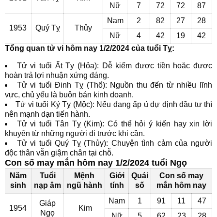
Nữ
7
72
72
87
Nam
2
82
27
28
1953
Quý Tỵ
Thủy
Nữ
4
42
19
42
Tổng quan tử vi hôm nay 1/2/2024 của tuổi Tỵ:
Tử vi tuổi Ất Tỵ (Hỏa): Dễ kiếm được tiền hoặc được
hoàn trả lợi nhuận xứng đáng.
Tử vi tuổi Đinh Tỵ (Thổ): Nguồn thu đến từ nhiều lĩnh
vực, chủ yếu là buôn bán kinh doanh.
Tử vi tuổi Kỷ Tỵ (Mộc): Nếu đang ấp ủ dự định đầu tư thì
nên mạnh dạn tiến hành.
Tử vi tuổi Tân Tỵ (Kim): Có thể hỏi ý kiến hay xin lời
khuyên từ những người đi trước khi cần.
Tử vi tuổi Quý Tỵ (Thủy): Chuyện tình cảm của người
độc thân vẫn giậm chân tại chỗ.
Con số may mắn hôm nay 1/2/2024 tuổi Ngọ
Năm
Tuổi
Mệnh
Giới
Quái
Con số may
sinh
nạp âm
ngũ hành
tính
số
mắn hôm nay
Nam
1
91
11
47
Giáp
1954
Kim
Ngọ
Nữ
5
62
23
28