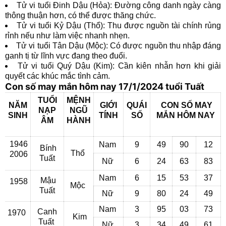
Tử vi tuổi Đinh Dậu (Hỏa): Đường công danh ngày càng
thông thuận hơn, có thể được thăng chức.
Tử vi tuổi Kỷ Dậu (Thổ): Thu được nguồn tài chính rủng
rỉnh nếu như làm việc nhanh nhẹn.
Tử vi tuổi Tân Dậu (Mộc): Có được nguồn thu nhập đáng
ganh tị từ lĩnh vực đang theo đuổi.
Tử vi tuổi Quý Dậu (Kim): Cần kiên nhẫn hơn khi giải
quyết các khúc mắc tình cảm.
Con số may mắn hôm nay 17/1/2024 tuổi Tuất
TUỔI
MỆNH
NĂM
GIỚI
QUÁI
CON SỐ MAY
NẠP
NGŨ
SINH
TÍNH
SỐ
MẮN
HÔM NAY
ÂM
HÀNH
1946
Nam
9
49
90
12
Bính
Thổ
2006
Tuất
Nữ
6
24
63
83
Nam
6
15
53
37
Mậu
1958
Mộc
Tuất
Nữ
9
80
24
49
Nam
3
95
03
73
Canh
1970
Kim
Tuất
Nữ
3
34
49
61