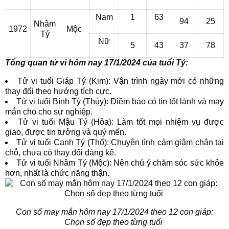
Nam
1
63
94
25
Nhâm
1972
Mộc
Tý
Nữ
5
43
37
78
Tổng quan tử vi hôm nay 17/1/2024 của tuổi Tý:
Tử vi tuổi Giáp Tý (Kim): Vận trình ngày mới có những
thay đổi theo hướng tích cực.
Tử vi tuổi Bính Tý (Thủy): Điềm báo có tin tốt lành và may
mắn cho cho sự nghiệp.
Tử vi tuổi Mậu Tý (Hỏa): Làm tốt mọi nhiệm vụ được
giao, được tin tưởng và quý mến.
Tử vi tuổi Canh Tý (Thổ): Chuyện tình cảm giậm chân tại
chỗ, chưa có thay đổi đáng kể.
Tử vi tuổi Nhâm Tý (Mộc): Nên chú ý chăm sóc sức khỏe
hơn, nhất là chức năng thận.
Con số may mắn hôm nay 17/1/2024 theo 12 con giáp:
Chọn số đẹp theo từng tuổi