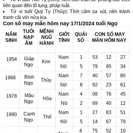
liên quan đến tố tụng, pháp luật.
Tử vi tuổi Quý Tỵ (Thủy): Tình cảm sa sút, nên tránh
tranh cãi với nửa kia.
Con số may mắn hôm nay 17/1/2024 tuổi Ngọ
TUỔI
MỆNH
NĂM
GIỚI
QUÁI
CON SỐ MAY
NẠP
NGŨ
SINH
TÍNH
SỐ
MẮN
HÔM NAY
ÂM
HÀNH
Nam
1
53
12
27
Giáp
1954
Kim
Ngọ
Nữ
5
79
95
34
Nam
7
40
57
80
Bính
1966
Thủy
Ngọ
Nữ
8
92
23
61
Nam
4
08
76
45
Mậu
1978
Hỏa
Ngọ
Nữ
2
69
40
12
Nam
1
27
83
51
Canh
1990
Thổ
Ngọ
Nữ
5
14
67
79
4
75
52
10