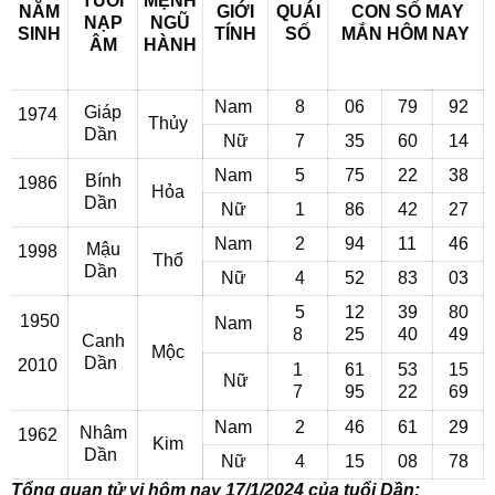
TUỔI
MỆNH
NĂM
GIỚI
QUÁI
CON SỐ MAY
NẠP
NGŨ
SINH
TÍNH
SỐ
MẮN
HÔM NAY
ÂM
HÀNH
Nam
8
06
79
92
Giáp
1974
Thủy
Dần
Nữ
7
35
60
14
Nam
5
75
22
38
Bính
1986
Hỏa
Dần
Nữ
1
86
42
27
Nam
2
94
11
46
Mậu
1998
Thổ
Dần
Nữ
4
52
83
03
5
12
39
80
1950
Nam
8
25
40
49
Canh
Mộc
Dần
2010
1
61
53
15
Nữ
7
95
22
69
Nam
2
46
61
29
Nhâm
1962
Kim
Dần
Nữ
4
15
08
78
Tổng quan tử vi hôm nay 17/1/2024 của tuổi Dần: