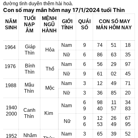
đường tình duyên thêm hài hoà.
Con số may mắn hôm nay 17/1/2024 tuổi Thìn
TUỔI
MỆNH
NĂM
GIỚI
QUÁI
CON SỐ MAY
NẠP
NGŨ
SINH
TÍNH
SỐ
MẮN
HÔM NAY
ÂM
HÀNH
Nam
9
74
51
18
Giáp
1964
Hỏa
Thìn
Nữ
6
86
63
35
Nam
6
56
29
97
Bính
1976
Thổ
Thìn
Nữ
9
61
02
45
Nam
3
12
49
71
Mậu
1988
Mộc
Thìn
Nữ
3
36
85
20
6
98
11
34
Nam
1940
9
40
57
83
Canh
Kim
2000
Thìn
9
12
26
67
Nữ
6
53
49
95
Nam
3
65
39
52
Nhâm
1952