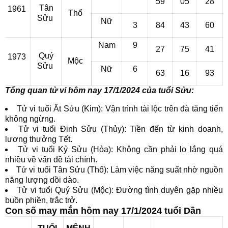
59
05
28
Tân
1961
Thổ
Sửu
Nữ
3
84
43
60
Nam
9
27
75
41
Quý
1973
Mộc
Sửu
Nữ
6
63
16
93
Tổng quan tử vi hôm nay 17/1/2024 của tuổi Sửu:
Tử vi tuổi Ất Sửu (Kim): Vận trình tài lộc trên đà tăng tiến
không ngừng.
Tử vi tuổi Đinh Sửu (Thủy): Tiền đến từ kinh doanh,
lương thưởng Tết.
Tử vi tuổi Kỷ Sửu (Hỏa): Không cần phải lo lắng quá
nhiều về vấn đề tài chính.
Tử vi tuổi Tân Sửu (Thổ): Làm việc năng suất nhờ nguồn
năng lượng dồi dào.
Tử vi tuổi Quý Sửu (Mộc): Đường tình duyên gặp nhiều
buồn phiền, trắc trở.
Con số may mắn hôm nay 17/1/2024 tuổi Dần