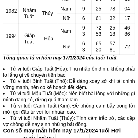
Nam
9
25
78
04
Nhâm
1982
Thủy
Tuất
Nữ
6
61
32
17
9
72
25
46
Nam
3
53
18
86
Giáp
1994
Hỏa
Tuất
6
65
57
Nữ
72
3
20
81
Tổng quan tử vi hôm nay 17/1/2024 của tuổi Tuất:
Tử vi tuổi Giáp Tuất (Hỏa): Thu nhập ổn định, không phải
lo lắng gì về chuyện tiền bạc.
Tử vi tuổi Bính Tuất (Thổ): Dễ dàng xoay sở khi tài chính
vững mạnh, nên có kế hoạch tiết kiệm.
Tử vi tuổi Mậu Tuất (Mộc): Nên biết hài lòng với những gì
mình đang có, đừng quá tham lam.
Tử vi tuổi Canh Tuất (Kim): Đề phòng cạm bẫy trong lời
mời gọi đầu tư với lợi nhuận cao.
Tử vi tuổi Nhâm Tuất (Thủy): Tình cảm trắc trở, các cặp
vợ chồng dễ nảy sinh những bất đồng.
Con số may mắn hôm nay 17/1/2024 tuổi Hợi