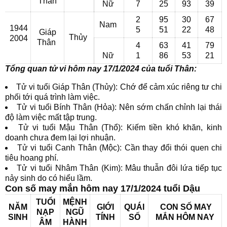
Thân
Nữ
7
25
93
39
2
95
30
67
Nam
1944
5
51
22
48
Giáp
Thủy
2004
Thân
4
63
41
79
Nữ
1
86
53
21
Tổng quan tử vi hôm nay 17/1/2024 của tuổi Thân:
Tử vi tuổi Giáp Thân (Thủy): Chớ để cảm xúc riêng tư chi
phối tới quá trình làm việc.
Tử vi tuổi Bính Thân (Hỏa): Nên sớm chấn chỉnh lại thái
độ làm việc mất tập trung.
Tử vi tuổi Mậu Thân (Thổ): Kiếm tiền khó khăn, kinh
doanh chưa đem lại lợi nhuận.
Tử vi tuổi Canh Thân (Mộc): Cần thay đổi thói quen chi
tiêu hoang phí.
Tử vi tuổi Nhâm Thân (Kim): Mâu thuẫn đôi lứa tiếp tục
nảy sinh do có hiểu lầm.
Con số may mắn hôm nay 17/1/2024 tuổi Dậu
TUỔI
MỆNH
NĂM
GIỚI
QUÁI
CON SỐ MAY
NẠP
NGŨ
SINH
TÍNH
SỐ
MẮN
HÔM NAY
ÂM
HÀNH