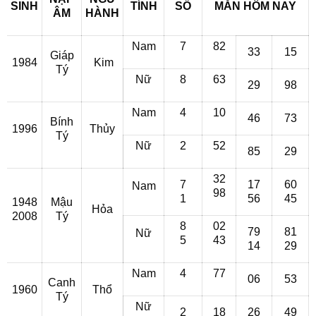
SINH
TÍNH
SỐ
MẮN HÔM NAY
ÂM
HÀNH
Nam
7
82
33
15
Giáp
1984
Kim
Tý
Nữ
8
63
29
98
Nam
4
10
46
73
Bính
1996
Thủy
Tý
Nữ
2
52
85
29
32
7
17
60
Nam
98
1
56
45
1948
Mậu
Hỏa
2008
Tý
8
02
79
81
Nữ
5
43
14
29
Nam
4
77
06
53
Canh
1960
Thổ
Tý
Nữ
2
18
26
49