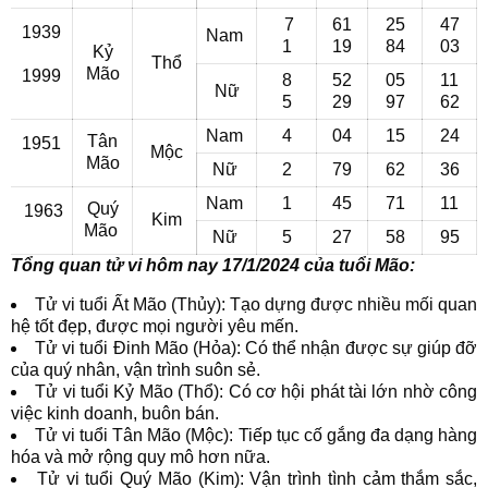
7
61
25
47
1939
Nam
1
19
84
03
Kỷ
Thổ
Mão
1999
8
52
05
11
Nữ
5
29
97
62
Nam
4
04
15
24
Tân
1951
Mộc
Mão
Nữ
2
79
62
36
Nam
1
45
71
11
Quý
1963
Kim
Mão
Nữ
5
27
58
95
Tổng quan tử vi hôm nay 17/1/2024 của tuổi Mão:
Tử vi tuổi Ất Mão (Thủy): Tạo dựng được nhiều mối quan
hệ tốt đẹp, được mọi người yêu mến.
Tử vi tuổi Đinh Mão (Hỏa): Có thể nhận được sự giúp đỡ
của quý nhân, vận trình suôn sẻ.
Tử vi tuổi Kỷ Mão (Thổ): Có cơ hội phát tài lớn nhờ công
việc kinh doanh, buôn bán.
Tử vi tuổi Tân Mão (Mộc): Tiếp tục cố gắng đa dạng hàng
hóa và mở rộng quy mô hơn nữa.
Tử vi tuổi Quý Mão (Kim): Vận trình tình cảm thắm sắc,