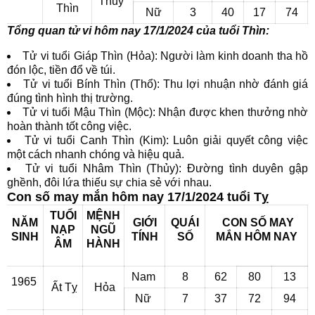
Thủy
Thìn
Nữ
3
40
17
74
Tổng quan tử vi hôm nay 17/1/2024 của tuổi Thìn:
Tử vi tuổi Giáp Thìn (Hỏa): Người làm kinh doanh tha hồ
đón lộc, tiền đổ về túi.
Tử vi tuổi Bính Thìn (Thổ): Thu lợi nhuận nhờ đánh giá
đúng tình hình thị trường.
Tử vi tuổi Mậu Thìn (Mộc): Nhận được khen thưởng nhờ
hoàn thành tốt công việc.
Tử vi tuổi Canh Thìn (Kim): Luôn giải quyết công việc
một cách nhanh chóng và hiệu quả.
Tử vi tuổi Nhâm Thìn (Thủy): Đường tình duyên gập
ghềnh, đôi lứa thiếu sự chia sẻ với nhau.
Con số may mắn hôm nay 17/1/2024 tuổi Tỵ
TUỔI
MỆNH
NĂM
GIỚI
QUÁI
CON SỐ MAY
NẠP
NGŨ
SINH
TÍNH
SỐ
MẮN
HÔM NAY
ÂM
HÀNH
Nam
8
62
80
13
1965
Ất Tỵ
Hỏa
Nữ
7
37
72
94