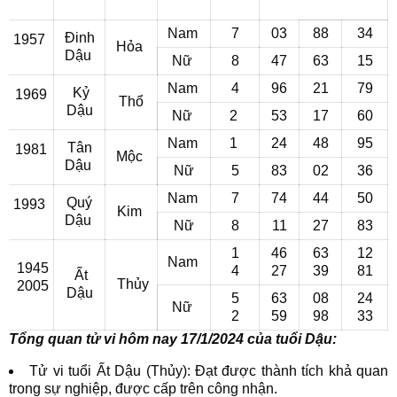
Nam
7
03
88
34
Đinh
1957
Hỏa
Dậu
Nữ
8
47
63
15
Nam
4
96
21
79
Kỷ
1969
Thổ
Dậu
Nữ
2
53
17
60
Nam
1
24
48
95
Tân
1981
Mộc
Dậu
Nữ
5
83
02
36
Nam
7
74
44
50
Quý
1993
Kim
Dậu
Nữ
8
11
27
83
1
46
63
12
Nam
1945
4
27
39
81
Ất
Thủy
2005
Dậu
5
63
08
24
Nữ
2
59
98
33
Tổng quan tử vi hôm nay 17/1/2024 của tuổi Dậu:
Tử vi tuổi Ất Dậu (Thủy): Đạt được thành tích khả quan
trong sự nghiệp, được cấp trên công nhận.