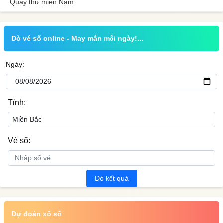
Quay thử miền Nam
Dò vé số online - May mắn mỗi ngày!...
Ngày:
Tỉnh:
Vé số:
Dò kết quả
Dự đoán xổ số