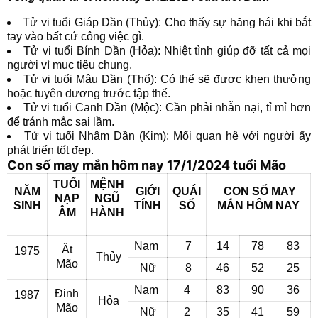
Tử vi tuổi Giáp Dần (Thủy): Cho thấy sự hăng hái khi bắt
tay vào bất cứ công việc gì.
Tử vi tuổi Bính Dần (Hỏa): Nhiệt tình giúp đỡ tất cả mọi
người vì mục tiêu chung.
Tử vi tuổi Mậu Dần (Thổ): Có thể sẽ được khen thưởng
hoặc tuyên dương trước tập thể.
Tử vi tuổi Canh Dần (Mộc): Cần phải nhẫn nại, tỉ mỉ hơn
để tránh mắc sai lầm.
Tử vi tuổi Nhâm Dần (Kim): Mối quan hệ với người ấy
phát triển tốt đẹp.
Con số may mắn hôm nay 17/1/2024 tuổi Mão
TUỔI
MỆNH
NĂM
GIỚI
QUÁI
CON SỐ MAY
NẠP
NGŨ
SINH
TÍNH
SỐ
MẮN
HÔM NAY
ÂM
HÀNH
Nam
7
14
78
83
Ất
1975
Thủy
Mão
Nữ
8
46
52
25
Nam
4
83
90
36
Đinh
1987
Hỏa
Mão
Nữ
2
35
41
59