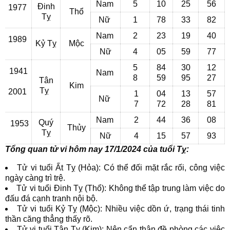
Nam
5
10
25
56
Đinh
1977
Thổ
Tỵ
Nữ
1
78
33
82
Nam
2
23
19
40
1989
Kỷ Tỵ
Mộc
Nữ
4
05
59
77
5
84
30
12
1941
Nam
8
59
95
27
Tân
Kim
Tỵ
2001
1
04
13
57
Nữ
7
72
28
81
Nam
2
44
36
08
Quý
1953
Thủy
Tỵ
Nữ
4
15
57
93
Tổng quan tử vi hôm nay 17/1/2024 của tuổi Tỵ:
Tử vi tuổi Ất Tỵ (Hỏa): Có thể đối mặt rắc rối, công việc
ngày càng trì trệ.
Tử vi tuổi Đinh Tỵ (Thổ): Không thể tập trung làm việc do
đấu đá cạnh tranh nội bộ.
Tử vi tuổi Kỷ Tỵ (Mộc): Nhiều việc dồn ứ, trạng thái tinh
thần căng thẳng thấy rõ.
Tử vi tuổi Tân Tỵ (Kim): Nên cẩn thận đề phòng các việc