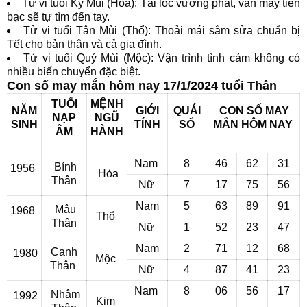
Tử vi tuổi Kỷ Mùi (Hỏa): Tài lộc vượng phát, vận may tiền
bạc sẽ tự tìm đến tay.
Tử vi tuổi Tân Mùi (Thổ): Thoải mái sắm sửa chuẩn bị
Tết cho bản thân và cả gia đình.
Tử vi tuổi Quý Mùi (Mộc): Vận trình tình cảm không có
nhiều biến chuyển đặc biệt.
Con số may mắn hôm nay 17/1/2024 tuổi Thân
TUỔI
MỆNH
NĂM
GIỚI
QUÁI
CON SỐ MAY
NẠP
NGŨ
SINH
TÍNH
SỐ
MẮN
HÔM NAY
ÂM
HÀNH
Nam
8
46
62
31
Bính
1956
Hỏa
Thân
Nữ
7
17
75
56
Nam
5
63
89
91
Mậu
1968
Thổ
Thân
Nữ
1
52
23
47
Nam
2
71
12
68
Canh
1980
Mộc
Thân
Nữ
4
87
41
23
Nam
8
06
56
17
Nhâm
1992
Kim