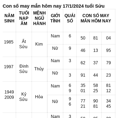
Con số may mắn hôm nay 17/1/2024 tuổi Sửu
TUỔI
MỆNH
NĂM
GIỚI
QUÁI
CON SỐ MAY
NẠP
NGŨ
SINH
TÍNH
SỐ
MẮN
HÔM NAY
ÂM
HÀNH
Nam
6
50
81
04
Ất
1985
Kim
Sửu
Nữ
9
46
13
95
Nam
3
62
37
79
Đinh
1997
Thủy
Sửu
Nữ
3
91
44
23
6
35
58
81
Nam
9
01
25
12
1949
Kỷ
Hỏa
2009
9
Sửu
77
90
34
Nữ
6
21
81
45
Nam
3