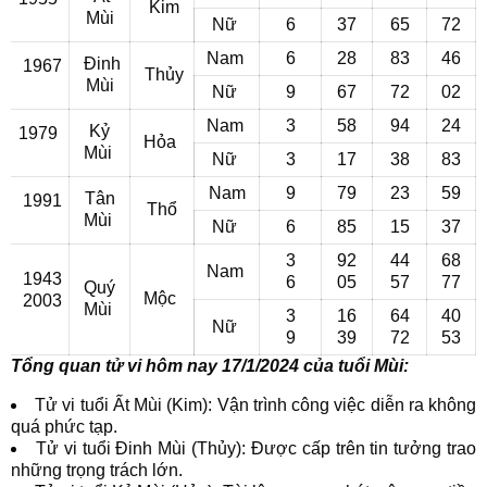
Kim
Mùi
Nữ
6
37
65
72
Nam
6
28
83
46
Đinh
1967
Thủy
Mùi
Nữ
9
67
72
02
Nam
3
58
94
24
Kỷ
1979
Hỏa
Mùi
Nữ
3
17
38
83
Nam
9
79
23
59
Tân
1991
Thổ
Mùi
Nữ
6
85
15
37
3
92
44
68
Nam
1943
6
05
57
77
Quý
Mộc
2003
Mùi
3
16
64
40
Nữ
9
39
72
53
Tổng quan tử vi hôm nay 17/1/2024 của tuổi Mùi:
Tử vi tuổi Ất Mùi (Kim): Vận trình công việc diễn ra không
quá phức tạp.
Tử vi tuổi Đinh Mùi (Thủy): Được cấp trên tin tưởng trao
những trọng trách lớn.