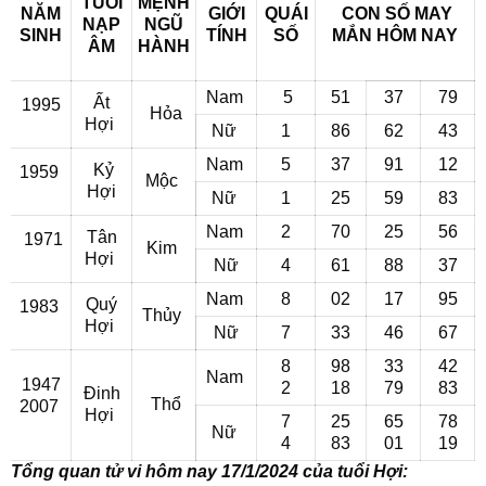
TUỔI
MỆNH
NĂM
GIỚI
QUÁI
CON SỐ MAY
NẠP
NGŨ
SINH
TÍNH
SỐ
MẮN
HÔM NAY
ÂM
HÀNH
Nam
5
51
37
79
Ất
1995
Hỏa
Hợi
Nữ
1
86
62
43
Nam
5
37
91
12
Kỷ
1959
Mộc
Hợi
Nữ
1
25
59
83
Nam
2
70
25
56
Tân
1971
Kim
Hợi
Nữ
4
61
88
37
Nam
8
02
17
95
Quý
1983
Thủy
Hợi
Nữ
7
33
46
67
8
98
33
42
Nam
1947
2
18
79
83
Đinh
Thổ
2007
Hợi
7
25
65
78
Nữ
4
83
01
19
Tổng quan tử vi hôm nay 17/1/2024 của tuổi Hợi: