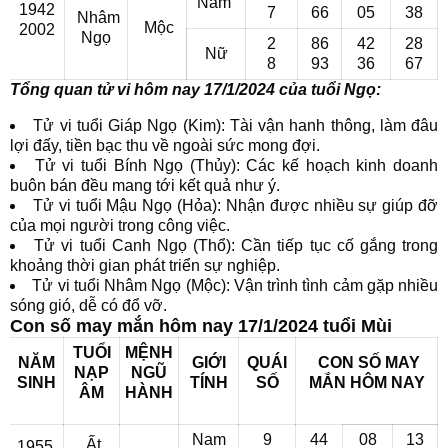
Nam
1942
7
66
05
38
Nhâm
Mộc
2002
Ngọ
2
86
42
28
Nữ
8
93
36
67
Tổng quan tử vi hôm nay 17/1/2024 của tuổi Ngọ:
Tử vi tuổi Giáp Ngọ (Kim): Tài vận hanh thông, làm đâu
lợi đấy, tiền bạc thu về ngoài sức mong đợi.
Tử vi tuổi Bính Ngọ (Thủy): Các kế hoạch kinh doanh
buôn bán đều mang tới kết quả như ý.
Tử vi tuổi Mậu Ngọ (Hỏa): Nhận được nhiều sự giúp đỡ
của mọi người trong công việc.
Tử vi tuổi Canh Ngọ (Thổ): Cần tiếp tục cố gắng trong
khoảng thời gian phát triển sự nghiệp.
Tử vi tuổi Nhâm Ngọ (Mộc): Vận trình tình cảm gặp nhiều
sóng gió, dễ có đổ vỡ.
Con số may mắn hôm nay 17/1/2024 tuổi Mùi
TUỔI
MỆNH
NĂM
GIỚI
QUÁI
CON SỐ MAY
NẠP
NGŨ
SINH
TÍNH
SỐ
MẮN
HÔM NAY
ÂM
HÀNH
Nam
9
44
08
13
Ất
1955