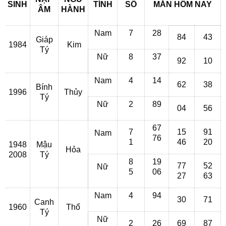
SINH
TÍNH
SỐ
MẮN HÔM NAY
ÂM
HÀNH
Nam
7
28
84
43
Giáp
1984
Kim
Tý
Nữ
8
37
92
10
Nam
4
14
62
38
Bính
1996
Thủy
Tý
Nữ
2
89
04
56
67
7
15
91
Nam
76
1
46
20
1948
Mậu
Hỏa
2008
Tý
8
19
77
52
Nữ
5
06
27
63
Nam
4
94
30
71
Canh
1960
Thổ
Tý
Nữ
2
26
69
87