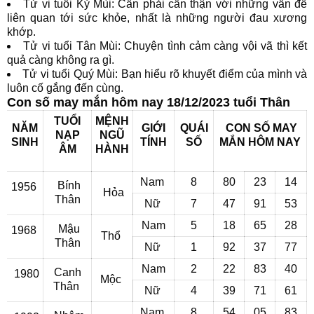
Tử vi tuổi Kỷ Mùi: Cần phải cẩn thận với những vấn đề
liên quan tới sức khỏe, nhất là những người đau xương
khớp.
Tử vi tuổi Tân Mùi: Chuyện tình cảm càng vội vã thì kết
quả càng không ra gì.
Tử vi tuổi Quý Mùi: Bạn hiểu rõ khuyết điểm của mình và
luôn cố gắng đến cùng.
Con số may mắn hôm nay 18/12/2023 tuổi Thân
TUỔI
MỆNH
NĂM
GIỚI
QUÁI
CON SỐ MAY
NẠP
NGŨ
SINH
TÍNH
SỐ
MẮN
HÔM NAY
ÂM
HÀNH
Nam
8
80
23
14
Bính
1956
Hỏa
Thân
Nữ
7
47
91
53
Nam
5
18
65
28
Mậu
1968
Thổ
Thân
Nữ
1
92
37
77
Nam
2
22
83
40
Canh
1980
Mộc
Thân
Nữ
4
39
71
61
Nam
8
54
05
83