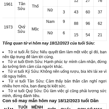
12
27
76
Tân
1961
Thổ
Sửu
Nữ
3
43
60
37
Nam
9
88
96
62
Quý
1973
Mộc
Sửu
Nữ
6
15
54
21
Tổng quan tử vi hôm nay 18/12/2023 của tuổi Sửu:
Tử vi tuổi Ất Sửu: Nếu quyết tâm làm một việc gì đó, bạn
nên tập trung để làm tới cùng.
Tử vi tuổi Đinh Sửu: Hạnh phúc tự mình cảm nhận, đừng
ảo tưởng tình cảm của người khác.
Tử vi tuổi Kỷ Sửu: Không nên uống rượu, bia khi lái xe vì
rất nguy hiểm.
Tử vi tuổi Tân Sửu: Cảm thấy bản thân cần nghỉ ngơi
nhiều hơn nữa, bạn đang bị kiệt sức.
Tử vi tuổi Quý Sửu: Dù làm việc gì cũng phải lượng sức
mình, đừng đánh liều.
Con số may mắn hôm nay 18/12/2023 tuổi Dần
TUỔI
MỆNH