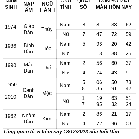
NĂM
GIỚI
QUÁI
CON SỐ MAY
NẠP
NGŨ
SINH
TÍNH
SỐ
MẮN
HÔM NAY
ÂM
HÀNH
Nam
8
81
33
62
Giáp
1974
Thủy
Dần
Nữ
7
47
72
59
Nam
5
93
20
42
Bính
1986
Hỏa
Dần
Nữ
1
18
88
25
Nam
2
56
60
37
Mậu
1998
Thổ
Dần
Nữ
4
74
43
91
5
06
50
73
1950
Nam
8
35
91
42
Canh
Mộc
Dần
2010
1
19
63
51
Nữ
7
95
32
24
Nam
2
86
21
17
Nhâm
1962
Kim
Dần
Nữ
4
72
96
03
Tổng quan tử vi hôm nay 18/12/2023 của tuổi Dần: