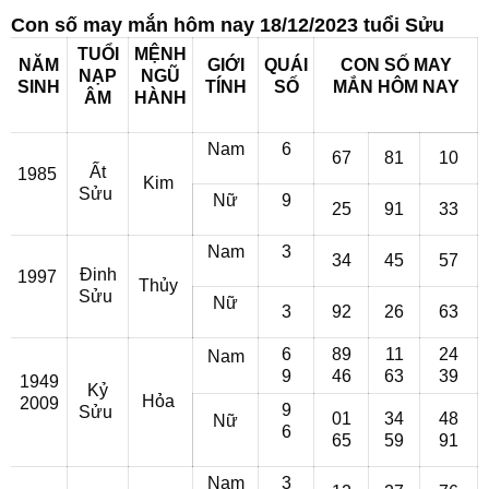
Con số may mắn hôm nay 18/12/2023 tuổi Sửu
TUỔI
MỆNH
NĂM
GIỚI
QUÁI
CON SỐ MAY
NẠP
NGŨ
SINH
TÍNH
SỐ
MẮN
HÔM NAY
ÂM
HÀNH
Nam
6
67
81
10
Ất
1985
Kim
Sửu
Nữ
9
25
91
33
Nam
3
34
45
57
Đinh
1997
Thủy
Sửu
Nữ
3
92
26
63
6
89
11
24
Nam
9
46
63
39
1949
Kỷ
Hỏa
2009
9
Sửu
01
34
48
Nữ
6
65
59
91
Nam
3