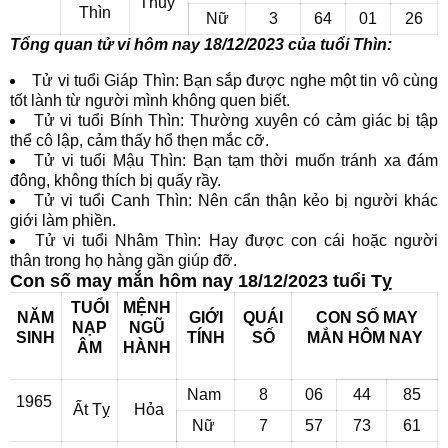
Thủy
Thìn
Nữ
3
64
01
26
Tổng quan tử vi hôm nay 18/12/2023 của tuổi Thìn:
Tử vi tuổi Giáp Thìn: Bạn sắp được nghe một tin vô cùng
tốt lành từ người mình không quen biết.
Tử vi tuổi Bính Thìn: Thường xuyên có cảm giác bị tập
thể cô lập, cảm thấy hổ thẹn mắc cỡ.
Tử vi tuổi Mậu Thìn: Bạn tạm thời muốn tránh xa đám
đông, không thích bị quấy rầy.
Tử vi tuổi Canh Thìn: Nên cẩn thận kẻo bị người khác
giới làm phiền.
Tử vi tuổi Nhâm Thìn: Hay được con cái hoặc người
thân trong họ hàng gần giúp đỡ.
Con số may mắn hôm nay 18/12/2023 tuổi Tỵ
TUỔI
MỆNH
NĂM
GIỚI
QUÁI
CON SỐ MAY
NẠP
NGŨ
SINH
TÍNH
SỐ
MẮN
HÔM NAY
ÂM
HÀNH
Nam
8
06
44
85
1965
Ất Tỵ
Hỏa
Nữ
7
57
73
61