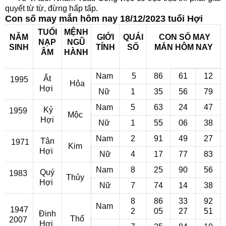
quyết từ từ, đừng hấp tấp.
Con số may mắn hôm nay 18/12/2023 tuổi Hợi
TUỔI
MỆNH
NĂM
GIỚI
QUÁI
CON SỐ MAY
NẠP
NGŨ
SINH
TÍNH
SỐ
MẮN
HÔM NAY
ÂM
HÀNH
Nam
5
86
61
12
Ất
1995
Hỏa
Hợi
Nữ
1
35
56
79
Nam
5
63
24
47
Kỷ
1959
Mộc
Hợi
Nữ
1
55
06
38
Nam
2
91
49
27
Tân
1971
Kim
Hợi
Nữ
4
17
77
83
Nam
8
25
90
56
Quý
1983
Thủy
Hợi
Nữ
7
74
14
38
8
86
33
92
Nam
1947
2
05
27
51
Đinh
Thổ
2007
Hợi