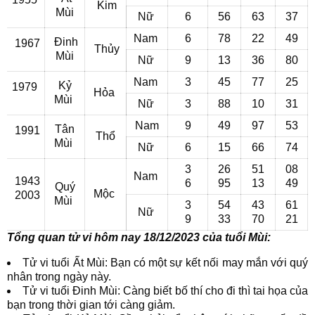
Kim
Mùi
Nữ
6
56
63
37
Nam
6
78
22
49
Đinh
1967
Thủy
Mùi
Nữ
9
13
36
80
Nam
3
45
77
25
Kỷ
1979
Hỏa
Mùi
Nữ
3
88
10
31
Nam
9
49
97
53
Tân
1991
Thổ
Mùi
Nữ
6
15
66
74
3
26
51
08
Nam
1943
6
95
13
49
Quý
Mộc
2003
Mùi
3
54
43
61
Nữ
9
33
70
21
Tổng quan tử vi hôm nay 18/12/2023 của tuổi Mùi:
Tử vi tuổi Ất Mùi: Bạn có một sự kết nối may mắn với quý
nhân trong ngày này.
Tử vi tuổi Đinh Mùi: Càng biết bố thí cho đi thì tai họa của
bạn trong thời gian tới càng giảm.