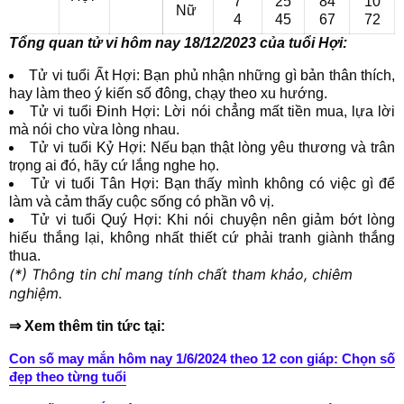
7
25
84
10
Nữ
4
45
67
72
Tổng quan tử vi hôm nay 18/12/2023 của tuổi Hợi:
Tử vi tuổi Ất Hợi: Bạn phủ nhận những gì bản thân thích,
hay làm theo ý kiến số đông, chạy theo xu hướng.
Tử vi tuổi Đinh Hợi: Lời nói chẳng mất tiền mua, lựa lời
mà nói cho vừa lòng nhau.
Tử vi tuổi Kỷ Hợi: Nếu bạn thật lòng yêu thương và trân
trọng ai đó, hãy cứ lắng nghe họ.
Tử vi tuổi Tân Hợi: Bạn thấy mình không có việc gì để
làm và cảm thấy cuộc sống có phần vô vị.
Tử vi tuổi Quý Hợi: Khi nói chuyện nên giảm bớt lòng
hiếu thắng lại, không nhất thiết cứ phải tranh giành thắng
thua.
(*) Thông tin chỉ mang tính chất tham khảo, chiêm
nghiệm.
⇒ Xem thêm tin tức tại:
Con số may mắn hôm nay 1/6/2024 theo 12 con giáp: Chọn số
đẹp theo từng tuổi