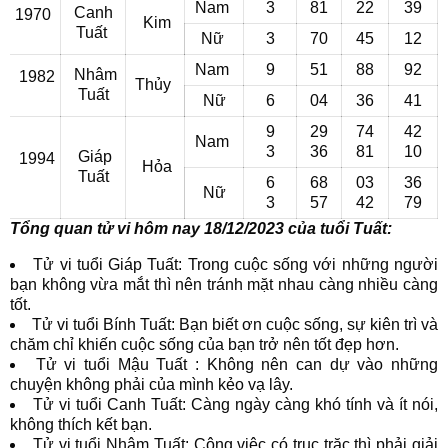
Nam
3
81
22
39
Canh
1970
Kim
Tuất
Nữ
3
70
45
12
Nam
9
51
88
92
Nhâm
1982
Thủy
Tuất
Nữ
6
04
36
41
9
29
74
42
Nam
3
36
81
10
Giáp
1994
Hỏa
Tuất
6
68
03
36
Nữ
3
57
42
79
Tổng quan tử vi hôm nay 18/12/2023 của tuổi Tuất:
Tử vi tuổi Giáp Tuất: Trong cuộc sống với những người
bạn không vừa mắt thì nên tránh mặt nhau càng nhiều càng
tốt.
Tử vi tuổi Bính Tuất: Bạn biết ơn cuộc sống, sự kiên trì và
chăm chỉ khiến cuộc sống của bạn trở nên tốt đẹp hơn.
Tử vi tuổi Mậu Tuất : Không nên can dự vào những
chuyện không phải của mình kẻo vạ lây.
Tử vi tuổi Canh Tuất: Càng ngày càng khó tính và ít nói,
không thích kết bạn.
Tử vi tuổi Nhâm Tuất: Công việc có trục trặc thì phải giải