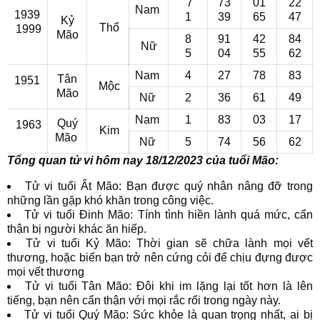
7
73
01
22
Nam
1939
1
39
65
47
Kỷ
Thổ
1999
Mão
8
91
42
84
Nữ
5
04
55
62
Nam
4
27
78
83
Tân
1951
Mộc
Mão
Nữ
2
36
61
49
Nam
1
83
03
17
Quý
1963
Kim
Mão
Nữ
5
74
56
62
Tổng quan tử vi hôm nay 18/12/2023 của tuổi Mão:
Tử vi tuổi Ất Mão: Bạn được quý nhân nâng đỡ trong
những lần gặp khó khăn trong công việc.
Tử vi tuổi Đinh Mão: Tính tình hiền lành quá mức, cẩn
thận bị người khác ăn hiếp.
Tử vi tuổi Kỷ Mão: Thời gian sẽ chữa lành mọi vết
thương, hoặc biến bạn trở nên cứng cỏi để chịu đựng được
mọi vết thương
Tử vi tuổi Tân Mão: Đôi khi im lặng lại tốt hơn là lên
tiếng, bạn nên cẩn thận với mọi rắc rối trong ngày này.
Tử vi tuổi Quý Mão: Sức khỏe là quan trọng nhất, ai bị