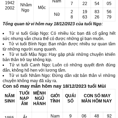
Nam
1942
7
22
54
05
Nhâm
Mộc
2002
Ngọ
2
19
83
56
Nữ
8
63
26
79
Tổng quan tử vi hôm nay 18/12/2023 của tuổi Ngọ:
Tử vi tuổi Giáp Ngọ: Có nhiều lúc bạn đã cố gắng hết
sức nhưng vẫn chưa thể có được những gì bạn muốn.
Tử vi tuổi Bính Ngọ: Bạn nhận được nhiều sự quan tâm
từ những người xung quanh.
Tử vi tuổi Mậu Ngọ: Hay gặp phải những chuyện khiến
bản thân trở tay không kịp.
Tử vi tuổi Canh Ngọ: Luôn có những quyết định đúng
đắn, không hổ hẹn với lương tâm.
Tử vi tuổi Nhâm Ngọ: Đừng dằn vặt bản thân vì những
chuyện không may đã xảy ra.
Con số may mắn hôm nay 18/12/2023 tuổi Mùi
TUỔI
MỆNH
NĂM
GIỚI
QUÁI
CON SỐ MAY
NẠP
NGŨ
SINH
TÍNH
SỐ
MẮN
HÔM NAY
ÂM
HÀNH
Nam
9
06
48
92
Ất
1955