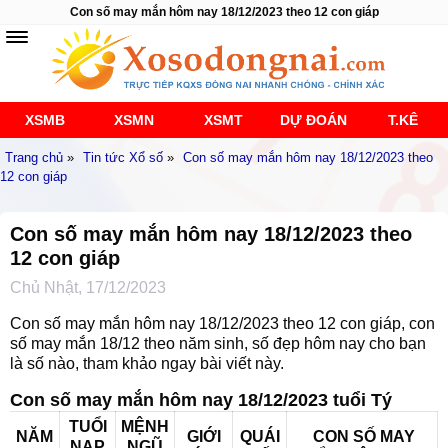
Con số may mắn hôm nay 18/12/2023 theo 12 con giáp
XSMB
XSMN
XSMT
DỰ ĐOÁN
T.KÊ
Trang chủ
»
Tin tức Xổ số
»
Con số may mắn hôm nay 18/12/2023 theo
12 con giáp
Con số may mắn hôm nay 18/12/2023 theo
12 con giáp
Chủ Nhật, 17/12/2023
Con số may mắn hôm nay 18/12/2023 theo 12 con giáp, con
số may mắn 18/12 theo năm sinh, số đẹp hôm nay cho bạn
là số nào, tham khảo ngay bài viết này.
Con số may mắn hôm nay 18/12/2023 tuổi Tý
TUỔI
MỆNH
NĂM
GIỚI
QUÁI
CON SỐ MAY
NẠP
NGŨ