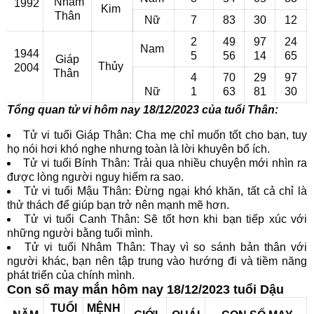
Nhâm
1992
Kim
Thân
Nữ
7
83
30
12
2
49
97
24
Nam
1944
5
56
14
65
Giáp
Thủy
2004
Thân
4
70
29
97
Nữ
1
63
81
30
Tổng quan tử vi hôm nay 18/12/2023 của tuổi Thân:
Tử vi tuổi Giáp Thân: Cha mẹ chỉ muốn tốt cho bạn, tuy
họ nói hơi khó nghe nhưng toàn là lời khuyên bổ ích.
Tử vi tuổi Bính Thân: Trải qua nhiều chuyện mới nhìn ra
được lòng người nguy hiểm ra sao.
Tử vi tuổi Mậu Thân: Đừng ngại khó khăn, tất cả chỉ là
thử thách để giúp bạn trở nên mạnh mẽ hơn.
Tử vi tuổi Canh Thân: Sẽ tốt hơn khi bạn tiếp xúc với
những người bằng tuổi mình.
Tử vi tuổi Nhâm Thân: Thay vì so sánh bản thân với
người khác, bạn nên tập trung vào hướng đi và tiềm năng
phát triển của chính mình.
Con số may mắn hôm nay 18/12/2023 tuổi Dậu
TUỔI
MỆNH