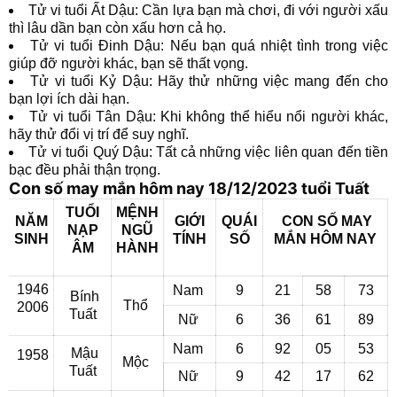
Tử vi tuổi Ất Dậu: Cần lựa bạn mà chơi, đi với người xấu
thì lâu dần bạn còn xấu hơn cả họ.
Tử vi tuổi Đinh Dậu: Nếu bạn quá nhiệt tình trong việc
giúp đỡ người khác, bạn sẽ thất vọng.
Tử vi tuổi Kỷ Dậu: Hãy thử những việc mang đến cho
bạn lợi ích dài hạn.
Tử vi tuổi Tân Dậu: Khi không thể hiểu nổi người khác,
hãy thử đổi vị trí để suy nghĩ.
Tử vi tuổi Quý Dậu: Tất cả những việc liên quan đến tiền
bạc đều phải thận trọng.
Con số may mắn hôm nay 18/12/2023 tuổi Tuất
TUỔI
MỆNH
NĂM
GIỚI
QUÁI
CON SỐ MAY
NẠP
NGŨ
SINH
TÍNH
SỐ
MẮN
HÔM NAY
ÂM
HÀNH
1946
Nam
9
21
58
73
Bính
Thổ
2006
Tuất
Nữ
6
36
61
89
Nam
6
92
05
53
Mậu
1958
Mộc
Tuất
Nữ
9
42
17
62