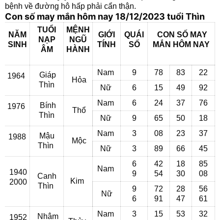
bệnh về đường hô hấp phải cẩn thận.
Con số may mắn hôm nay 18/12/2023 tuổi Thìn
TUỔI
MỆNH
NĂM
GIỚI
QUÁI
CON SỐ MAY
NẠP
NGŨ
SINH
TÍNH
SỐ
MẮN
HÔM NAY
ÂM
HÀNH
Nam
9
78
83
22
Giáp
1964
Hỏa
Thìn
Nữ
6
15
49
92
Nam
6
24
37
76
Bính
1976
Thổ
Thìn
Nữ
9
65
50
18
Nam
3
08
23
37
Mậu
1988
Mộc
Thìn
Nữ
3
89
66
45
6
42
18
85
Nam
1940
9
54
30
08
Canh
Kim
2000
Thìn
9
72
28
56
Nữ
6
91
47
61
Nam
3
15
53
32
Nhâm
1952