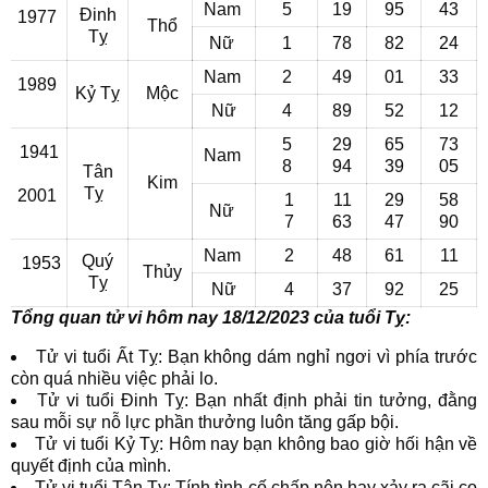
Nam
5
19
95
43
Đinh
1977
Thổ
Tỵ
Nữ
1
78
82
24
Nam
2
49
01
33
1989
Kỷ Tỵ
Mộc
Nữ
4
89
52
12
5
29
65
73
1941
Nam
8
94
39
05
Tân
Kim
Tỵ
2001
1
11
29
58
Nữ
7
63
47
90
Nam
2
48
61
11
Quý
1953
Thủy
Tỵ
Nữ
4
37
92
25
Tổng quan tử vi hôm nay 18/12/2023 của tuổi Tỵ:
Tử vi tuổi Ất Tỵ: Bạn không dám nghỉ ngơi vì phía trước
còn quá nhiều việc phải lo.
Tử vi tuổi Đinh Tỵ: Bạn nhất định phải tin tưởng, đằng
sau mỗi sự nỗ lực phần thưởng luôn tăng gấp bội.
Tử vi tuổi Kỷ Tỵ: Hôm nay bạn không bao giờ hối hận về
quyết định của mình.
Tử vi tuổi Tân Tỵ: Tính tình cố chấp nên hay xảy ra cãi cọ