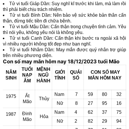
Tử vi tuổi Giáp Dần: Suy nghĩ kĩ trước khi làm, mà làm rồi
thì phải biết chịu trách nhiệm.
Tử vi tuổi Bính Dần: Nên bảo vệ sức khỏe bản thân cẩn
thận, đừng tiếc tiền đi chữa bệnh.
Tử vi tuổi Mậu Dần: Cẩn thận trong chuyện tình cảm. Yêu
thì nói yêu, không yêu nói là không yêu.
Tử vi tuổi Canh Dần: Cẩn thận khi bước ra ngoài xã hội
vì nhiều người không tốt đẹp như bạn nghĩ.
Tử vi tuổi Nhâm Dần: May mắn được quý nhân trợ giúp
trên nhiều phương diện.
Con số may mắn hôm nay 18/12/2023 tuổi Mão
TUỔI
MỆNH
NĂM
GIỚI
QUÁI
CON SỐ MAY
NẠP
NGŨ
SINH
TÍNH
SỐ
MẮN
HÔM NAY
ÂM
HÀNH
Nam
7
59
80
32
Ất
1975
Thủy
Mão
Nữ
8
27
95
16
Nam
4
62
37
75
Đinh
1987
Hỏa
Mão
Nữ
2
82
29
94