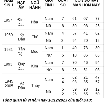
NĂM
GIỚI
QUÁI
CON SỐ MAY
NẠP
NGŨ
SINH
TÍNH
SỐ
MẮN
HÔM NAY
ÂM
HÀNH
Nam
7
61
07
77
Đinh
1957
Hỏa
Dậu
Nữ
8
39
98
25
Nam
4
57
41
62
Kỷ
1969
Thổ
Dậu
Nữ
2
94
20
12
Nam
1
49
73
30
Tân
1981
Mộc
Dậu
Nữ
5
18
86
63
Nam
7
70
46
94
Quý
1993
Kim
Dậu
Nữ
8
28
51
03
1
82
21
47
Nam
1945
4
93
35
57
Ất
Thủy
2005
Dậu
5
39
98
12
Nữ
2
26
65
50
Tổng quan tử vi hôm nay 18/12/2023 của tuổi Dậu: