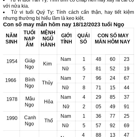
với nửa kia.
Tử vi tuổi Quý Tỵ: Tính cách cẩn thận, hay tiết kiệm
nhưng thường bị hiểu lầm là keo kiệt.
Con số may mắn hôm nay 18/12/2023 tuổi Ngọ
TUỔI
MỆNH
NĂM
GIỚI
QUÁI
CON SỐ MAY
NẠP
NGŨ
SINH
TÍNH
SỐ
MẮN
HÔM NAY
ÂM
HÀNH
Nam
1
48
60
23
Giáp
1954
Kim
Ngọ
Nữ
5
81
52
19
Nam
7
96
24
67
Bính
1966
Thủy
Ngọ
Nữ
8
71
15
44
Nam
4
29
85
37
Mậu
1978
Hỏa
Ngọ
Nữ
2
05
49
91
Nam
1
36
77
25
Canh
1990
Thổ
Ngọ
Nữ
5
57
92
69
4
88
13
47