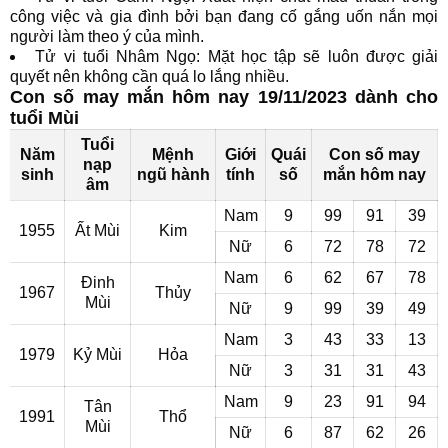
công việc và gia đình bởi bạn đang cố gắng uốn nắn mọi
người làm theo ý của mình.
Tử vi tuổi Nhâm Ngọ: Mặt học tập sẽ luôn được giải
quyết nên không cần quá lo lắng nhiều.
Con số may mắn hôm nay 19/11/2023 dành cho
tuổi Mùi
Tuổi
Năm
Mệnh
Giới
Quái
Con số may
nạp
sinh
ngũ hành
tính
số
mắn hôm nay
âm
Nam
9
99
91
39
1955
Ất Mùi
Kim
Nữ
6
72
78
72
Nam
6
62
67
78
Đinh
1967
Thủy
Mùi
Nữ
9
99
39
49
Nam
3
43
33
13
1979
Kỷ Mùi
Hỏa
Nữ
3
31
31
43
Nam
9
23
91
94
Tân
1991
Thổ
Mùi
Nữ
6
87
62
26