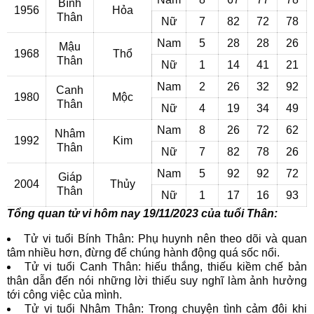
Bính
1956
Hỏa
Thân
Nữ
7
82
72
78
Nam
5
28
28
26
Mậu
1968
Thổ
Thân
Nữ
1
14
41
21
Nam
2
26
32
92
Canh
1980
Mộc
Thân
Nữ
4
19
34
49
Nam
8
26
72
62
Nhâm
1992
Kim
Thân
Nữ
7
82
78
26
Nam
5
92
92
72
Giáp
2004
Thủy
Thân
Nữ
1
17
16
93
Tổng quan tử vi hôm nay 19/11/2023 của tuổi Thân:
Tử vi tuổi Bính Thân: Phụ huynh nên theo dõi và quan
tâm nhiều hơn, đừng để chúng hành động quá sốc nổi.
Tử vi tuổi Canh Thân: hiếu thắng, thiếu kiềm chế bản
thân dẫn đến nói những lời thiếu suy nghĩ làm ảnh hưởng
tới công việc của mình.
Tử vi tuổi Nhâm Thân: Trong chuyện tình cảm đôi khi