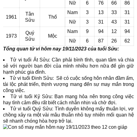
Nữ
6
76
66
86
Nam
3
13
33
31
Tân
1961
Thổ
Sửu
Nữ
3
31
43
31
Nam
9
94
12
94
Quý
1973
Mộc
Sửu
Nữ
6
87
26
62
Tổng quan tử vi hôm nay 19/11/2023 của tuổi Sửu:
Tử vi tuổi Ất Sửu: Cần phải bình tĩnh, quan tâm và chia
sẻ với người bạn đời của mình nhiều hơn nữa để gìn giữ
hạnh phúc gia đình.
Tử vi tuổi Đinh Sửu: Sẽ có cuộc sống hôn nhân đầm ấm,
tài lộc phát triển, thịnh vượng mang đến sự may mắn trong
công việc.
Tử vi tuổi Kỷ Sửu: Bạn mạng hỏa nên trong công việc
hay tình cảm đều rất biết cách nhẫn nhịn và chờ đợi.
Tử vi tuổi Quý Sửu: Tình duyên không mấy thuận lợi, vợ
chồng xảy ra một vài mâu thuẫn nhỏ tuy nhiên mối quan hệ
sẽ nhanh chóng hòa hợp trở lại.