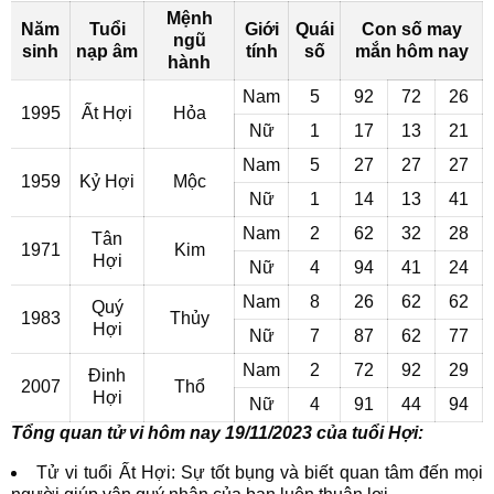
Mệnh
Năm
Tuổi
Giới
Quái
Con số may
ngũ
sinh
nạp âm
tính
số
mắn hôm nay
hành
Nam
5
92
72
26
1995
Ất Hợi
Hỏa
Nữ
1
17
13
21
Nam
5
27
27
27
1959
Kỷ Hợi
Mộc
Nữ
1
14
13
41
Nam
2
62
32
28
Tân
1971
Kim
Hợi
Nữ
4
94
41
24
Nam
8
26
62
62
Quý
1983
Thủy
Hợi
Nữ
7
87
62
77
Nam
2
72
92
29
Đinh
2007
Thổ
Hợi
Nữ
4
91
44
94
Tổng quan tử vi hôm nay 19/11/2023 của tuổi Hợi:
Tử vi tuổi Ất Hợi: Sự tốt bụng và biết quan tâm đến mọi