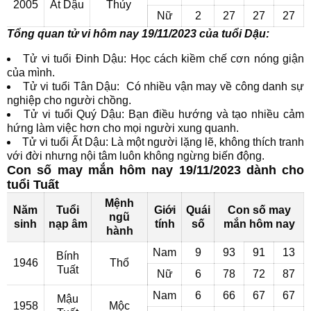
2005
Ất Dậu
Thủy
Nữ
2
27
27
27
Tổng quan tử vi hôm nay 19/11/2023 của tuổi Dậu:
Tử vi tuổi Đinh Dậu: Học cách kiềm chế cơn nóng giận
của mình.
Tử vi tuổi Tân Dậu: Có nhiều vận may về công danh sự
nghiệp cho người chồng.
Tử vi tuổi Quý Dậu: Bạn điều hướng và tạo nhiều cảm
hứng làm việc hơn cho mọi người xung quanh.
Tử vi tuổi Ất Dậu: Là một người lặng lẽ, không thích tranh
với đời nhưng nội tâm luôn không ngừng biến động.
Con số may mắn hôm nay 19/11/2023 dành cho
tuổi Tuất
Mệnh
Năm
Tuổi
Giới
Quái
Con số may
ngũ
sinh
nạp âm
tính
số
mắn hôm nay
hành
Nam
9
93
91
13
Bính
1946
Thổ
Tuất
Nữ
6
78
72
87
Nam
6
66
67
67
Mậu
1958
Mộc