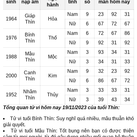
sinh
nạp âm
tính
số
mắn hôm nay
hành
Nam
9
23
92
31
Giáp
1964
Hỏa
Thìn
Nữ
6
67
72
67
Nam
6
72
67
86
Bính
1976
Thổ
Thìn
Nữ
9
92
31
92
Nam
3
93
34
31
Mậu
1988
Mộc
Thìn
Nữ
3
34
31
33
Nam
9
32
23
92
Canh
2000
Kim
Thìn
Nữ
6
86
67
72
Nam
3
33
33
31
Nhâm
1952
Thủy
Thìn
Nữ
3
39
43
34
Tổng quan tử vi hôm nay 19/11/2023 của tuổi Thìn:
Tử vi tuổi Bính Thìn: Suy nghĩ quá nhiều, mâu thuẫn khó
giải quyết.
Tử vi tuổi Mậu Thìn: Tốt bụng nên bạn có được thiện
cảm từ mọi người, từ đó gây dựng nhiều mối quan hệ thuận