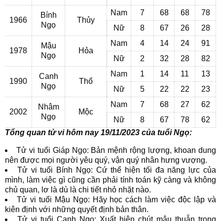
Nam
7
68
68
78
Bính
1966
Thủy
Ngọ
Nữ
8
67
26
28
Nam
4
14
24
91
Mậu
1978
Hỏa
Ngọ
Nữ
2
32
28
82
Nam
1
14
11
13
Canh
1990
Thổ
Ngọ
Nữ
5
22
22
23
Nam
7
68
27
62
Nhâm
2002
Mộc
Ngọ
Nữ
8
67
78
62
Tổng quan tử vi hôm nay 19/11/2023 của tuổi Ngọ:
Tử vi tuổi Giáp Ngọ: Bản mệnh rộng lượng, khoan dung
nên được mọi người yêu quý, vận quý nhân hưng vượng.
Tử vi tuổi Bính Ngọ: Cứ thể hiện tối đa năng lực của
mình, làm việc gì cũng cần phải tính toán kỹ càng và không
chủ quan, lơ là dù là chi tiết nhỏ nhặt nào.
Tử vi tuổi Mậu Ngọ: Hãy học cách làm việc độc lập và
kiên định với những quyết định bản thân.
Tử vi tuổi Canh Ngọ: Xuất hiện chút mâu thuẫn trong