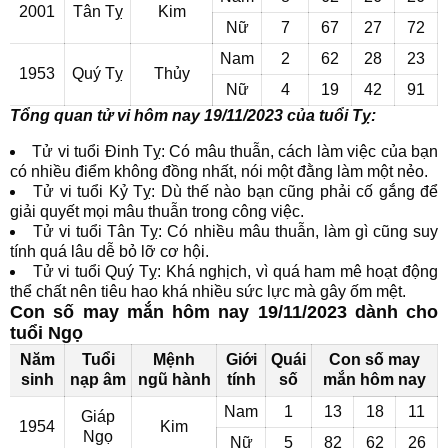
2001
Tân Tỵ
Kim
Nữ
7
67
27
72
Nam
2
62
28
23
1953
Quý Tỵ
Thủy
Nữ
4
19
42
91
Tổng quan tử vi hôm nay 19/11/2023 của tuổi Tỵ:
Tử vi tuổi Đinh Tỵ: Có mâu thuẫn, cách làm việc của bạn
có nhiều điểm không đồng nhất, nói một đằng làm một nẻo.
Tử vi tuổi Kỷ Tỵ: Dù thế nào bạn cũng phải cố gắng để
giải quyết mọi mâu thuẫn trong công việc.
Tử vi tuổi Tân Tỵ: Có nhiều mâu thuẫn, làm gì cũng suy
tính quá lâu dễ bỏ lỡ cơ hội.
Tử vi tuổi Quý Tỵ: Khá nghịch, vì quá ham mê hoạt động
thể chất nên tiêu hao khá nhiều sức lực mà gây ốm mệt.
Con số may mắn hôm nay 19/11/2023 dành cho
tuổi Ngọ
Năm
Tuổi
Mệnh
Giới
Quái
Con số may
sinh
nạp âm
ngũ hành
tính
số
mắn hôm nay
Nam
1
13
18
11
Giáp
1954
Kim
Ngọ
Nữ
5
82
62
26