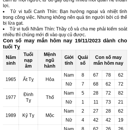
lợi.
Tử vi tuổi Canh Thìn: Bạn hướng ngoại và nhiệt tình
trong công việc. Nhưng không nên quá tin người bởi có thể
bị lừa gạt.
Tử vi tuổi Nhâm Thìn: Thầy cô và cha mẹ phải kiểm soát
nhiều thì chúng mới đi vào quy củ được.
Con số may mắn hôm nay 19/11/2023 dành cho
tuổi Tỵ
Tuổi
Mệnh
Năm
Giới
Quái
Con số may
nạp
ngũ
sinh
tính
số
mắn hôm nay
âm
hành
Nam
8
67
78
62
1965
Ất Tỵ
Hỏa
Nữ
7
68
62
72
Nam
5
28
72
82
Đinh
1977
Thổ
Tỵ
Nữ
1
11
73
21
Nam
2
27
28
62
1989
Kỷ Tỵ
Mộc
Nữ
4
42
42
19
Nam
8
62
26
26