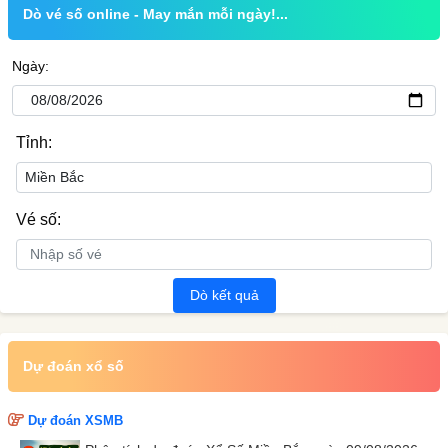
Dò vé số online - May mắn mỗi ngày!...
Ngày:
Tỉnh:
Vé số:
Dò kết quả
Dự đoán xổ số
Dự đoán XSMB