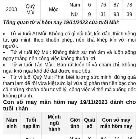
Nam
6
76
87
78
Quý
2003
Mộc
Mùi
Nữ
9
31
93
39
Tổng quan tử vi hôm nay 19/11/2023 của tuổi Mùi:
Tử vi tuổi Ất Mùi: Không có gì nổi bật, kín đáo, thích riêng
tư, giữ mình theo khuôn phép, nên khá khép kín với mọi
người.
Tử vi tuổi Kỷ Mùi: Không thích sự mờ ám và luôn sống
ngay thẳng nên công việc không thuận lợi.
Tử vi tuổi Tân Mùi: Bạn rất kiên trì và chăm chỉ, không
ngại khó ngại khổ để đạt được mục tiêu.
Tử vi tuổi Quý Mùi: Phải biết lượng sức mình, đừng quá
tham lam để rồi vừa kiệt sức lại vừa bị phân tán tiền bạc cho
cả những khoản đầu tư vô lý, công việc vì thế mà xuống dốc
không phanh.
Con số may mắn hôm nay 19/11/2023 dành cho
tuổi Thân
Mệnh
Năm
Tuổi
Giới
Quái
Con số may
ngũ
sinh
nạp âm
tính
số
mắn hôm nay
hành
Nam
8
67
77
78