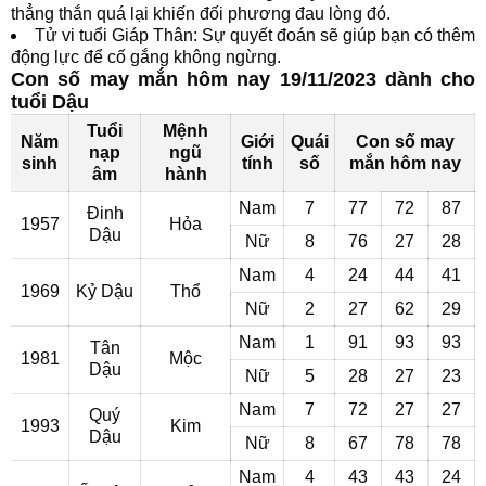
thẳng thắn quá lại khiến đối phương đau lòng đó.
Tử vi tuổi Giáp Thân: Sự quyết đoán sẽ giúp bạn có thêm
động lực để cố gắng không ngừng.
Con số may mắn hôm nay 19/11/2023 dành cho
tuổi Dậu
Tuổi
Mệnh
Năm
Giới
Quái
Con số may
nạp
ngũ
sinh
tính
số
mắn hôm nay
âm
hành
Nam
7
77
72
87
Đinh
1957
Hỏa
Dậu
Nữ
8
76
27
28
Nam
4
24
44
41
1969
Kỷ Dậu
Thổ
Nữ
2
27
62
29
Nam
1
91
93
93
Tân
1981
Mộc
Dậu
Nữ
5
28
27
23
Nam
7
72
27
27
Quý
1993
Kim
Dậu
Nữ
8
67
78
78
Nam
4
43
43
24