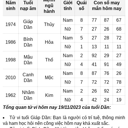
Năm
Tuổi
Giới
Quái
Con số may
ngũ
sinh
nạp âm
tính
số
mắn hôm nay
hành
Nam
8
77
87
67
Giáp
1974
Thủy
Dần
Nữ
7
27
26
68
Nam
5
27
28
72
Bính
1986
Hỏa
Dần
Nữ
1
13
11
11
Nam
2
92
29
27
Mậu
1998
Thổ
Dần
Nữ
4
41
91
49
Nam
8
87
76
26
Canh
2010
Mộc
Dần
Nữ
7
72
72
78
Nam
2
26
92
27
Nhâm
1962
Kim
Dần
Nữ
4
42
24
19
Tổng quan tử vi hôm nay 19/11/2023 của tuổi Dần:
Tử vi tuổi Giáp Dần: Bạn là người có trí tuệ, thông minh
và ham học hỏi nên công việc hôm nay khá xuất sắc.