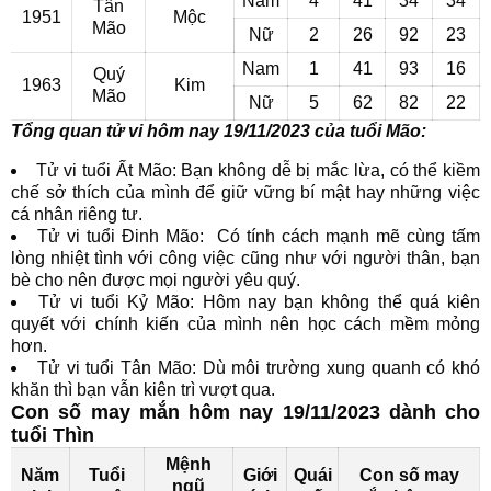
Nam
4
41
34
34
Tân
1951
Mộc
Mão
Nữ
2
26
92
23
Nam
1
41
93
16
Quý
1963
Kim
Mão
Nữ
5
62
82
22
Tổng quan tử vi hôm nay 19/11/2023 của tuổi Mão:
Tử vi tuổi Ất Mão: Bạn không dễ bị mắc lừa, có thể kiềm
chế sở thích của mình để giữ vững bí mật hay những việc
cá nhân riêng tư.
Tử vi tuổi Đinh Mão: Có tính cách mạnh mẽ cùng tấm
lòng nhiệt tình với công việc cũng như với người thân, bạn
bè cho nên được mọi người yêu quý.
Tử vi tuổi Kỷ Mão: Hôm nay bạn không thể quá kiên
quyết với chính kiến của mình nên học cách mềm mỏng
hơn.
Tử vi tuổi Tân Mão: Dù môi trường xung quanh có khó
khăn thì bạn vẫn kiên trì vượt qua.
Con số may mắn hôm nay 19/11/2023 dành cho
tuổi Thìn
Mệnh
Năm
Tuổi
Giới
Quái
Con số may
ngũ