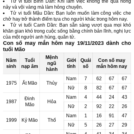
Tử vi tuổi Bính Dần: Khi làm việc không thể quá nóng
nảy và vội vàng mà làm hỏng chuyện.
Tử vi tuổi Mậu Dần: Bạn luôn muốn làm công việc che
chở hay trở thành điểm tựa cho người khác trong hôm nay.
Tử vi tuổi Canh Dần: Bạn sẵn sàng vượt qua mọi khó
khăn gian khó trong cuộc sống bằng chính bản lĩnh, nghị lực
của một người anh hùng, quân tử.
Con số may mắn hôm nay 19/11/2023 dành cho
tuổi Mão
Mệnh
Năm
Tuổi
Giới
Quái
Con số may
ngũ
sinh
nạp âm
tính
số
mắn hôm nay
hành
Nam
7
62
67
67
1975
Ất Mão
Thủy
Nữ
8
82
67
67
Nam
4
44
24
43
Đinh
1987
Hỏa
Mão
Nữ
2
92
22
26
Nam
1
16
91
47
1999
Kỷ Mão
Thổ
Nữ
5
26
27
29