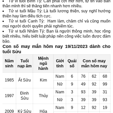
Tử vi tuổi Bính Tý: Cần phải cởi mở hơn, tự tin vào bản
thân mình thì sẽ thăng tiến nhanh hơn nhiều.
Tử vi tuổi Mậu Tý: Là tuổi lương thiện, suy nghĩ hướng
thiện hay làm điều tích cực.
Tử vi tuổi Canh Tý: Ham làm, chăm chỉ và cũng muốn
mọi người dưới quyền phải nghiêm túc.
Tử vi tuổi Nhâm Tý: Bạn là người thông minh, học rộng
biết nhiều, hiểu biết luật pháp nên công việc luôn được đảm
bảo.
Con số may mắn hôm nay 19/11/2023 dành cho
tuổi Sửu
Mệnh
Năm
Tuổi
Giới
Quái
Con số may
ngũ
sinh
nạp âm
tính
số
mắn hôm nay
hành
Nam
6
76
62
68
1985
Ất Sửu
Kim
Nữ
9
49
92
99
Nam
3
93
39
31
Đinh
1997
Thủy
Sửu
Nữ
3
39
39
93
Nam
9
12
92
19
2009
Kỷ Sửu
Hỏa