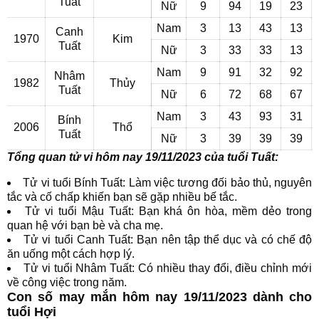
Tuất
Nữ
9
94
19
23
Nam
3
13
43
13
Canh
1970
Kim
Tuất
Nữ
3
33
33
13
Nam
9
91
32
92
Nhâm
1982
Thủy
Tuất
Nữ
6
72
68
67
Nam
3
43
93
31
Bính
2006
Thổ
Tuất
Nữ
3
39
39
39
Tổng quan tử vi hôm nay 19/11/2023 của tuổi Tuất:
Tử vi tuổi Bính Tuất: Làm việc tương đối bảo thủ, nguyên
tắc và cố chấp khiến bạn sẽ gặp nhiều bế tắc.
Tử vi tuổi Mậu Tuất: Bạn khá ôn hòa, mềm dẻo trong
quan hệ với bạn bè và cha mẹ.
Tử vi tuổi Canh Tuất: Bạn nên tập thể dục và có chế độ
ăn uống một cách hợp lý.
Tử vi tuổi Nhâm Tuất: Có nhiều thay đổi, điều chỉnh mới
về công việc trong năm.
Con số may mắn hôm nay 19/11/2023 dành cho
tuổi Hợi