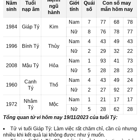
Năm
Tuổi
Giới
Quái
Con số may
ngũ
sinh
nạp âm
tính
số
mắn hôm nay
hành
Nam
7
77
68
78
1984
Giáp Tý
Kim
Nữ
8
76
78
77
Nam
4
43
49
43
1996
Bính Tý
Thủy
Nữ
2
29
32
22
Nam
1
93
41
73
2008
Mậu Tý
Hỏa
Nữ
5
28
28
23
Nam
4
43
49
24
Canh
1960
Thổ
Tý
Nữ
2
27
92
27
Nam
1
21
17
17
Nhâm
1972
Mộc
Tý
Nữ
5
28
62
28
Tổng quan tử vi hôm nay 19/11/2023 của tuổi Tý:
Tử vi tuổi Giáp Tý: Làm việc rất chăm chỉ, cần cù nhưng
nhiều khi kết quả lại không được như ý muốn.