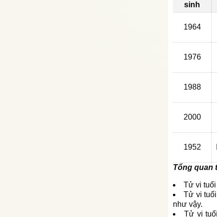
sinh
1964
1976
1988
2000
1952
Tổng quan t
Tử vi tuổ
Tử vi tuổ
như vậy.
Tử vi tu