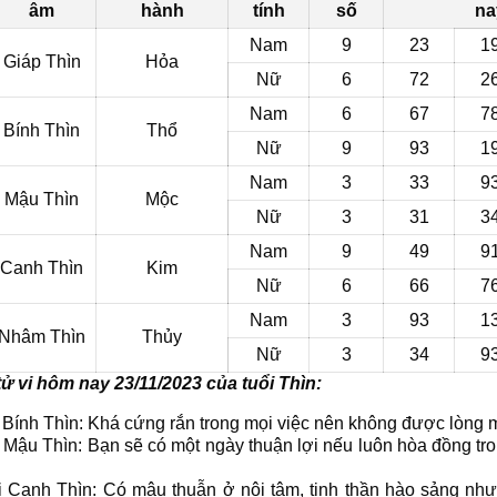
âm
hành
tính
số
na
Nam
9
23
1
Giáp Thìn
Hỏa
Nữ
6
72
2
Nam
6
67
7
Bính Thìn
Thổ
Nữ
9
93
1
Nam
3
33
9
Mậu Thìn
Mộc
Nữ
3
31
3
Nam
9
49
9
Canh Thìn
Kim
Nữ
6
66
7
Nam
3
93
1
Nhâm Thìn
Thủy
Nữ
3
34
9
ử vi hôm nay 23/11/2023 của tuổi Thìn:
i Bính Thìn:
Khá cứng rắn trong mọi việc nên không được lòng 
i Mậu Thìn: Bạn sẽ có một ngày thuận lợi nếu luôn hòa đồng tr
ổi Canh Thìn:
Có mâu thuẫn ở nội tâm, tinh thần hào sảng như