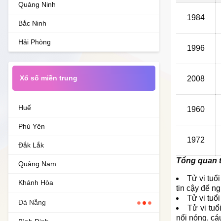
Quảng Ninh
1984
Bắc Ninh
Hải Phòng
1996
Xổ số miền trung
2008
Huế
1960
Phú Yên
1972
Đắk Lắk
Tổng quan t
Quảng Nam
Tử vi tuổ
Khánh Hòa
tin cậy để 
Tử vi tuổ
Đà Nẵng
Tử vi tu
nổi nóng, cá