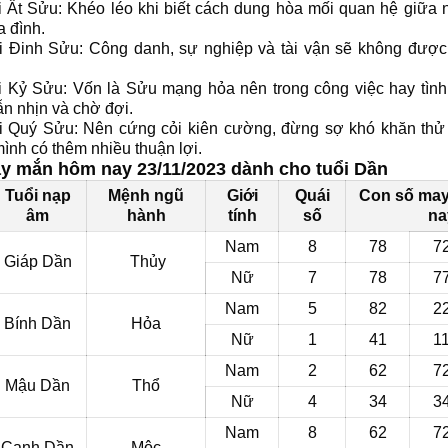
i Ất Sửu: K
héo léo khi biết cách dung hòa mối quan hệ giữa
a đình.
ổi Đinh Sửu:
Công danh, sự nghiệp và tài vận sẽ không được
ổi Kỷ Sửu: Vốn là Sửu mạng hỏa nên trong công việc hay tình
ẫn nhịn và chờ đợi.
ổi Quý Sửu:
Nên cứng cỏi kiên cường, đừng sợ khó khăn thử
ình có thêm nhiều thuận lợi.
y mắn hôm nay 23/11/2023 dành cho tuổi Dần
Tuổi nạp
Mệnh ngũ
Giới
Quái
Con số ma
âm
hành
tính
số
na
Nam
8
78
7
Giáp Dần
Thủy
Nữ
7
78
7
Nam
5
82
2
Bính Dần
Hỏa
Nữ
1
41
1
Nam
2
62
7
Mậu Dần
Thổ
Nữ
4
34
3
Nam
8
62
7
Canh Dần
Mộc