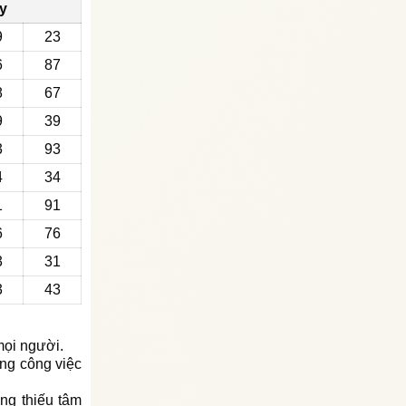
y
9
23
6
87
8
67
9
39
3
93
4
34
1
91
6
76
3
31
3
43
mọi người.
ong công việc
ng thiếu tâm