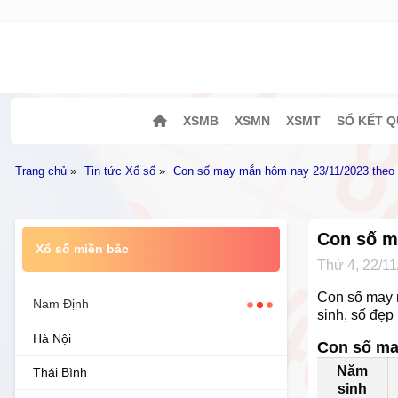
XSMB
XSMN
XSMT
SỔ KẾT 
Trang chủ
»
Tin tức Xổ số
»
Con số may mắn hôm nay 23/11/2023 theo 
Con số m
Xổ số miền bắc
Thứ 4, 22/1
Con số may 
Nam Định
sinh, số đẹp
Hà Nội
Con số ma
Năm
Thái Bình
sinh