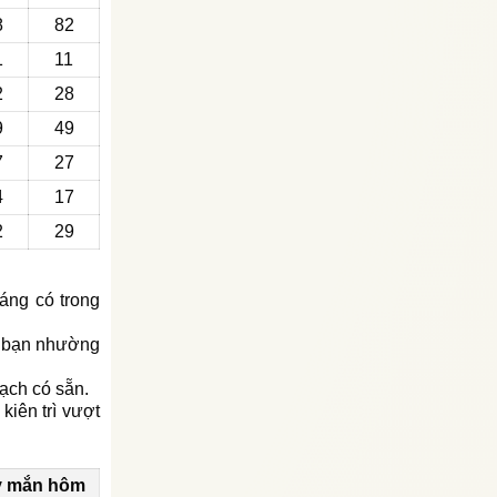
8
82
1
11
2
28
9
49
7
27
4
17
2
29
áng có trong
do bạn nhường
ạch có sẵn.
kiên trì vượt
y mắn hôm