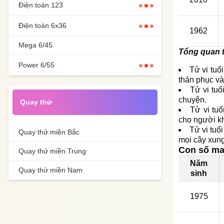
Điện toán 123
Điện toán 6x36
1962
Mega 6/45
Tổng quan t
Power 6/55
Tử vi tuổ
thán phục và
Tử vi tu
chuyện.
Quay thử
Tử vi tu
cho người k
Tử vi tuổ
Quay thử miền Bắc
mọi cây xung
Con số ma
Quay thử miền Trung
Năm
Quay thử miền Nam
sinh
1975