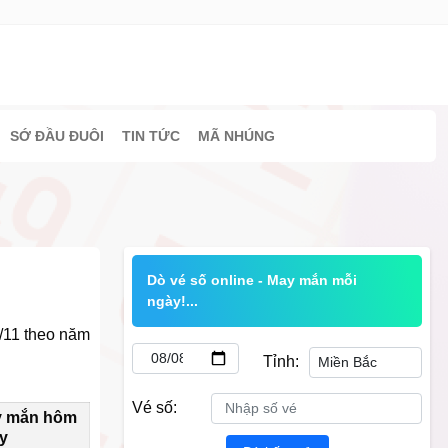
SỚ ĐẦU ĐUÔI
TIN TỨC
MÃ NHÚNG
Dò vé số online - May mắn mỗi
ngày!...
/11 theo năm
Tỉnh:
Vé số:
y mắn hôm
y