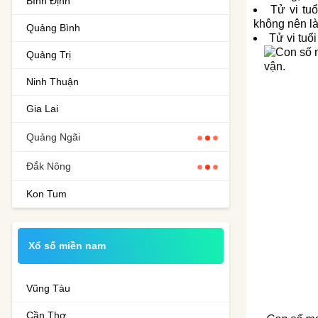
Bình Định
Tử vi tu
không nên là
Quảng Bình
Tử vi tuổ
Quảng Trị
Ninh Thuận
Gia Lai
Quảng Ngãi
Đắk Nông
Kon Tum
Xổ số miền nam
Vũng Tàu
Cần Thơ