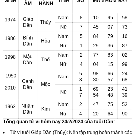
SINH
TÍNH
SỐ
MẮN
HÔM NAY
ÂM
HÀNH
Nam
8
10
95
58
Giáp
1974
Thủy
Dần
Nữ
7
45
07
73
Nam
5
84
79
16
Bính
1986
Hỏa
Dần
Nữ
1
29
36
87
Nam
2
77
83
02
Mậu
1998
Thổ
Dần
Nữ
4
04
15
99
5
98
66
24
1950
Nam
8
30
57
68
Canh
Mộc
Dần
2010
1
69
23
41
Nữ
7
54
48
39
Nam
2
47
75
52
Nhâm
1962
Kim
Dần
Nữ
4
20
64
90
Tổng quan tử vi hôm nay 24/2/2024 của tuổi Dần:
Tử vi tuổi Giáp Dần (Thủy): Nên tập trung hoàn thành các