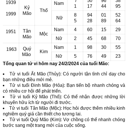
7
50
96
38
1939
Nam
1
17
44
95
Kỷ
Thổ
Mão
1999
8
94
01
52
Nữ
5
28
89
64
Nam
4
60
15
29
Tân
1951
Mộc
Mão
Nữ
2
45
68
70
Nam
1
98
30
55
Quý
1963
Kim
Mão
Nữ
5
76
49
23
Tổng quan tử vi hôm nay 24/2/2024 của tuổi Mão:
Tử vi tuổi Ất Mão (Thủy): Có người tận tình chỉ dạy cho
bạn những điều mới mẻ.
Tử vi tuổi Đinh Mão (Hỏa): Bạn tiến bộ nhanh chóng và
có nhiều cơ hội để phát triển.
Tử vi tuổi Kỷ Mão (Thổ): Có thể nhận được những lời
khuyên hữu ích từ người đi trước.
Tử vi tuổi Tân Mão (Mộc): Học hỏi được thêm nhiều kinh
nghiệm quý giá cần thiết cho tương lai.
Tử vi tuổi Quý Mão (Kim): Vợ chồng có thể nhanh chóng
bước sang một trang mới của cuộc sống.