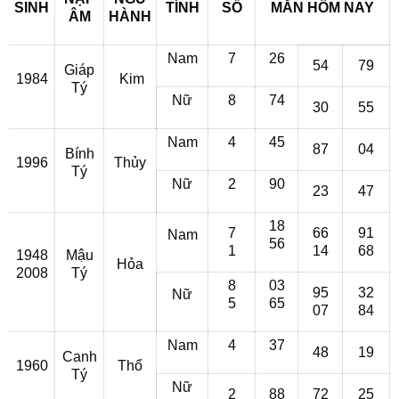
SINH
TÍNH
SỐ
MẮN HÔM NAY
ÂM
HÀNH
Nam
7
26
54
79
Giáp
1984
Kim
Tý
Nữ
8
74
30
55
Nam
4
45
87
04
Bính
1996
Thủy
Tý
Nữ
2
90
23
47
18
7
66
91
Nam
56
1
14
68
1948
Mậu
Hỏa
2008
Tý
8
03
95
32
Nữ
5
65
07
84
Nam
4
37
48
19
Canh
1960
Thổ
Tý
Nữ
2
88
72
25