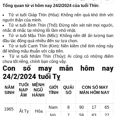
Tổng quan tử vi hôm nay 24/2/2024 của tuổi Thìn:
Tử vi tuổi Giáp Thìn (Hỏa): Không nên quá khó tính với
người thân của mình.
Tử vi tuổi Bính Thìn (Thổ): Đừng nên xét nét mọi người,
nhắc đi nhắc lại những lỗi lầm nhỏ nhặt.
Tử vi tuổi Mậu Thìn (Mộc): Không nên để ấn tượng ban
đầu tác động quá nhiều đến sự lựa chọn.
Tử vi tuổi Canh Thìn (Kim): Nên kiềm chế tính nóng nảy
để không mâu thuẫn với cấp trên.
Tử vi tuổi Nhâm Thìn (Thủy): Ai cũng có những điểm
chưa tốt riêng, chính bạn cũng vậy.
Con số may mắn hôm nay
24/2/2024 tuổi Tỵ
TUỔI
MỆNH
NĂM
GIỚI
QUÁI
CON SỐ MAY
NẠP
NGŨ
SINH
TÍNH
SỐ
MẮN
HÔM NAY
ÂM
HÀNH
Nam
8
90
17
65
1965
Ất Tỵ
Hỏa
Nữ
7
58
83
27