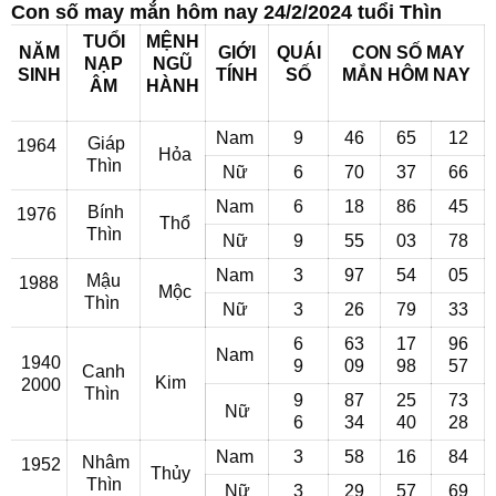
Con số may mắn hôm nay 24/2/2024 tuổi Thìn
TUỔI
MỆNH
NĂM
GIỚI
QUÁI
CON SỐ MAY
NẠP
NGŨ
SINH
TÍNH
SỐ
MẮN
HÔM NAY
ÂM
HÀNH
Nam
9
46
65
12
Giáp
1964
Hỏa
Thìn
Nữ
6
70
37
66
Nam
6
18
86
45
Bính
1976
Thổ
Thìn
Nữ
9
55
03
78
Nam
3
97
54
05
Mậu
1988
Mộc
Thìn
Nữ
3
26
79
33
6
63
17
96
Nam
1940
9
09
98
57
Canh
Kim
2000
Thìn
9
87
25
73
Nữ
6
34
40
28
Nam
3
58
16
84
Nhâm
1952
Thủy
Thìn
Nữ
3
29
57
69