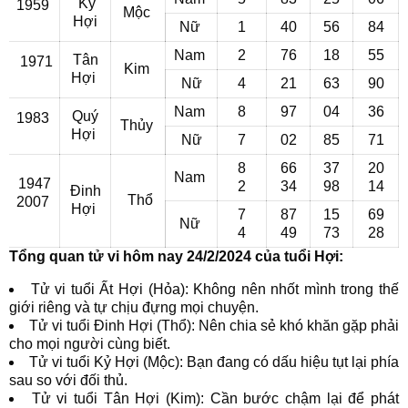
Kỷ
1959
Mộc
Hợi
Nữ
1
40
56
84
Nam
2
76
18
55
Tân
1971
Kim
Hợi
Nữ
4
21
63
90
Nam
8
97
04
36
Quý
1983
Thủy
Hợi
Nữ
7
02
85
71
8
66
37
20
Nam
1947
2
34
98
14
Đinh
Thổ
2007
Hợi
7
87
15
69
Nữ
4
49
73
28
Tổng quan tử vi hôm nay 24/2/2024 của tuổi Hợi:
Tử vi tuổi Ất Hợi (Hỏa): Không nên nhốt mình trong thế
giới riêng và tự chịu đựng mọi chuyện.
Tử vi tuổi Đinh Hợi (Thổ): Nên chia sẻ khó khăn gặp phải
cho mọi người cùng biết.
Tử vi tuổi Kỷ Hợi (Mộc): Bạn đang có dấu hiệu tụt lại phía
sau so với đối thủ.
Tử vi tuổi Tân Hợi (Kim): Cần bước chậm lại để phát