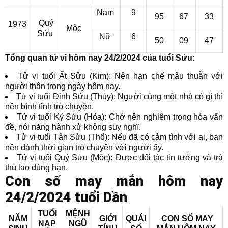
Nam
9
95
67
33
Quý
1973
Mộc
Sửu
Nữ
6
50
09
47
Tổng quan tử vi hôm nay 24/2/2024 của tuổi Sửu:
Tử vi tuổi Ất Sửu (Kim): Nên hạn chế mâu thuẫn với
người thân trong ngày hôm nay.
Tử vi tuổi Đinh Sửu (Thủy): Người cùng một nhà có gì thì
nên bình tĩnh trò chuyện.
Tử vi tuổi Kỷ Sửu (Hỏa): Chớ nên nghiêm trọng hóa vấn
đề, nói năng hành xử không suy nghĩ.
Tử vi tuổi Tân Sửu (Thổ): Nếu đã có cảm tình với ai, bạn
nên dành thời gian trò chuyện với người ấy.
Tử vi tuổi Quý Sửu (Mộc): Được đối tác tin tưởng và trả
thù lao đúng hạn.
Con số may mắn hôm nay
24/2/2024 tuổi Dần
TUỔI
MỆNH
NĂM
GIỚI
QUÁI
CON SỐ MAY
NẠP
NGŨ