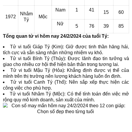
Nam
1
41
15
60
Nhâm
1972
Mộc
Tý
Nữ
5
76
39
85
Tổng quan tử vi hôm nay 24/2/2024 của tuổi Tý:
Tử vi tuổi Giáp Tý (Kim): Giữ được tinh thần hăng hái,
tích cực và sẵn sàng nhận những nhiệm vụ khó.
Tử vi tuổi Bính Tý (Thủy): Được lãnh đạo tin tưởng và
giao cho nhiều cơ hội thể hiện bản thân trong tương lai.
Tử vi tuổi Mậu Tý (Hỏa): Khẳng định được vị thế của
mình trên thị trường nên lượng khách hàng luôn ổn định.
Tử vi tuổi Canh Tý (Thổ): Nên sắp xếp thực hiện các
công việc cho phù hợp.
Tử vi tuổi Nhâm Tý (Mộc): Có thể tính toán đến việc mở
rộng quy mô kinh doanh, sản xuất của mình.