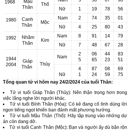
Mậu
1968
Thổ
Thân
Nữ
1
19
78
56
Nam
2
74
35
01
Canh
1980
Mộc
Thân
Nữ
4
25
80
43
Nam
8
91
14
79
Nhâm
1992
Kim
Thân
Nữ
7
48
67
28
2
06
44
83
Nam
1944
5
65
23
51
Giáp
Thủy
2004
Thân
4
87
08
69
Nữ
1
24
59
75
Tổng quan tử vi hôm nay 24/2/2024 của tuổi Thân:
Tử vi tuổi Giáp Thân (Thủy): Nên thận trọng hơn trong
việc lắng nghe lời người khác.
Tử vi tuổi Bính Thân (Hỏa): Có kẻ đang cố tình dùng lời
ngon tiếng ngọt khiến bạn đánh mất phương hướng.
Tử vi tuổi Mậu Thân (Thổ): Hãy tập trung vào những dự
án còn dang dở.
Tử vi tuổi Canh Thân (Mộc): Bạn và người ấy dù bận rộn