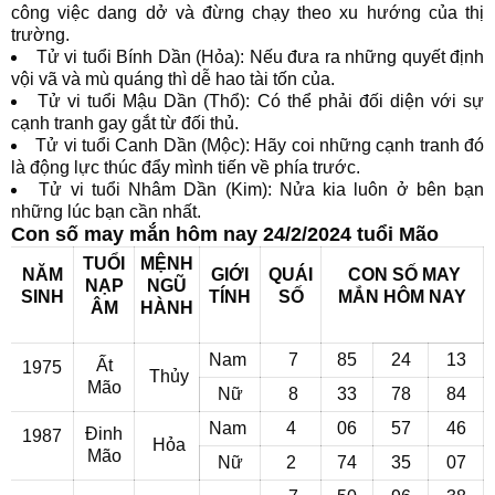
công việc dang dở và đừng chạy theo xu hướng của thị
trường.
Tử vi tuổi Bính Dần (Hỏa): Nếu đưa ra những quyết định
vội vã và mù quáng thì dễ hao tài tốn của.
Tử vi tuổi Mậu Dần (Thổ): Có thể phải đối diện với sự
cạnh tranh gay gắt từ đối thủ.
Tử vi tuổi Canh Dần (Mộc): Hãy coi những cạnh tranh đó
là động lực thúc đẩy mình tiến về phía trước.
Tử vi tuổi Nhâm Dần (Kim): Nửa kia luôn ở bên bạn
những lúc bạn cần nhất.
Con số may mắn hôm nay 24/2/2024 tuổi Mão
TUỔI
MỆNH
NĂM
GIỚI
QUÁI
CON SỐ MAY
NẠP
NGŨ
SINH
TÍNH
SỐ
MẮN
HÔM NAY
ÂM
HÀNH
Nam
7
85
24
13
Ất
1975
Thủy
Mão
Nữ
8
33
78
84
Nam
4
06
57
46
Đinh
1987
Hỏa
Mão
Nữ
2
74
35
07