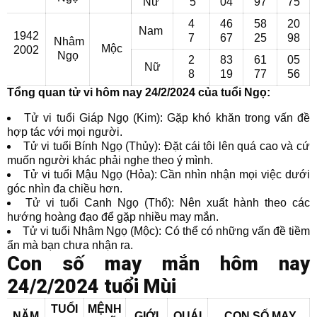
Nữ
5
04
97
75
4
46
58
20
Nam
1942
7
67
25
98
Nhâm
Mộc
2002
Ngọ
2
83
61
05
Nữ
8
19
77
56
Tổng quan tử vi hôm nay 24/2/2024 của tuổi Ngọ:
Tử vi tuổi Giáp Ngọ (Kim): Gặp khó khăn trong vấn đề
hợp tác với mọi người.
Tử vi tuổi Bính Ngọ (Thủy): Đặt cái tôi lên quá cao và cứ
muốn người khác phải nghe theo ý mình.
Tử vi tuổi Mậu Ngọ (Hỏa): Cần nhìn nhận mọi việc dưới
góc nhìn đa chiều hơn.
Tử vi tuổi Canh Ngọ (Thổ): Nên xuất hành theo các
hướng hoàng đạo để gặp nhiều may mắn.
Tử vi tuổi Nhâm Ngọ (Mộc): Có thể có những vấn đề tiềm
ẩn mà bạn chưa nhận ra.
Con số may mắn hôm nay
24/2/2024 tuổi Mùi
TUỔI
MỆNH
NĂM
GIỚI
QUÁI
CON SỐ MAY