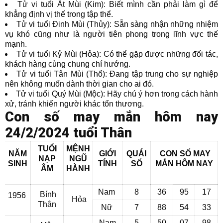
Tử vi tuổi Ất Mùi (Kim): Biết mình cần phải làm gì để
khẳng định vị thế trong tập thể.
Tử vi tuổi Đinh Mùi (Thủy): Sẵn sàng nhận những nhiệm
vụ khó cũng như là người tiên phong trong lĩnh vực thế
mạnh.
Tử vi tuổi Kỷ Mùi (Hỏa): Có thể gặp được những đối tác,
khách hàng cùng chung chí hướng.
Tử vi tuổi Tân Mùi (Thổ): Đang tập trung cho sự nghiệp
nên không muốn dành thời gian cho ai đó.
Tử vi tuổi Quý Mùi (Mộc): Hãy chú ý hơn trong cách hành
xử, tránh khiến người khác tổn thương.
Con số may mắn hôm nay
24/2/2024 tuổi Thân
TUỔI
MỆNH
NĂM
GIỚI
QUÁI
CON SỐ MAY
NẠP
NGŨ
SINH
TÍNH
SỐ
MẮN
HÔM NAY
ÂM
HÀNH
Nam
8
36
95
17
Bính
1956
Hỏa
Thân
Nữ
7
88
54
33
Nam
5
50
07
98