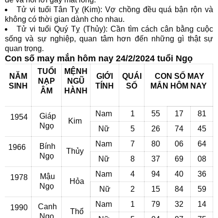
Tử vi tuổi Tân Tỵ (Kim): Vợ chồng đều quá bận rộn và
không có thời gian dành cho nhau.
Tử vi tuổi Quý Tỵ (Thủy): Cần tìm cách cân bằng cuộc
sống và sự nghiệp, quan tâm hơn đến những gì thật sự
quan trọng.
Con số may mắn hôm nay 24/2/2024 tuổi Ngọ
TUỔI
MỆNH
NĂM
GIỚI
QUÁI
CON SỐ MAY
NẠP
NGŨ
SINH
TÍNH
SỐ
MẮN
HÔM NAY
ÂM
HÀNH
Nam
1
55
17
81
Giáp
1954
Kim
Ngọ
Nữ
5
26
74
45
Nam
7
80
06
64
Bính
1966
Thủy
Ngọ
Nữ
8
37
69
08
Nam
4
94
40
36
Mậu
1978
Hỏa
Ngọ
Nữ
2
15
84
59
Nam
1
79
32
14
Canh
1990
Thổ
Ngọ