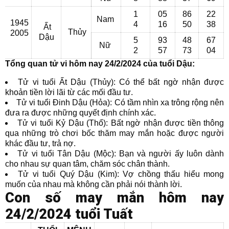
1
05
86
22
Nam
1945
4
16
50
38
Ất
Thủy
2005
Dậu
5
93
48
67
Nữ
2
57
73
04
Tổng quan tử vi hôm nay 24/2/2024 của tuổi Dậu:
Tử vi tuổi Ất Dậu (Thủy): Có thể bất ngờ nhận được
khoản tiền lời lãi từ các mối đầu tư.
Tử vi tuổi Đinh Dậu (Hỏa): Có tầm nhìn xa trông rộng nên
đưa ra được những quyết định chính xác.
Tử vi tuổi Kỷ Dậu (Thổ): Bất ngờ nhận được tiền thông
qua những trò chơi bốc thăm may mắn hoặc được người
khác đầu tư, trả nợ.
Tử vi tuổi Tân Dậu (Mộc): Bạn và người ấy luôn dành
cho nhau sự quan tâm, chăm sóc chân thành.
Tử vi tuổi Quý Dậu (Kim): Vợ chồng thấu hiểu mong
muốn của nhau mà không cần phải nói thành lời.
Con số may mắn hôm nay
24/2/2024 tuổi Tuất