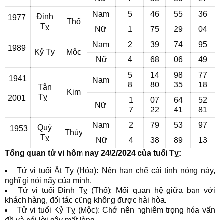
Nam
5
46
55
36
Đinh
1977
Thổ
Tỵ
Nữ
1
75
29
04
Nam
2
39
74
95
1989
Kỷ Tỵ
Mộc
Nữ
4
68
06
49
5
14
98
77
1941
Nam
8
80
35
18
Tân
Kim
Tỵ
2001
1
07
64
52
Nữ
7
22
41
81
Nam
2
79
53
97
Quý
1953
Thủy
Tỵ
Nữ
4
38
89
13
Tổng quan tử vi hôm nay 24/2/2024 của tuổi Tỵ:
Tử vi tuổi Ất Tỵ (Hỏa): Nên hạn chế cái tính nóng nảy,
nghĩ gì nói nấy của mình.
Tử vi tuổi Đinh Tỵ (Thổ): Mối quan hệ giữa bạn với
khách hàng, đối tác cũng không được hài hòa.
Tử vi tuổi Kỷ Tỵ (Mộc): Chớ nên nghiêm trọng hóa vấn
đề và nói lời gây mất lòng.