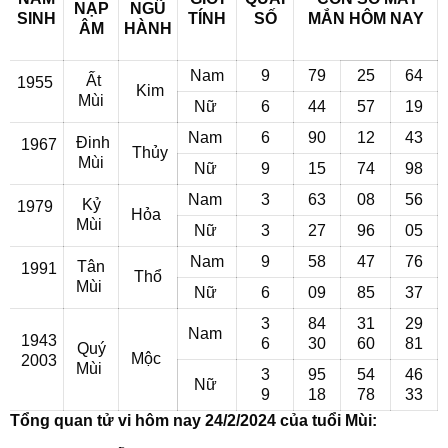
NẠP
NGŨ
SINH
TÍNH
SỐ
MẮN
HÔM NAY
ÂM
HÀNH
Nam
9
79
25
64
Ất
1955
Kim
Mùi
Nữ
6
44
57
19
Nam
6
90
12
43
Đinh
1967
Thủy
Mùi
Nữ
9
15
74
98
Nam
3
63
08
56
Kỷ
1979
Hỏa
Mùi
Nữ
3
27
96
05
Nam
9
58
47
76
Tân
1991
Thổ
Mùi
Nữ
6
09
85
37
3
84
31
29
Nam
1943
6
30
60
81
Quý
Mộc
2003
Mùi
3
95
54
46
Nữ
9
18
78
33
Tổng quan tử vi hôm nay 24/2/2024 của tuổi Mùi: