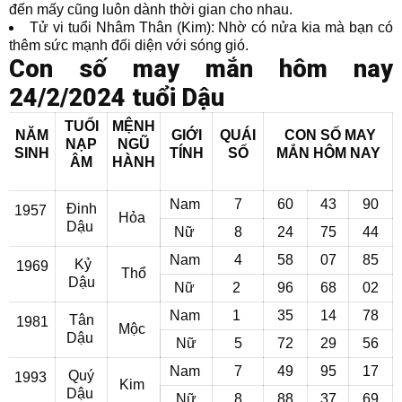
đến mấy cũng luôn dành thời gian cho nhau.
Tử vi tuổi Nhâm Thân (Kim): Nhờ có nửa kia mà bạn có
thêm sức mạnh đối diện với sóng gió.
Con số may mắn hôm nay
24/2/2024 tuổi Dậu
TUỔI
MỆNH
NĂM
GIỚI
QUÁI
CON SỐ MAY
NẠP
NGŨ
SINH
TÍNH
SỐ
MẮN
HÔM NAY
ÂM
HÀNH
Nam
7
60
43
90
Đinh
1957
Hỏa
Dậu
Nữ
8
24
75
44
Nam
4
58
07
85
Kỷ
1969
Thổ
Dậu
Nữ
2
96
68
02
Nam
1
35
14
78
Tân
1981
Mộc
Dậu
Nữ
5
72
29
56
Nam
7
49
95
17
Quý
1993
Kim
Dậu
Nữ
8
88
37
69