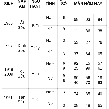
NẠP
NGŨ
SINH
TÍNH
SỐ
MẮN
HÔM NAY
ÂM
HÀNH
Nam
6
68
03
94
Ất
1985
Kim
Sửu
Nữ
9
11
86
38
Nam
3
53
27
76
Đinh
1997
Thủy
Sửu
Nữ
3
37
64
05
6
92
15
57
Nam
9
25
99
61
1949
Kỷ
Hỏa
2009
9
Sửu
80
56
18
Nữ
6
46
70
83
Nam
3
74
35
40
Tân
1961
Thổ
Sửu
Nữ
3
08
48
65