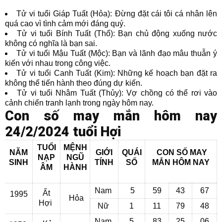
Tử vi tuổi Giáp Tuất (Hỏa): Đừng đặt cái tôi cá nhân lên
quá cao vì tình cảm mới đáng quý.
Tử vi tuổi Bính Tuất (Thổ): Bạn chủ động xuống nước
không có nghĩa là bạn sai.
Tử vi tuổi Mậu Tuất (Mộc): Bạn và lãnh đạo mâu thuẫn ý
kiến với nhau trong công việc.
Tử vi tuổi Canh Tuất (Kim): Những kế hoạch bạn đặt ra
không thể tiến hành theo đúng dự kiến.
Tử vi tuổi Nhâm Tuất (Thủy): Vợ chồng có thể rơi vào
cảnh chiến tranh lạnh trong ngày hôm nay.
Con số may mắn hôm nay
24/2/2024 tuổi Hợi
TUỔI
MỆNH
NĂM
GIỚI
QUÁI
CON SỐ MAY
NẠP
NGŨ
SINH
TÍNH
SỐ
MẮN
HÔM NAY
ÂM
HÀNH
Nam
5
59
43
67
Ất
1995
Hỏa
Hợi
Nữ
1
11
79
48
Nam
5
83
25
06