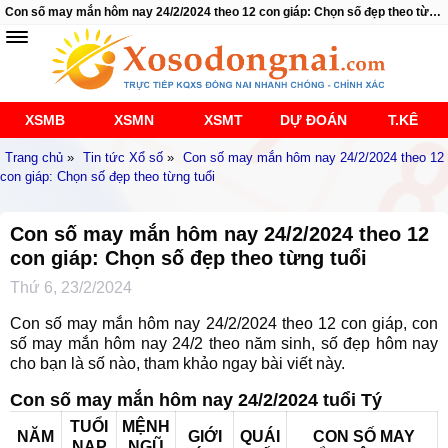
Con số may mắn hôm nay 24/2/2024 theo 12 con giáp: Chọn số đẹp theo từng tuổi
XSMB
XSMN
XSMT
DỰ ĐOÁN
T.KÊ
Trang chủ
»
Tin tức Xổ số
»
Con số may mắn hôm nay 24/2/2024 theo 12
con giáp: Chọn số đẹp theo từng tuổi
Con số may mắn hôm nay 24/2/2024 theo 12
con giáp: Chọn số đẹp theo từng tuổi
Thứ 6, 23/2/2024
Con số may mắn hôm nay 24/2/2024 theo 12 con giáp, con
số may mắn hôm nay 24/2 theo năm sinh, số đẹp hôm nay
cho bạn là số nào, tham khảo ngay bài viết này.
Con số may mắn hôm nay 24/2/2024 tuổi Tý
TUỔI
MỆNH
NĂM
GIỚI
QUÁI
CON SỐ MAY
NẠP
NGŨ