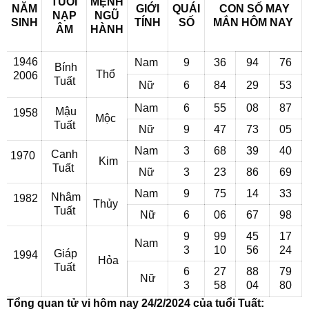
TUỔI
MỆNH
NĂM
GIỚI
QUÁI
CON SỐ MAY
NẠP
NGŨ
SINH
TÍNH
SỐ
MẮN
HÔM NAY
ÂM
HÀNH
1946
Nam
9
36
94
76
Bính
Thổ
2006
Tuất
Nữ
6
84
29
53
Nam
6
55
08
87
Mậu
1958
Mộc
Tuất
Nữ
9
47
73
05
Nam
3
68
39
40
Canh
1970
Kim
Tuất
Nữ
3
23
86
69
Nam
9
75
14
33
Nhâm
1982
Thủy
Tuất
Nữ
6
06
67
98
9
99
45
17
Nam
3
10
56
24
Giáp
1994
Hỏa
Tuất
6
27
88
79
Nữ
3
58
04
80
Tổng quan tử vi hôm nay 24/2/2024 của tuổi Tuất: