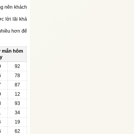
ờng nên khách
 lời lãi khá
 nhiều hơn để
y mắn hôm
y
9
92
6
78
7
87
9
12
3
93
1
34
4
19
6
62