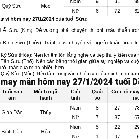
Nam
9
31
9
Quý Sửu
Mộc
Nữ
6
72
6
ử vi hôm nay 27/1/2024 của tuổi Sửu:
ổi Ất Sửu (Kim): Dễ vướng phải chuyện thị phi, mâu thuẫn tr
ổi Đinh Sửu (Thủy): Tránh đưa chuyện về người khác hoặc l
i Kỷ Sửu (Hỏa): Nên khiêm tốn lắng nghe và tiếp thu ý kiến của
i Tân Sửu (Thổ): Nên cân bằng thời gian giữa sự nghiệp và cu
ười thân của mình nhiều hơn.
i Quý Sửu (Mộc): Nên tập trung vào nhiệm vụ của mình, chớ xa
 may mắn hôm nay 27/1/2024 tuổi D
Tuổi nạp
Mệnh ngũ
Giới
Quái
Con số ma
âm
hành
tính
số
na
Nam
8
27
7
Giáp Dần
Thủy
Nữ
7
87
6
Nam
5
22
2
Bính Dần
Hỏa
Nữ
1
97
1