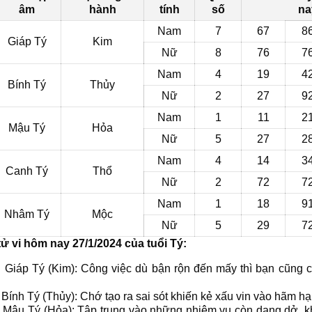
âm
hành
tính
số
na
Nam
7
67
8
Giáp Tý
Kim
Nữ
8
76
7
Nam
4
19
4
Bính Tý
Thủy
Nữ
2
27
9
Nam
1
11
2
Mậu Tý
Hỏa
Nữ
5
27
2
Nam
4
14
3
Canh Tý
Thổ
Nữ
2
72
7
Nam
1
18
9
Nhâm Tý
Mộc
Nữ
5
29
7
ử vi hôm nay 27/1/2024 của tuổi Tý:
i Giáp Tý (Kim): Công việc dù bận rộn đến mấy thì bạn cũng 
i Bính Tý (Thủy): Chớ tạo ra sai sót khiến kẻ xấu vin vào hãm hạ
i Mậu Tý (Hỏa): Tập trung vào những nhiệm vụ còn dang dở, k