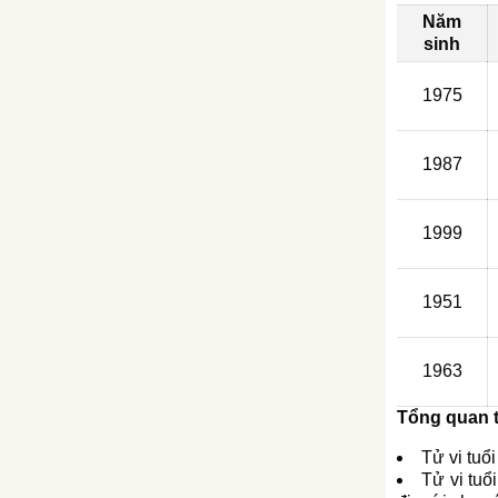
Năm
sinh
1975
1987
1999
1951
1963
Tổng quan t
Tử vi tuổ
Tử vi tuổ