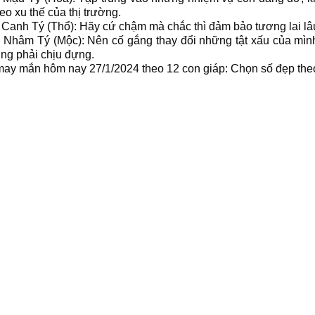
eo xu thế của thị trường.
i Canh Tý (Thổ): Hãy cứ chậm mà chắc thì đảm bảo tương lai lâ
i Nhâm Tý (Mộc): Nên cố gắng thay đổi những tật xấu của mìn
ng phải chịu đựng.