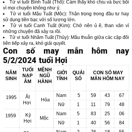
Tử vi tuổi Bính Tuất (Thổ): Cảm thấy khó chịu và bực bội
vì mọi chuyện không như ý.
Tử vi tuổi Mậu Tuất (Mộc): Thận trọng trong đầu tư hay
sử dụng tiền bạc với số lượng lớn.
Tử vi tuổi Canh Tuất (Kim): Chớ nên ủ ê, than vãn vì
những chuyện đã xảy ra rồi.
Tử vi tuổi Nhâm Tuất (Thủy): Mâu thuẫn giữa các cặp đôi
liên tiếp xảy ra, khó giải quyết.
Con số may mắn hôm nay
5/2/2024 tuổi Hợi
TUỔI
MỆNH
NĂM
GIỚI
QUÁI
CON SỐ MAY
NẠP
NGŨ
SINH
TÍNH
SỐ
MẮN
HÔM NAY
ÂM
HÀNH
Nam
5
59
43
67
Ất
1995
Hỏa
Hợi
Nữ
1
11
79
48
Nam
5
83
25
06
Kỷ
1959
Mộc
Hợi
Nữ
1
40
56
84
Nam
2
76
18
55