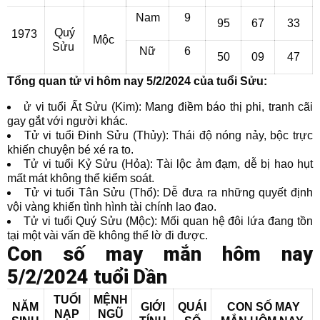
Nam
9
95
67
33
Quý
1973
Mộc
Sửu
Nữ
6
50
09
47
Tổng quan tử vi hôm nay 5/2/2024 của tuổi Sửu:
ử vi tuổi Ất Sửu (Kim): Mang điềm báo thị phi, tranh cãi
gay gắt với người khác.
Tử vi tuổi Đinh Sửu (Thủy): Thái độ nóng nảy, bộc trực
khiến chuyện bé xé ra to.
Tử vi tuổi Kỷ Sửu (Hỏa): Tài lộc ảm đạm, dễ bị hao hụt
mất mát không thể kiểm soát.
Tử vi tuổi Tân Sửu (Thổ): Dễ đưa ra những quyết định
vội vàng khiến tình hình tài chính lao đao.
Tử vi tuổi Quý Sửu (Mộc): Mối quan hệ đôi lứa đang tồn
tại một vài vấn đề không thể lờ đi được.
Con số may mắn hôm nay
5/2/2024 tuổi Dần
TUỔI
MỆNH
NĂM
GIỚI
QUÁI
CON SỐ MAY
NẠP
NGŨ