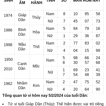
SINH
TÍNH
SỐ
MẮN
HÔM NAY
ÂM
HÀNH
Nam
8
10
95
58
Giáp
1974
Thủy
Dần
Nữ
7
45
07
73
Nam
5
84
79
16
Bính
1986
Hỏa
Dần
Nữ
1
29
36
87
Nam
2
77
83
02
Mậu
1998
Thổ
Dần
Nữ
4
04
15
99
5
98
66
24
1950
Nam
8
30
57
68
Canh
Mộc
Dần
2010
1
69
23
41
Nữ
7
54
48
39
Nam
2
47
75
52
Nhâm
1962
Kim
Dần
Nữ
4
20
64
90
Tổng quan tử vi hôm nay 5/2/2024 của tuổi Dần:
Tử vi tuổi Giáp Dần (Thủy): Thể hiện được vai trò riêng