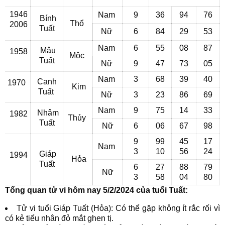
1946
Nam
9
36
94
76
Bính
Thổ
2006
Tuất
Nữ
6
84
29
53
Nam
6
55
08
87
Mậu
1958
Mộc
Tuất
Nữ
9
47
73
05
Nam
3
68
39
40
Canh
1970
Kim
Tuất
Nữ
3
23
86
69
Nam
9
75
14
33
Nhâm
1982
Thủy
Tuất
Nữ
6
06
67
98
9
99
45
17
Nam
3
10
56
24
Giáp
1994
Hỏa
Tuất
6
27
88
79
Nữ
3
58
04
80
Tổng quan tử vi hôm nay 5/2/2024 của tuổi Tuất:
Tử vi tuổi Giáp Tuất (Hỏa): Có thể gặp không ít rắc rối vì
có kẻ tiểu nhân đỏ mắt ghen tị.