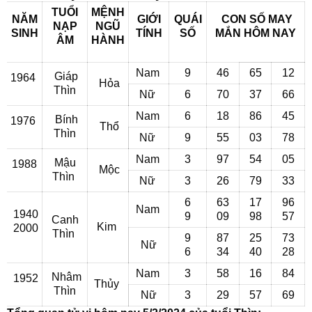
TUỔI
MỆNH
NĂM
GIỚI
QUÁI
CON SỐ MAY
NẠP
NGŨ
SINH
TÍNH
SỐ
MẮN
HÔM NAY
ÂM
HÀNH
Nam
9
46
65
12
Giáp
1964
Hỏa
Thìn
Nữ
6
70
37
66
Nam
6
18
86
45
Bính
1976
Thổ
Thìn
Nữ
9
55
03
78
Nam
3
97
54
05
Mậu
1988
Mộc
Thìn
Nữ
3
26
79
33
6
63
17
96
Nam
1940
9
09
98
57
Canh
Kim
2000
Thìn
9
87
25
73
Nữ
6
34
40
28
Nam
3
58
16
84
Nhâm
1952
Thủy
Thìn
Nữ
3
29
57
69