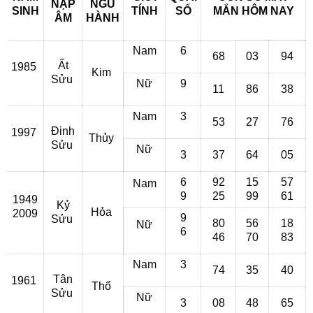
NẠP
NGŨ
SINH
TÍNH
SỐ
MẮN
HÔM NAY
ÂM
HÀNH
Nam
6
68
03
94
Ất
1985
Kim
Sửu
Nữ
9
11
86
38
Nam
3
53
27
76
Đinh
1997
Thủy
Sửu
Nữ
3
37
64
05
6
92
15
57
Nam
9
25
99
61
1949
Kỷ
Hỏa
2009
9
Sửu
80
56
18
Nữ
6
46
70
83
Nam
3
74
35
40
Tân
1961
Thổ
Sửu
Nữ
3
08
48
65