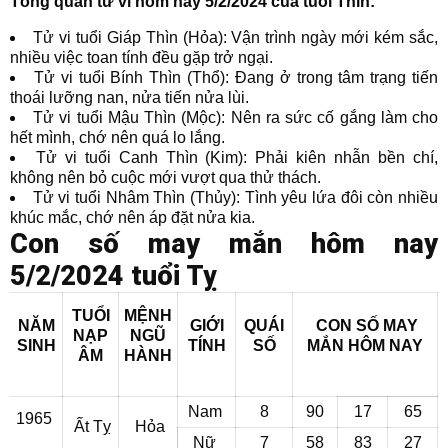
Tổng quan tử vi hôm nay 5/2/2024 của tuổi Thìn:
Tử vi tuổi Giáp Thìn (Hỏa): Vận trình ngày mới kém sắc,
nhiều việc toan tính đều gặp trở ngại.
Tử vi tuổi Bính Thìn (Thổ): Đang ở trong tâm trạng tiến
thoái lưỡng nan, nửa tiến nửa lùi.
Tử vi tuổi Mậu Thìn (Mộc): Nên ra sức cố gắng làm cho
hết mình, chớ nên quá lo lắng.
Tử vi tuổi Canh Thìn (Kim): Phải kiên nhẫn bền chí,
không nên bỏ cuộc mới vượt qua thử thách.
Tử vi tuổi Nhâm Thìn (Thủy): Tình yêu lứa đôi còn nhiều
khúc mắc, chớ nên áp đặt nửa kia.
Con số may mắn hôm nay
5/2/2024 tuổi Tỵ
TUỔI
MỆNH
NĂM
GIỚI
QUÁI
CON SỐ MAY
NẠP
NGŨ
SINH
TÍNH
SỐ
MẮN
HÔM NAY
ÂM
HÀNH
Nam
8
90
17
65
1965
Ất Tỵ
Hỏa
Nữ
7
58
83
27