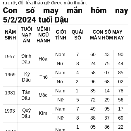
rực rỡ, đôi lứa tháo gỡ được mâu thuẫn.
Con số may mắn hôm nay
5/2/2024 tuổi Dậu
TUỔI
MỆNH
NĂM
GIỚI
QUÁI
CON SỐ MAY
NẠP
NGŨ
SINH
TÍNH
SỐ
MẮN
HÔM NAY
ÂM
HÀNH
Nam
7
60
43
90
Đinh
1957
Hỏa
Dậu
Nữ
8
24
75
44
Nam
4
58
07
85
Kỷ
1969
Thổ
Dậu
Nữ
2
96
68
02
Nam
1
35
14
78
Tân
1981
Mộc
Dậu
Nữ
5
72
29
56
Nam
7
49
95
17
Quý
1993
Kim
Dậu
Nữ
8
88
37
69
1
05
86
22
Nam