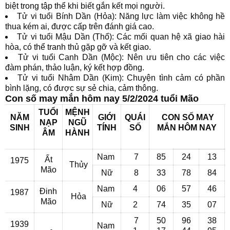
biệt trong tập thể khi biết gắn kết mọi người.
Tử vi tuổi Bính Dần (Hỏa): Năng lực làm việc không hề
thua kém ai, được cấp trên đánh giá cao.
Tử vi tuổi Mậu Dần (Thổ): Các mối quan hệ xã giao hài
hòa, có thể tranh thủ gặp gỡ và kết giao.
Tử vi tuổi Canh Dần (Mộc): Nên ưu tiên cho các việc
đàm phán, thảo luận, ký kết hợp đồng.
Tử vi tuổi Nhâm Dần (Kim): Chuyện tình cảm có phần
bình lặng, có được sự sẻ chia, cảm thông.
Con số may mắn hôm nay 5/2/2024 tuổi Mão
TUỔI
MỆNH
NĂM
GIỚI
QUÁI
CON SỐ MAY
NẠP
NGŨ
SINH
TÍNH
SỐ
MẮN
HÔM NAY
ÂM
HÀNH
Nam
7
85
24
13
Ất
1975
Thủy
Mão
Nữ
8
33
78
84
Nam
4
06
57
46
Đinh
1987
Hỏa
Mão
Nữ
2
74
35
07
7
50
96
38
1939
Nam