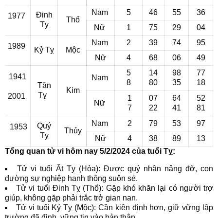
Nam
5
46
55
36
Đinh
1977
Thổ
Tỵ
Nữ
1
75
29
04
Nam
2
39
74
95
1989
Kỷ Tỵ
Mộc
Nữ
4
68
06
49
5
14
98
77
1941
Nam
8
80
35
18
Tân
Kim
Tỵ
2001
1
07
64
52
Nữ
7
22
41
81
Nam
2
79
53
97
Quý
1953
Thủy
Tỵ
Nữ
4
38
89
13
Tổng quan tử vi hôm nay 5/2/2024 của tuổi Tỵ:
Tử vi tuổi Ất Tỵ (Hỏa): Được quý nhân nâng đỡ, con
đường sự nghiệp hanh thông suôn sẻ.
Tử vi tuổi Đinh Tỵ (Thổ): Gặp khó khăn lại có người trợ
giúp, không gặp phải trắc trở gian nan.
Tử vi tuổi Kỷ Tỵ (Mộc): Cần kiên định hơn, giữ vững lập
trường đã định, vững tin vào bản thân.