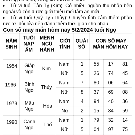
Tử vi tuổi Tân Tỵ (Kim): Có nhiều nguồn thu nhập bên
ngoài và còn được giới thiệu mối làm ăn mới.
Tử vi tuổi Quý Tỵ (Thủy): Chuyện tình cảm thêm phần
rực rỡ, đôi lứa nên dành thêm thời gian cho nhau.
Con số may mắn hôm nay 5/2/2024 tuổi Ngọ
TUỔI
MỆNH
NĂM
GIỚI
QUÁI
CON SỐ MAY
NẠP
NGŨ
SINH
TÍNH
SỐ
MẮN
HÔM NAY
ÂM
HÀNH
Nam
1
55
17
81
Giáp
1954
Kim
Ngọ
Nữ
5
26
74
45
Nam
7
80
06
64
Bính
1966
Thủy
Ngọ
Nữ
8
37
69
08
Nam
4
94
40
36
Mậu
1978
Hỏa
Ngọ
Nữ
2
15
84
59
Nam
1
79
32
14
Canh
1990
Thổ
Ngọ
Nữ
5
04
97
75