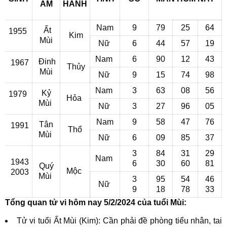
ÂM
HÀNH
Nam
9
79
25
64
Ất
1955
Kim
Mùi
Nữ
6
44
57
19
Nam
6
90
12
43
Đinh
1967
Thủy
Mùi
Nữ
9
15
74
98
Nam
3
63
08
56
Kỷ
1979
Hỏa
Mùi
Nữ
3
27
96
05
Nam
9
58
47
76
Tân
1991
Thổ
Mùi
Nữ
6
09
85
37
3
84
31
29
Nam
1943
6
30
60
81
Quý
Mộc
2003
Mùi
3
95
54
46
Nữ
9
18
78
33
Tổng quan tử vi hôm nay 5/2/2024 của tuổi Mùi:
Tử vi tuổi Ất Mùi (Kim): Cần phải đề phòng tiểu nhân, tai