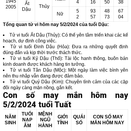
1945
4
16
50
38
Ất
Thủy
2005
Dậu
5
93
48
67
Nữ
2
57
73
04
Tổng quan tử vi hôm nay 5/2/2024 của tuổi Dậu:
Tử vi tuổi Ất Dậu (Thủy): Có thể yên tâm triển khai các kế
hoạch, dự định công việc.
Tử vi tuổi Đinh Dậu (Hỏa): Đưa ra những quyết định
đúng đắn và kịp thời trước thách thức.
Tử vi tuổi Kỷ Dậu (Thổ): Tài lộc hanh thông, buôn bán
kinh doanh được khách hàng tin tưởng.
Tử vi tuổi Tân Dậu (Mộc): Một ngày làm việc bình yên
nên thu nhập vẫn đang được đảm bảo.
Tử vi tuổi Quý Dậu (Kim): Chuyện tình cảm của các cặp
đôi ngày càng mặn nồng, gắn kết.
Con số may mắn hôm nay
5/2/2024 tuổi Tuất
TUỔI
MỆNH
NĂM
GIỚI
QUÁI
CON SỐ MAY
NẠP
NGŨ
SINH
TÍNH
SỐ
MẮN
HÔM NAY
ÂM
HÀNH