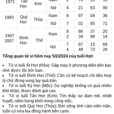
Tân
1971
Kim
Hợi
Nữ
4
21
63
90
Nam
8
97
04
36
Quý
1983
Thủy
Hợi
Nữ
7
02
85
71
8
66
37
20
Nam
1947
2
34
98
14
Đinh
Thổ
2007
Hợi
7
87
15
69
Nữ
4
49
73
28
Tổng quan tử vi hôm nay 5/2/2024 của tuổi Hợi:
Tử vi tuổi Ất Hợi (Hỏa): Gặp may ở phương diện tiền bạc
nhờ được lộc trời ban.
Tử vi tuổi Đinh Hợi (Thổ): Cần có kế hoạch chi tiêu hợp
lý chứ đừng vung tay quá trán.
Tử vi tuổi Kỷ Hợi (Mộc): Sự nghiệp không có quá nhiều
khó khăn, được đánh giá cao.
Tử vi tuổi Tân Hợi (Kim): Tìm thấy sự đam mê, nhiệt
huyết, niềm hứng khởi trong công việc.
Tử vi tuổi Quý Hợi (Thủy): Đời sống tình cảm viên mãn,
luôn có nửa kia đồng hành bên cạnh.