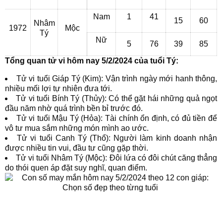
Nam
1
41
15
60
Nhâm
1972
Mộc
Tý
Nữ
5
76
39
85
Tổng quan tử vi hôm nay 5/2/2024 của tuổi Tý:
Tử vi tuổi Giáp Tý (Kim): Vận trình ngày mới hanh thông,
nhiều mối lợi tự nhiên đưa tới.
Tử vi tuổi Bính Tý (Thủy): Có thể gặt hái những quả ngọt
đầu năm nhờ quá trình bền bỉ trước đó.
Tử vi tuổi Mậu Tý (Hỏa): Tài chính ổn định, có đủ tiền để
vô tư mua sắm những món mình ao ước.
Tử vi tuổi Canh Tý (Thổ): Người làm kinh doanh nhận
được nhiều tin vui, đầu tư cũng gặp thời.
Tử vi tuổi Nhâm Tý (Mộc): Đôi lứa có đôi chút căng thẳng
do thói quen áp đặt suy nghĩ, quan điểm.