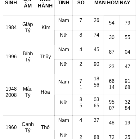
SINH
TÍNH
SỐ
MẮN HÔM NAY
ÂM
HÀNH
Nam
7
26
54
79
Giáp
1984
Kim
Tý
Nữ
8
74
30
55
Nam
4
45
87
04
Bính
1996
Thủy
Tý
Nữ
2
90
23
47
18
7
66
91
Nam
56
1
14
68
1948
Mậu
Hỏa
2008
Tý
8
03
95
32
Nữ
5
65
07
84
Nam
4
37
48
19
Canh
1960
Thổ
Tý
Nữ
2
88
72
25