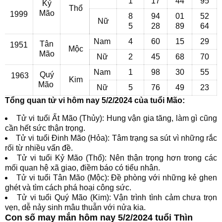
1
17
44
95
Kỷ
Thổ
Mão
1999
8
94
01
52
Nữ
5
28
89
64
Nam
4
60
15
29
Tân
1951
Mộc
Mão
Nữ
2
45
68
70
Nam
1
98
30
55
Quý
1963
Kim
Mão
Nữ
5
76
49
23
Tổng quan tử vi hôm nay 5/2/2024 của tuổi Mão:
Tử vi tuổi Ất Mão (Thủy): Hung vận gia tăng, làm gì cũng
cần hết sức thận trọng.
Tử vi tuổi Đinh Mão (Hỏa): Tâm trạng sa sút vì những rắc
rối từ nhiều vấn đề.
Tử vi tuổi Kỷ Mão (Thổ): Nên thận trọng hơn trong các
mối quan hệ xã giao, điềm báo có tiểu nhân.
Tử vi tuổi Tân Mão (Mộc): Đề phòng với những kẻ ghen
ghét và tìm cách phá hoại công sức.
Tử vi tuổi Quý Mão (Kim): Vận trình tình cảm chưa trọn
vẹn, dễ nảy sinh mâu thuẫn với nửa kia.
Con số may mắn hôm nay 5/2/2024 tuổi Thìn