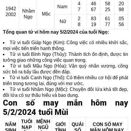
4
46
58
20
Nam
1942
7
67
25
98
Nhâm
Mộc
2002
Ngọ
2
83
61
05
Nữ
8
19
77
56
Tổng quan tử vi hôm nay 5/2/2024 của tuổi Ngọ:
Tử vi tuổi Giáp Ngọ (Kim): Công việc có nhiều khởi sắc,
mọi việc tiến triển hanh thông.
Tử vi tuổi Bính Ngọ (Thủy): Thành tích ổn định, được tin
tưởng giao những công việc quan trọng.
Tử vi tuổi Mậu Ngọ (Hỏa): Vận quý nhân vượng, công
sức bỏ ra bấy lâu được đền đáp.
Tử vi tuổi Canh Ngọ (Thổ): Có thêm nhiều cơ hội để phát
triển trong tương lai, đúng với mơ ước.
Tử vi tuổi Nhâm Ngọ (Mộc): Chuyện đôi lứa khá tốt đẹp,
đôi lứa có sự thấu hiểu và bao dung.
Con số may mắn hôm nay
5/2/2024 tuổi Mùi
TUỔI
MỆNH
NĂM
GIỚI
QUÁI
CON SỐ MAY
NẠP
NGŨ
SINH
TÍNH
SỐ
MẮN
HÔM NAY