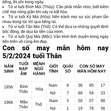
tiếng, thị phi trong ngày.
Tử vi tuổi Đinh Mùi (Thủy): Cần phải nhẫn nhịn, biết kiềm
chế mọi nóng giận khi xảy ra bất hòa.
Tử vi tuổi Kỷ Mùi (Hỏa): Nên tránh mọi sự xúc phạm lẫn
nhau trong lúc lời qua tiếng lại.
Tử vi tuổi Tân Mùi (Thổ): Có thể đưa ra những quyết định
bốc đồng, đe dọa túi tiền của mình.
Tử vi tuổi Quý Mùi (Mộc): Vận trình tình duyên trong ngày
tiến triển vô cùng êm đẹp.
Con số may mắn hôm nay
5/2/2024 tuổi Thân
TUỔI
MỆNH
NĂM
GIỚI
QUÁI
CON SỐ MAY
NẠP
NGŨ
SINH
TÍNH
SỐ
MẮN
HÔM NAY
ÂM
HÀNH
Nam
8
36
95
17
Bính
1956
Hỏa
Thân
Nữ
7
88
54
33
Nam
5
50
07
98
Mậu
1968
Thổ
Thân
Nữ
1
19
78
56