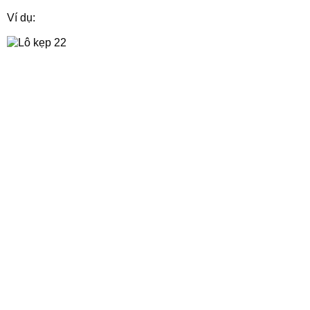
Ví dụ: