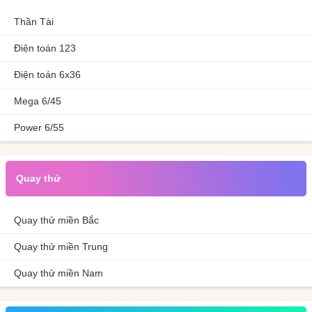
Thần Tài
Điện toán 123
Điện toán 6x36
Mega 6/45
Power 6/55
Quay thử
Quay thử miền Bắc
Quay thử miền Trung
Quay thử miền Nam