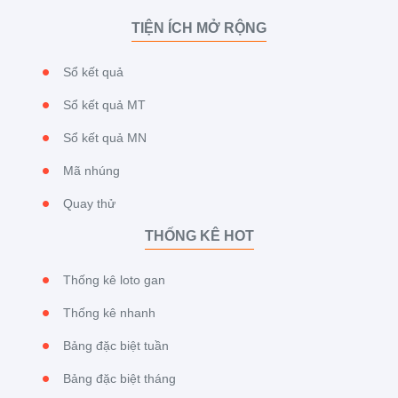
TIỆN ÍCH MỞ RỘNG
Sổ kết quả
Sổ kết quả MT
Sổ kết quả MN
Mã nhúng
Quay thử
THỐNG KÊ HOT
Thống kê loto gan
Thống kê nhanh
Bảng đặc biệt tuần
Bảng đặc biệt tháng