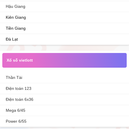
Hậu Giang
Kiên Giang
Tiền Giang
Đà Lạt
Xổ số vietlott
Thần Tài
Điện toán 123
Điện toán 6x36
Mega 6/45
Power 6/55