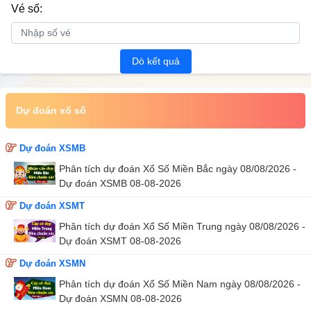
Vé số:
Dò kết quả
Dự đoán xổ số
Dự đoán XSMB
Phân tích dự đoán Xổ Số Miền Bắc ngày 08/08/2026 -
Dự đoán XSMB 08-08-2026
Dự đoán XSMT
Phân tích dự đoán Xổ Số Miền Trung ngày 08/08/2026 -
Dự đoán XSMT 08-08-2026
Dự đoán XSMN
Phân tích dự đoán Xổ Số Miền Nam ngày 08/08/2026 -
Dự đoán XSMN 08-08-2026