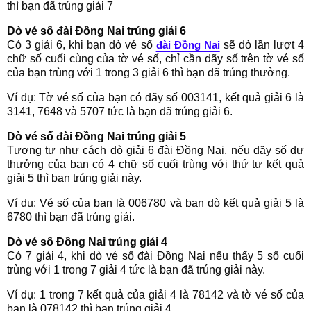
thì bạn đã trúng giải 7
Dò vé số đài Đồng Nai trúng giải 6
Có 3 giải 6, khi bạn dò vé số
đài
Đồng Nai
sẽ dò lần lượt 4
chữ số cuối cùng của tờ vé số, chỉ cần dãy số trên tờ vé số
của bạn trùng với 1 trong 3 giải 6 thì bạn đã trúng thưởng.
Ví dụ: Tờ vé số của bạn có dãy số 003141, kết quả giải 6 là
3141, 7648 và 5707 tức là bạn đã trúng giải 6.
Dò vé số đài Đồng Nai trúng giải 5
Tương tự như cách dò giải 6 đài Đồng Nai, nếu dãy số dự
thưởng của bạn có 4 chữ số cuối trùng với thứ tự kết quả
giải 5 thì bạn trúng giải này.
Ví dụ: Vé số của bạn là 006780 và bạn dò kết quả giải 5 là
6780 thì bạn đã trúng giải.
Dò vé số Đồng Nai trúng giải 4
Có 7 giải 4, khi dò vé số đài Đồng Nai nếu thấy 5 số cuối
trùng với 1 trong 7 giải 4 tức là bạn đã trúng giải này.
Ví dụ: 1 trong 7 kết quả của giải 4 là 78142 và tờ vé số của
bạn là 078142 thì bạn trúng giải 4