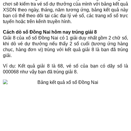
chơi sẽ kiểm tra vé số dự thưởng của mình với bảng kết quả
XSDN theo ngày, tháng, năm tương ứng, bảng kết quả này
bạn có thể theo dõi tại các đại lý vé số, các trang xổ số trực
tuyến hoặc trên kênh truyền hình.
Cách dò số Đồng Nai hôm nay trúng giải 8
Giải 8 của xổ số
Đồng Nai có 1 giải duy nhất gồm 2 chữ số,
khi dò vé dự thưởng nếu thấy 2 số cuối (tương ứng hàng
chục, hàng đơn vị) trùng với kết quả giải 8 là bạn đã trúng
giải.
Ví dụ: Kết quả giải 8 là 68, vé số của bạn có dãy số là
000068 như vậy bạn đã trúng giải 8.