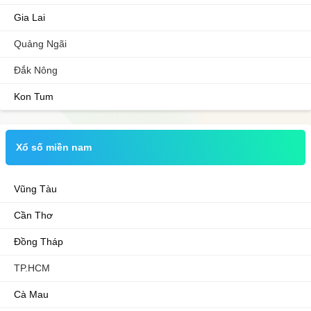
Gia Lai
Quảng Ngãi
Đắk Nông
Kon Tum
Xổ số miền nam
Vũng Tàu
Cần Thơ
Đồng Tháp
TP.HCM
Cà Mau