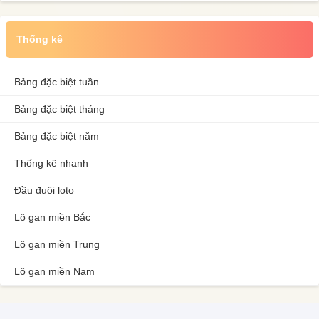
Thống kê
Bảng đặc biệt tuần
Bảng đặc biệt tháng
Bảng đặc biệt năm
Thống kê nhanh
Đầu đuôi loto
Lô gan miền Bắc
Lô gan miền Trung
Lô gan miền Nam