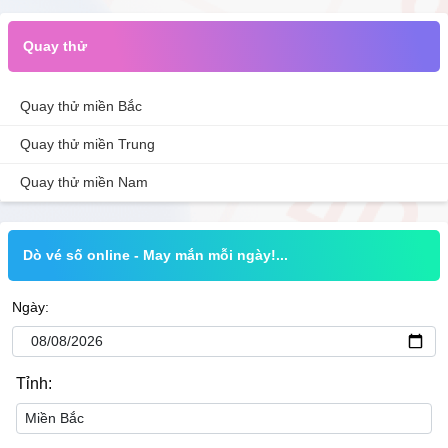
Quay thử
Quay thử miền Bắc
Quay thử miền Trung
Quay thử miền Nam
Dò vé số online - May mắn mỗi ngày!...
Ngày:
Tỉnh: