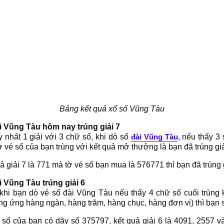
Bảng kết quả xổ số Vũng Tàu
i Vũng Tàu hôm nay trúng giải 7
y nhất 1 giải với 3 chữ số, khi dò số
đài Vũng Tàu
, nếu thấy 3 
ờ vé số của bạn trùng với kết quả mở thưởng là bạn đã trúng giả
uả giải 7 là 771 mà tờ vé số bạn mua là 576771 thì bạn đã trúng 
i Vũng Tàu trúng giải 6
 khi bạn dò vé số đài Vũng Tàu
nếu thấy 4 chữ số cuối trùng 
g ứng hàng ngàn, hàng trăm, hàng chục, hàng đơn vị) thì bạn sẽ
 số của bạn có dãy số 375797, kết quả giải 6 là 4091, 2557 v