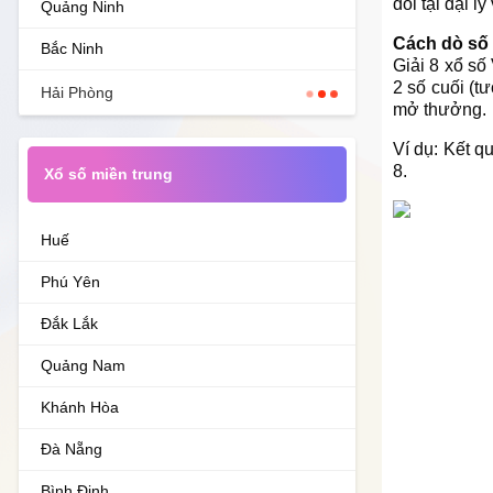
dõi tại đại l
Quảng Ninh
Cách dò số 
Bắc Ninh
Giải 8 xổ số
2 số cuối (t
Hải Phòng
mở thưởng.
Ví dụ: Kết q
8.
Xổ số miền trung
Huế
Phú Yên
Đắk Lắk
Quảng Nam
Khánh Hòa
Đà Nẵng
Bình Định