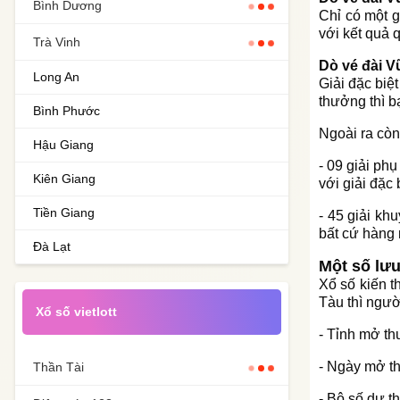
Bình Dương
Chỉ có một g
với kết quả 
Trà Vinh
Dò vé đài V
Long An
Giải đặc biệ
thưởng thì bạ
Bình Phước
Ngoài ra còn
Hậu Giang
- 09 giải ph
Kiên Giang
với giải đặc b
Tiền Giang
- 45 giải kh
bất cứ hàng n
Đà Lạt
Một số lưu
Xổ số kiến t
Tàu thì ngườ
Xổ số vietlott
- Tỉnh mở t
- Ngày mở th
Thần Tài
- Bộ số dự t