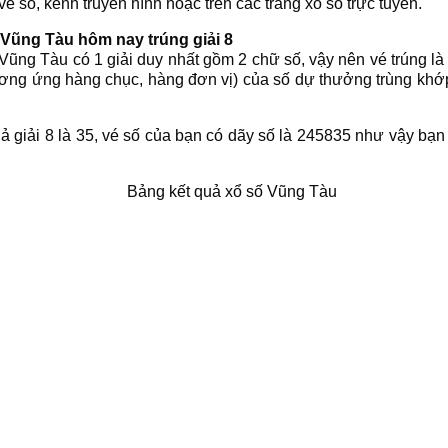
ý vé số, kênh truyền hình hoặc trên các trang xổ số trực tuyến.
Vũng Tàu hôm nay trúng giải 8
Vũng Tàu có 1 giải duy nhất gồm 2 chữ số, vậy nên vé trúng l
ương ứng hàng chục, hàng đơn vị) của số dự thưởng trùng khớ
uả giải 8 là 35, vé số của bạn có dãy số là 245835 như vậy bạn 