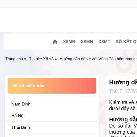
XSMB
XSMN
XSMT
SỔ KẾT 
Trang chủ
»
Tin tức Xổ số
»
Hướng dẫn dò vé đài Vũng Tàu hôm nay ch
Hướng dẫ
Xổ số miền bắc
Thứ 7, 17/2
Kiểm tra vé 
Nam Định
dưới đây sẽ 
Hà Nội
Hướng dẫn
Dò số đài V
Thái Bình
thưởng của 