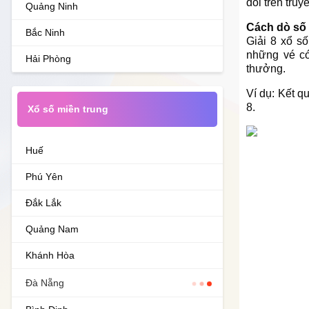
dõi trên truy
Quảng Ninh
Cách dò số 
Bắc Ninh
Giải 8 xổ s
những vé có
Hải Phòng
thưởng.
Ví dụ: Kết q
8.
Xổ số miền trung
Huế
Phú Yên
Đắk Lắk
Quảng Nam
Khánh Hòa
Đà Nẵng