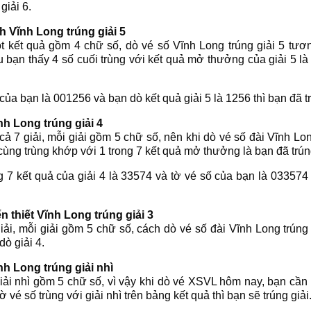
giải 6.
h Vĩnh Long trúng giải 5
t kết quả gồm 4 chữ số, dò vé số Vĩnh Long trúng giải 5 tươ
ếu bạn thấy 4 số cuối trùng với kết quả mở thưởng của giải 5 là
của bạn là 001256 và bạn dò kết quả giải 5 là 1256 thì bạn đã tr
nh Long trúng giải 4
t cả 7 giải, mỗi giải gồm 5 chữ số, nên khi dò vé số đài Vĩnh Lo
cùng trùng khớp với 1 trong 7 kết quả mở thưởng là bạn đã trúng
ng 7 kết quả của giải 4 là 33574 và tờ vé số của bạn là 033574 
n thiết Vĩnh Long trúng giải 3
giải, mỗi giải gồm 5 chữ số, cách dò vé số đài Vĩnh Long trúng
dò giải 4.
nh Long trúng giải nhì
iải nhì gồm 5 chữ số, vì vậy khi dò vé XSVL hôm nay, bạn cần 
tờ vé số trùng với giải nhì trên bảng kết quả thì bạn sẽ trúng giải