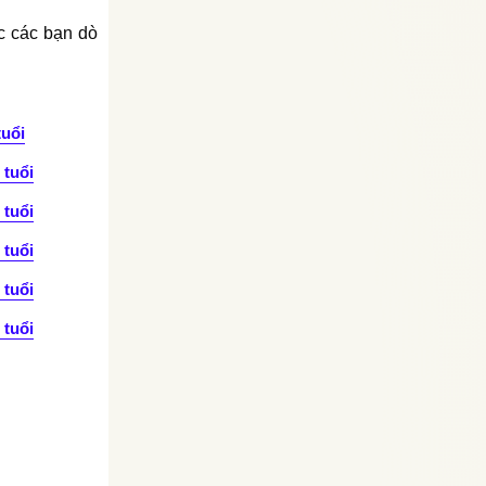
c các bạn dò
tuổi
 tuổi
 tuổi
 tuổi
 tuổi
 tuổi