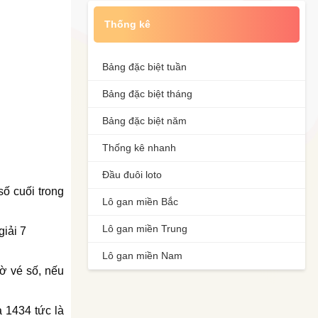
Thống kê
Bảng đặc biệt tuần
Bảng đặc biệt tháng
Bảng đặc biệt năm
Thống kê nhanh
Đầu đuôi loto
số cuối trong
Lô gan miền Bắc
Lô gan miền Trung
giải 7
Lô gan miền Nam
tờ vé số, nếu
à 1434 tức là