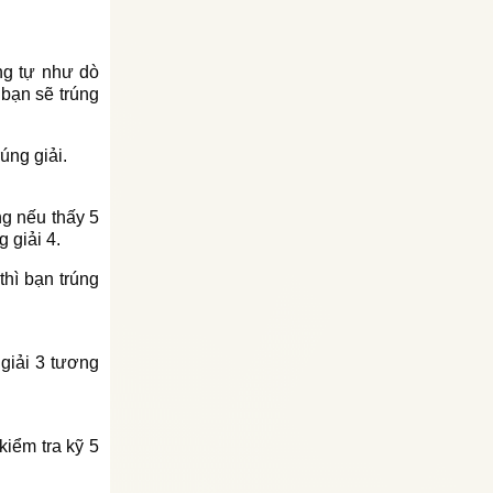
ng tự như dò
 bạn sẽ trúng
úng giải.
ng nếu thấy 5
 giải 4.
thì bạn trúng
 giải 3 tương
kiểm tra kỹ 5
.