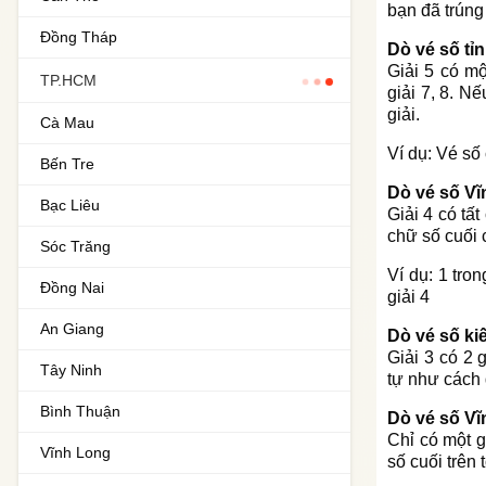
bạn đã trúng 
Đồng Tháp
Dò vé số tỉn
Giải 5 có mộ
TP.HCM
giải 7, 8. N
giải.
Cà Mau
Ví dụ: Vé số 
Bến Tre
Dò vé số Vĩ
Bạc Liêu
Giải 4 có tấ
chữ số cuối 
Sóc Trăng
Ví dụ: 1 tro
Đồng Nai
giải 4
An Giang
Dò vé số kiế
Giải 3 có 2 
Tây Ninh
tự như cách 
Bình Thuận
Dò vé số Vĩ
Chỉ có một g
Vĩnh Long
số cuối trên 