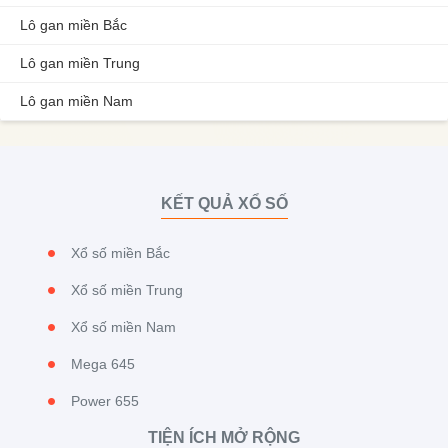
Lô gan miền Bắc
Lô gan miền Trung
Lô gan miền Nam
KẾT QUẢ XỔ SỐ
Xổ số miền Bắc
Xổ số miền Trung
Xổ số miền Nam
Mega 645
Power 655
TIỆN ÍCH MỞ RỘNG