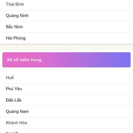
Thái Bình
Quảng Ninh
Bắc Ninh
Hải Phòng
Xổ số miền trung
Huế
Phú Yên
Đắk Lắk
Quảng Nam
Khánh Hòa