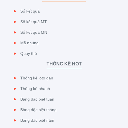
Sổ kết quả
Sổ kết quả MT
Sổ kết quả MN
Mã nhúng
Quay thử
THỐNG KÊ HOT
Thống kê loto gan
Thống kê nhanh
Bảng đặc biệt tuần
Bảng đặc biệt tháng
Bảng đặc biệt năm