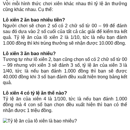
Với mỗi hình thức chơi xiên khác nhau thì tỷ lệ ăn thưởng
cũng khác nhau. Cụ thể:
Lô xiên 2 ăn bao nhiêu tiền?
Người chơi sẽ chọn 2 số có 2 chữ số từ 00 – 99 để đánh
sau đó dựa vào 2 số cuối của tất cả các giải để kiểm tra kết
quả. Tỷ lệ ăn của lô xiên 2 là 1/10, tức là nếu bạn đánh
1.000 đồng thì khi trúng thưởng sẽ nhận được 10.000 đồng.
Lô xiên 3 ăn bao nhiêu?
Tương tự như lô xiên 2, bạn cũng chọn số có 2 chữ số từ 00
– 99 nhưng với xiên 3 sẽ đánh 3 số, tỷ lệ ăn của xiên 3 là
1/40, tức là nếu bạn đánh 1.000 đồng thì bạn sẽ được
40.000 đồng khi 3 số bạn đánh đều xuất hiện trong bảng kết
quả.
Lô xiên 4 có tỷ lệ ăn thế nào?
Tỷ lệ ăn của xiên 4 là 1/100, tức là nếu bạn đánh 1.000
đồng mà 4 con số bạn chọn đều xuất hiện thì bạn có thể
nhận được 1 triệu đồng.