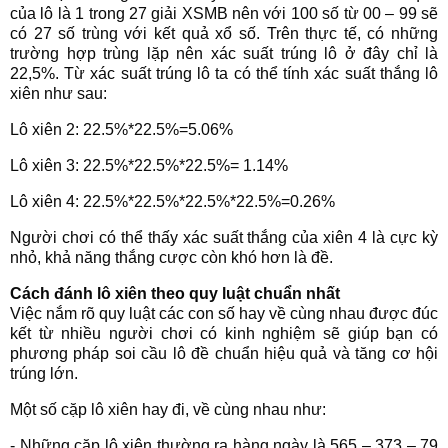
của lô là 1 trong 27 giải XSMB nên với 100 số từ 00 – 99 sẽ
có 27 số trùng với kết quả xổ số. Trên thực tế, có những
trường hợp trùng lặp nên xác suất trúng lô ở đây chỉ là
22,5%. Từ xác suất trúng lô ta có thể tính xác suất thắng lô
xiên như sau:
Lô xiên 2: 22.5%*22.5%=5.06%
Lô xiên 3: 22.5%*22.5%*22.5%= 1.14%
Lô xiên 4: 22.5%*22.5%*22.5%*22.5%=0.26%
Người chơi có thể thấy xác suất thắng của xiên 4 là cực kỳ
nhỏ, khả năng thắng cược còn khó hơn là đề.
Cách đánh lô xiên theo quy luật chuẩn nhất
Việc nắm rõ quy luật các con số hay về cùng nhau được đúc
kết từ nhiều người chơi có kinh nghiệm sẽ giúp bạn có
phương pháp soi cầu lô đề chuẩn hiệu quả và tăng cơ hội
trúng lớn.
Một số cặp lô xiên hay đi, về cùng nhau như:
- Những cặp lô xiên thường ra hàng ngày là 565 – 373 – 79