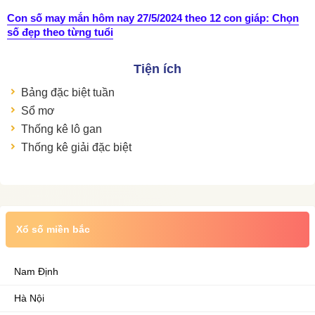
Con số may mắn hôm nay 27/5/2024 theo 12 con giáp: Chọn
số đẹp theo từng tuổi
Tiện ích
Bảng đặc biệt tuần
Sổ mơ
Thống kê lô gan
Thống kê giải đặc biệt
Xổ số miền bắc
Nam Định
Hà Nội