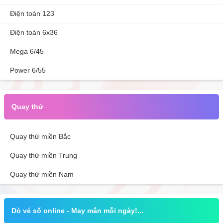
Điện toán 123
Điện toán 6x36
Mega 6/45
Power 6/55
Quay thử
Quay thử miền Bắc
Quay thử miền Trung
Quay thử miền Nam
Dò vé số online - May mắn mỗi ngày!...