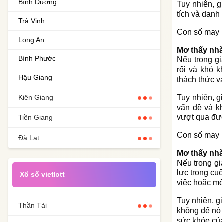
Bình Dương
Tuy nhiên, g
tích và danh
Trà Vinh
Con số may m
Long An
Mơ thấy nhà
Bình Phước
Nếu trong gi
rối và khó 
Hậu Giang
thách thức v
Kiên Giang
Tuy nhiên, g
vấn đề và k
vượt qua đư
Tiền Giang
Con số may m
Đà Lạt
Mơ thấy nhà
Nếu trong gi
lực trong cu
Xổ số vietlott
việc hoặc mố
Tuy nhiên, g
Thần Tài
không để nó 
sức khỏe củ