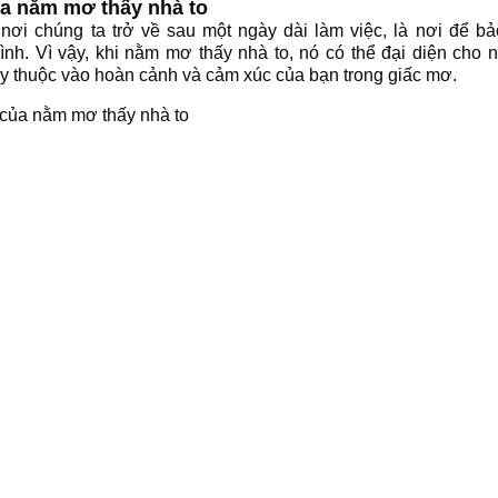
ủa nằm mơ thấy nhà to
nơi chúng ta trở về sau một ngày dài làm việc, là nơi để bả
nh. Vì vậy, khi nằm mơ thấy nhà to, nó có thể đại diện cho 
y thuộc vào hoàn cảnh và cảm xúc của bạn trong giấc mơ.