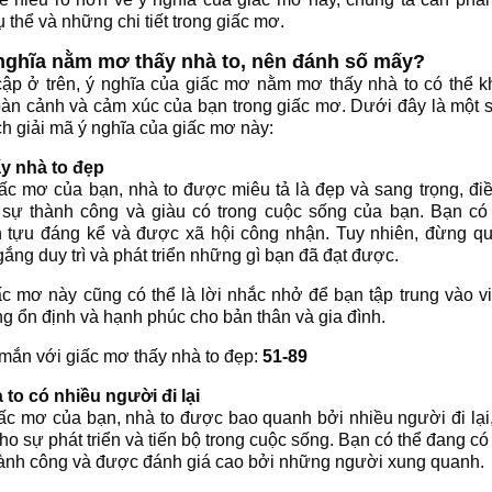
 thể và những chi tiết trong giấc mơ.
 nghĩa nằm mơ thấy nhà to, nên đánh số mấy?
ập ở trên, ý nghĩa của giấc mơ nằm mơ thấy nhà to có thể k
àn cảnh và cảm xúc của bạn trong giấc mơ. Dưới đây là một s
ch giải mã ý nghĩa của giấc mơ này:
y nhà to đẹp
ấc mơ của bạn, nhà to được miêu tả là đẹp và sang trọng, đi
o sự thành công và giàu có trong cuộc sống của bạn. Bạn có
 tựu đáng kể và được xã hội công nhận. Tuy nhiên, đừng q
gắng duy trì và phát triển những gì bạn đã đạt được.
ấc mơ này cũng có thể là lời nhắc nhở để bạn tập trung vào 
g ổn định và hạnh phúc cho bản thân và gia đình.
ắn với giấc mơ thấy nhà to đẹp:
51-89
to có nhiều người đi lại
ấc mơ của bạn, nhà to được bao quanh bởi nhiều người đi lại
cho sự phát triển và tiến bộ trong cuộc sống. Bạn có thể đang có
thành công và được đánh giá cao bởi những người xung quanh.