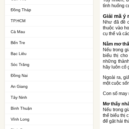
tình huống cụ
Đồng Tháp
Giải mã ý
TP.HCM
Như đã đề c
thuộc vào ho
Cà Mau
cụ thể và cá
Bến Tre
Nằm mơ thấ
Nếu trong gi
Bạc Liêu
biểu thị ch
những thành
Sóc Trăng
hãy luôn cố 
Đồng Nai
Ngoài ra, gi
một cuộc sốn
An Giang
Con số may m
Tây Ninh
Mơ thấy nhà 
Bình Thuận
Nếu trong gi
thể biểu thị 
Vĩnh Long
để gặt hái 