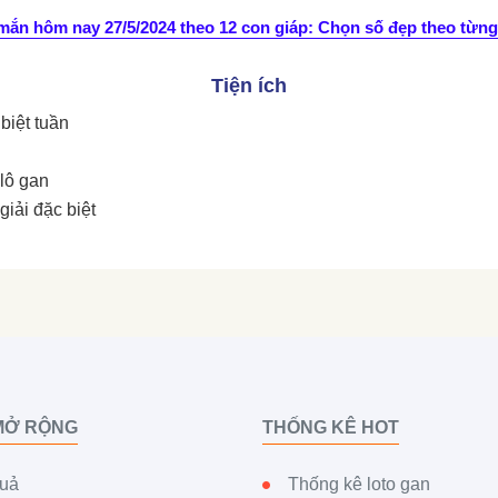
ắn hôm nay 27/5/2024 theo 12 con giáp: Chọn số đẹp theo từng
Tiện ích
biệt tuần
lô gan
giải đặc biệt
 MỞ RỘNG
THỐNG KÊ HOT
quả
Thống kê loto gan