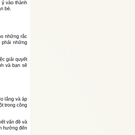
 ý vào thành
n bè.
cho những rắc
p phải những
ệc giải quyết
nh và bạn sẽ
lo lắng và áp
ột trong công
yết vấn đề và
ảnh hưởng đến