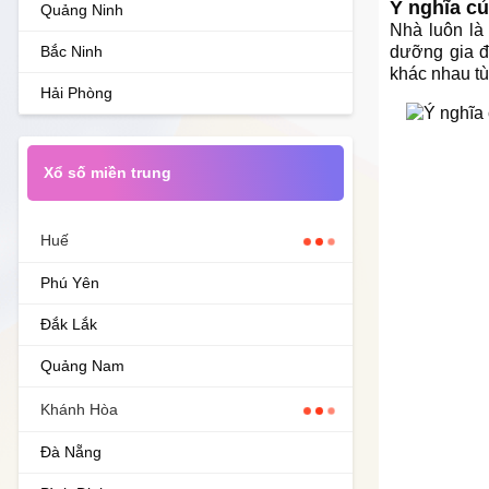
Ý nghĩa c
Quảng Ninh
Nhà luôn là 
Bắc Ninh
dưỡng gia đì
khác nhau tù
Hải Phòng
Xổ số miền trung
Huế
Phú Yên
Đắk Lắk
Quảng Nam
Khánh Hòa
Đà Nẵng