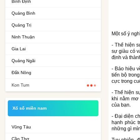
Bình Định
Quảng Bình
Quảng Trị
Một số ý ngh
Ninh Thuận
- Thể hiện s
Gia Lai
sự giàu có v
định và thàn
Quảng Ngãi
- Báo hiệu v
Đắk Nông
tiến bộ tron
cực trong cu
Kon Tum
- Thể hiện s
khi nằm mơ t
của bạn.
Xổ số miền nam
- Đại diện c
hạnh phúc t
Vũng Tàu
những gì mìn
Cần Thơ
Tuy nhiên, đ